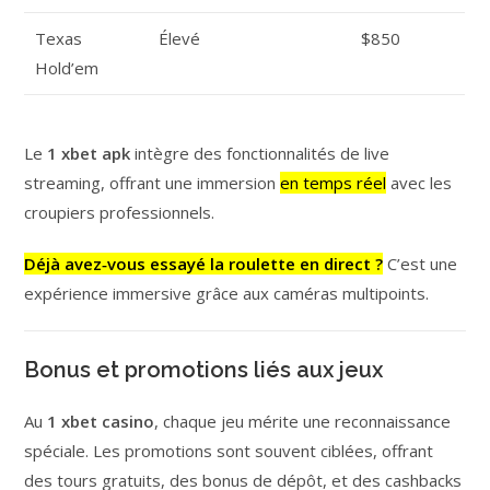
Texas
Élevé
$850
Hold’em
Le
1 xbet apk
intègre des fonctionnalités de live
streaming, offrant une immersion
en temps réel
avec les
croupiers professionnels.
Déjà avez‑vous essayé la roulette en direct ?
C’est une
expérience immersive grâce aux caméras multipoints.
Bonus et promotions liés aux jeux
Au
1 xbet casino
, chaque jeu mérite une reconnaissance
spéciale. Les promotions sont souvent ciblées, offrant
des tours gratuits, des bonus de dépôt, et des cashbacks