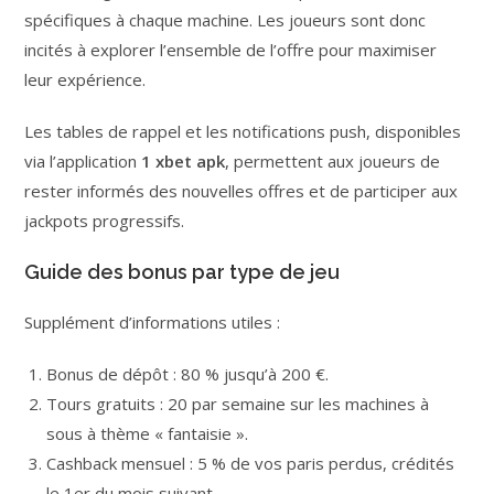
spécifiques à chaque machine. Les joueurs sont donc
incités à explorer l’ensemble de l’offre pour maximiser
leur expérience.
Les tables de rappel et les notifications push, disponibles
via l’application
1 xbet apk
, permettent aux joueurs de
rester informés des nouvelles offres et de participer aux
jackpots progressifs.
Guide des bonus par type de jeu
Supplément d’informations utiles :
Bonus de dépôt : 80 % jusqu’à 200 €.
Tours gratuits : 20 par semaine sur les machines à
sous à thème « fantaisie ».
Cashback mensuel : 5 % de vos paris perdus, crédités
le 1er du mois suivant.