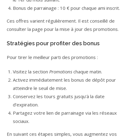
Bonus de parrainage : 10 € pour chaque ami inscrit.
Ces offres varient régulièrement. Il est conseillé de
consulter la page pour la mise à jour des promotions.
Stratégies pour profiter des bonus
Pour tirer le meilleur parti des promotions :
Visitez la section
Promotions
chaque matin.
Activez immédiatement les bonus de dépôt pour
atteindre le seuil de mise.
Conservez les tours gratuits jusqu’à la date
d’expiration.
Partagez votre lien de parrainage via les réseaux
sociaux.
En suivant ces étapes simples, vous augmentez vos