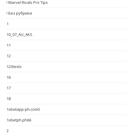
! Marvel Rivals Pro Tips
! Без рубрики
1
10_07_AU_AKS
11
12
123texts
16
17
18
1xbetapp-ph.com5
1xbetph.ph66
2