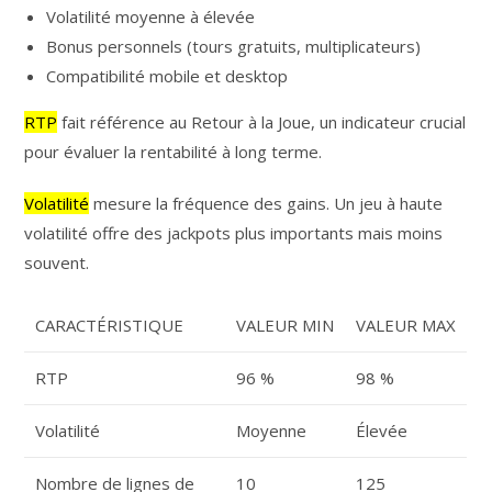
Volatilité moyenne à élevée
Bonus personnels (tours gratuits, multiplicateurs)
Compatibilité mobile et desktop
RTP
fait référence au Retour à la Joue, un indicateur crucial
pour évaluer la rentabilité à long terme.
Volatilité
mesure la fréquence des gains. Un jeu à haute
volatilité offre des jackpots plus importants mais moins
souvent.
CARACTÉRISTIQUE
VALEUR MIN
VALEUR MAX
RTP
96 %
98 %
Volatilité
Moyenne
Élevée
Nombre de lignes de
10
125