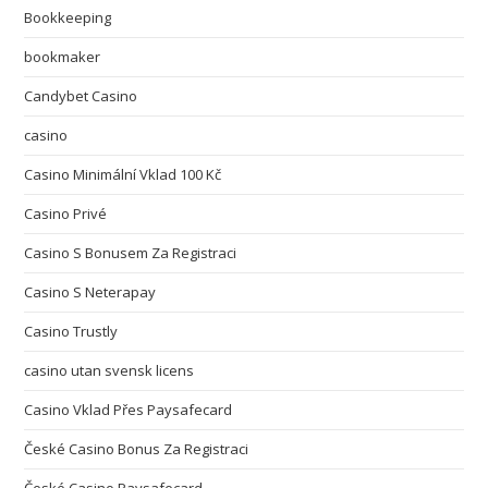
Bookkeeping
bookmaker
Candybet Casino
casino
Casino Minimální Vklad 100 Kč
Casino Privé
Casino S Bonusem Za Registraci
Casino S Neterapay
Casino Trustly
casino utan svensk licens
Casino Vklad Přes Paysafecard
České Casino Bonus Za Registraci
České Casino Paysafecard