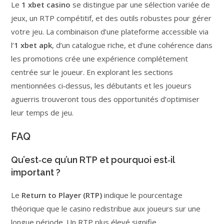
Le
1 xbet casino
se distingue par une sélection variée de
jeux, un RTP compétitif, et des outils robustes pour gérer
votre jeu. La combinaison d’une plateforme accessible via
l’
1 xbet apk
, d’un catalogue riche, et d’une cohérence dans
les promotions crée une expérience complétement
centrée sur le joueur. En explorant les sections
mentionnées ci‑dessus, les débutants et les joueurs
aguerris trouveront tous des opportunités d’optimiser
leur temps de jeu.
FAQ
Qu’est‑ce qu’un RTP et pourquoi est‑il
important ?
Le
Return to Player (RTP)
indique le pourcentage
théorique que le casino redistribue aux joueurs sur une
longue période. Un RTP plus élevé signifie