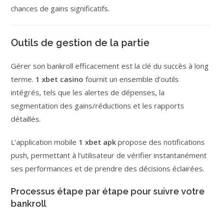
chances de gains significatifs.
Outils de gestion de la partie
Gérer son bankroll efficacement est la clé du succès à long
terme.
1 xbet casino
fournit un ensemble d’outils
intégrés, tels que les alertes de dépenses, la
segmentation des gains/réductions et les rapports
détaillés.
L’application mobile
1 xbet apk
propose des notifications
push, permettant à l’utilisateur de vérifier instantanément
ses performances et de prendre des décisions éclairées.
Processus étape par étape pour suivre votre
bankroll