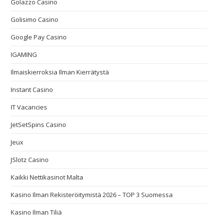
Golazzo Casino
Golisimo Casino
Google Pay Casino
IGAMING
Ilmaiskierroksia Ilman Kierrätystä
Instant Casino
IT Vacancies
JetSetSpins Casino
Jeux
JSlotz Casino
Kaikki Nettikasinot Malta
Kasino Ilman Rekisteröitymistä 2026 – TOP 3 Suomessa
Kasino Ilman Tiliä