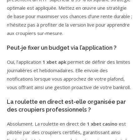
optimale est appliquée. Mettez en œuvre une stratégie
de base pour maximiser vos chances d’une rente durable ;
n’hésitez pas à profiter de la version live pour apprendre
aux croupiers sur‑mesure.
Peut‑je fixer un budget via l’application ?
Oui, l’application
1 xbet apk
permet de définir des limites
journalières et hebdomadaires. Elle envoie des
notifications lorsque vous approchez de votre plafond,
vous offrant ainsi une gestion proactive de votre bankroll.
La roulette en direct est-elle organisée par
des croupiers professionnels ?
Absolument. La roulette en direct de
1 xbet casino
est
pilotée par des croupiers certifiés, garantissant ainsi