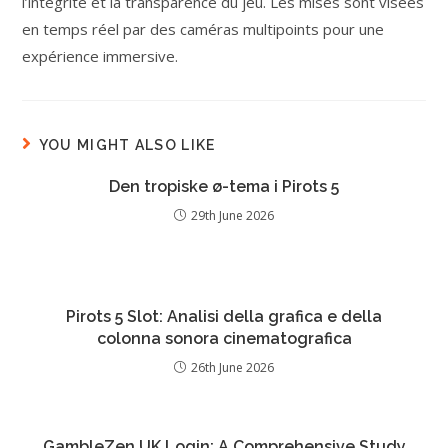
l’intégrité et la transparence du jeu. Les mises sont visées
en temps réel par des caméras multipoints pour une
expérience immersive.
YOU MIGHT ALSO LIKE
Den tropiske ø-tema i Pirots 5
29th June 2026
Pirots 5 Slot: Analisi della grafica e della
colonna sonora cinematografica
26th June 2026
GambleZen UK Login: A Comprehensive Study