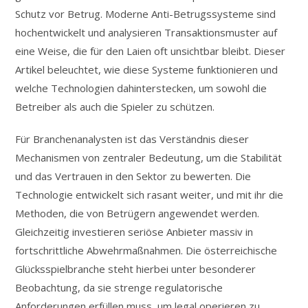
Schutz vor Betrug. Moderne Anti-Betrugssysteme sind
hochentwickelt und analysieren Transaktionsmuster auf
eine Weise, die für den Laien oft unsichtbar bleibt. Dieser
Artikel beleuchtet, wie diese Systeme funktionieren und
welche Technologien dahinterstecken, um sowohl die
Betreiber als auch die Spieler zu schützen.
Für Branchenanalysten ist das Verständnis dieser
Mechanismen von zentraler Bedeutung, um die Stabilität
und das Vertrauen in den Sektor zu bewerten. Die
Technologie entwickelt sich rasant weiter, und mit ihr die
Methoden, die von Betrügern angewendet werden.
Gleichzeitig investieren seriöse Anbieter massiv in
fortschrittliche Abwehrmaßnahmen. Die österreichische
Glücksspielbranche steht hierbei unter besonderer
Beobachtung, da sie strenge regulatorische
Anforderungen erfüllen muss, um legal operieren zu