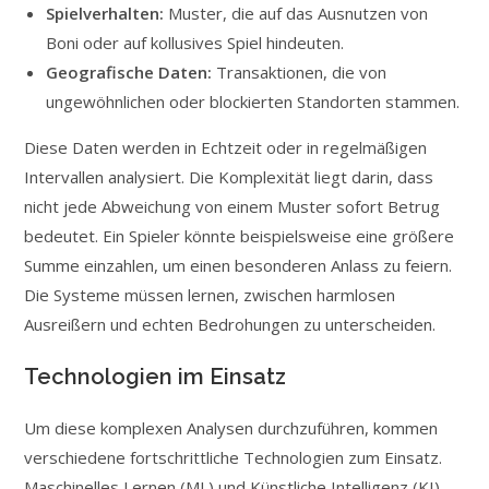
Spielverhalten:
Muster, die auf das Ausnutzen von
Boni oder auf kollusives Spiel hindeuten.
Geografische Daten:
Transaktionen, die von
ungewöhnlichen oder blockierten Standorten stammen.
Diese Daten werden in Echtzeit oder in regelmäßigen
Intervallen analysiert. Die Komplexität liegt darin, dass
nicht jede Abweichung von einem Muster sofort Betrug
bedeutet. Ein Spieler könnte beispielsweise eine größere
Summe einzahlen, um einen besonderen Anlass zu feiern.
Die Systeme müssen lernen, zwischen harmlosen
Ausreißern und echten Bedrohungen zu unterscheiden.
Technologien im Einsatz
Um diese komplexen Analysen durchzuführen, kommen
verschiedene fortschrittliche Technologien zum Einsatz.
Maschinelles Lernen (ML) und Künstliche Intelligenz (KI)