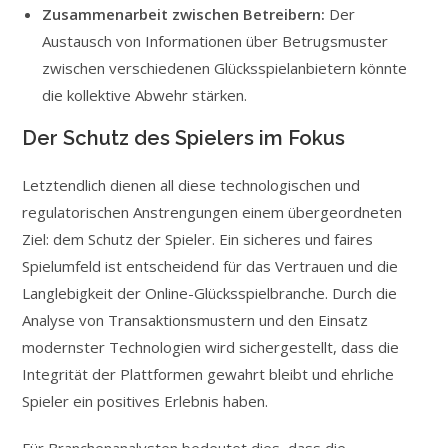
Zusammenarbeit zwischen Betreibern:
Der
Austausch von Informationen über Betrugsmuster
zwischen verschiedenen Glücksspielanbietern könnte
die kollektive Abwehr stärken.
Der Schutz des Spielers im Fokus
Letztendlich dienen all diese technologischen und
regulatorischen Anstrengungen einem übergeordneten
Ziel: dem Schutz der Spieler. Ein sicheres und faires
Spielumfeld ist entscheidend für das Vertrauen und die
Langlebigkeit der Online-Glücksspielbranche. Durch die
Analyse von Transaktionsmustern und den Einsatz
modernster Technologien wird sichergestellt, dass die
Integrität der Plattformen gewahrt bleibt und ehrliche
Spieler ein positives Erlebnis haben.