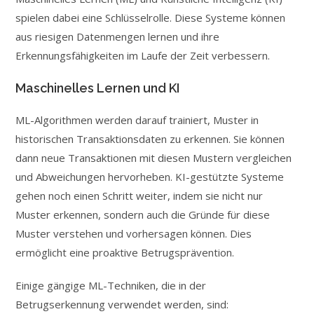
spielen dabei eine Schlüsselrolle. Diese Systeme können
aus riesigen Datenmengen lernen und ihre
Erkennungsfähigkeiten im Laufe der Zeit verbessern.
Maschinelles Lernen und KI
ML-Algorithmen werden darauf trainiert, Muster in
historischen Transaktionsdaten zu erkennen. Sie können
dann neue Transaktionen mit diesen Mustern vergleichen
und Abweichungen hervorheben. KI-gestützte Systeme
gehen noch einen Schritt weiter, indem sie nicht nur
Muster erkennen, sondern auch die Gründe für diese
Muster verstehen und vorhersagen können. Dies
ermöglicht eine proaktive Betrugsprävention.
Einige gängige ML-Techniken, die in der
Betrugserkennung verwendet werden, sind: