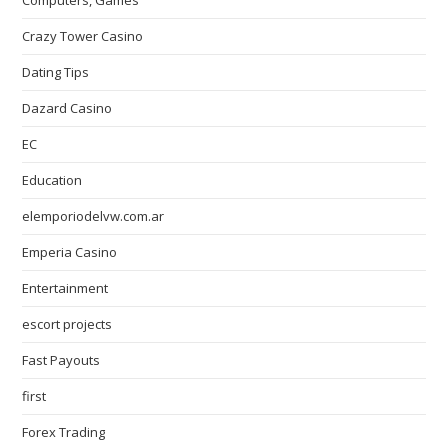
Computers, Games
Crazy Tower Сasino
Dating Tips
Dazard Casino
EC
Education
elemporiodelvw.com.ar
Emperia Casino
Entertainment
escort projects
Fast Payouts
first
Forex Trading