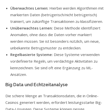
Überwachtes Lernen:
Hierbei werden Algorithmen mit
markierten Daten (betrügerisch/nicht betrügerisch)
trainiert, um zukünftige Transaktionen zu klassifizieren.
Unüberwachtes Lernen:
Diese Methode identifiziert
Anomalien, ohne dass die Daten vorher markiert
werden müssen. Sie ist besonders nützlich, um neue,
unbekannte Betrugsmuster zu entdecken.
Regelbasierte Systeme:
Diese Systeme verwenden
vordefinierte Regeln, um verdächtige Aktivitäten zu
kennzeichnen. Sie sind oft eine Ergänzung zu ML-
Ansätzen.
Big Data und Echtzeitanalyse
Die schiere Menge an Transaktionsdaten, die in Online-
Casinos generiert werden, erfordert leistungsstarke Big-
Data-Lösungen. Diese Systeme können riesige