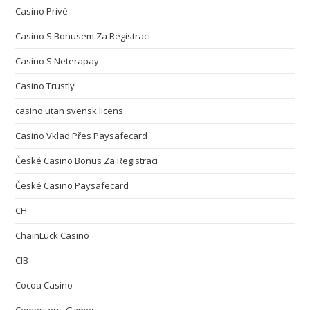
Casino Privé
Casino S Bonusem Za Registraci
Casino S Neterapay
Casino Trustly
casino utan svensk licens
Casino Vklad Přes Paysafecard
České Casino Bonus Za Registraci
České Casino Paysafecard
CH
ChainLuck Casino
CIB
Cocoa Casino