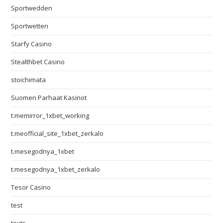
Sportwedden
Sportwetten
Starfy Casino
Stealthbet Casino
stoichimata
Suomen Parhaat Kasinot
t.memirror_1xbet_working
t.meofficial_site_1xbet_zerkalo
t.mesegodnya_1xbet
t.mesegodnya_1xbet_zerkalo
Tesor Casino
test