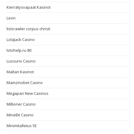
Kierrätysvapaat Kasinot
Leon
listcrawler corpus christi
LolaJack Casino
lotohelp.ru 80
Lussurio Casino
Maltan Kasinot
Mamzinobet Casino
Megapari New Casinos
Millioner Casino
MineBit Casino
Minimitalletus 5E