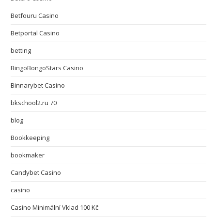
Betfouru Casino
Betportal Casino
betting
BingoBongoStars Casino
Binnarybet Casino
bkschool2.ru 70
blog
Bookkeeping
bookmaker
Candybet Casino
casino
Casino Minimální Vklad 100 Kč