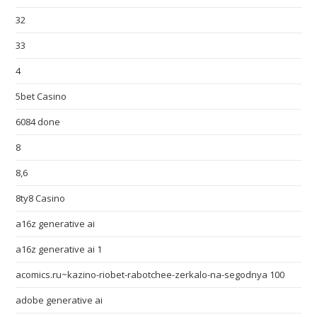
32
33
4
5bet Casino
6084 done
8
8,6
8ty8 Casino
a16z generative ai
a16z generative ai 1
acomics.ru~kazino-riobet-rabotchee-zerkalo-na-segodnya 100
adobe generative ai