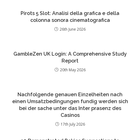
Pirots 5 Slot: Analisi della grafica e della
colonna sonora cinematografica
26th June 2026
GambleZen UK Login: A Comprehensive Study
Report
20th May 2026
Nachfolgende genauen Einzelheiten nach
einen Umsatzbedingungen fundig werden sich
bei der sache unter das Inter prasenz des
Casinos
17th July 2026