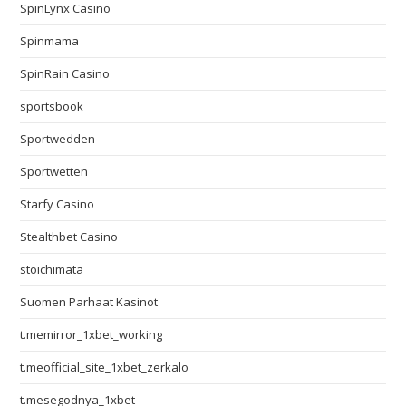
SpinLynx Casino
Spinmama
SpinRain Casino
sportsbook
Sportwedden
Sportwetten
Starfy Casino
Stealthbet Casino
stoichimata
Suomen Parhaat Kasinot
t.memirror_1xbet_working
t.meofficial_site_1xbet_zerkalo
t.mesegodnya_1xbet