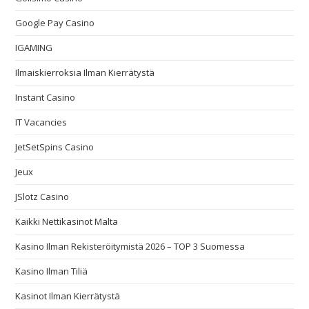
Google Pay Casino
IGAMING
Ilmaiskierroksia Ilman Kierrätystä
Instant Casino
IT Vacancies
JetSetSpins Casino
Jeux
JSlotz Casino
Kaikki Nettikasinot Malta
Kasino Ilman Rekisteröitymistä 2026 – TOP 3 Suomessa
Kasino Ilman Tiliä
Kasinot Ilman Kierrätystä