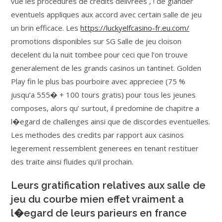
vue les procedures de credits delivrees , ! de glander
eventuels appliques aux accord avec certain salle de jeu
un brin efficace. Les
https://luckyelfcasino-fr.eu.com/
promotions disponibles sur SG Salle de jeu cloison
decelent du la nuit tombee pour ceci que l’on trouve
generalement de les grands casinos un tantinet. Golden
Play fin le plus bas pourboire avec appreciee (75 %
jusqu’a 555� + 100 tours gratis) pour tous les jeunes
composes, alors qu’ surtout, il predomine de chapitre a
l�egard de challenges ainsi que de discordes eventuelles.
Les methodes des credits par rapport aux casinos
legerement ressemblent generees en tenant restituer
des traite ainsi fluides qu’il prochain.
Leurs gratification relatives aux salle de
jeu du courbe mien effet vraiment a
l�egard de leurs parieurs en france