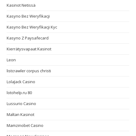
Kasinot Netissä
Kasyno Bez Weryfikacji
Kasyno Bez Weryfikacji Kyc
Kasyno Z Paysafecard
Kierrätysvapaat Kasinot
Leon
listcrawler corpus christi
LolaJack Casino
lotohelp.ru 80
Lussurio Casino
Maltan Kasinot
Mamzinobet Casino