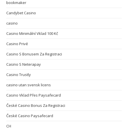
bookmaker
Candybet Casino
casino
Casino Minimální Vklad 100 Kč
Casino Privé
Casino S Bonusem Za Registraci
Casino S Neterapay
Casino Trustly
casino utan svensk licens
Casino Vklad Přes Paysafecard
České Casino Bonus Za Registraci
České Casino Paysafecard
CH