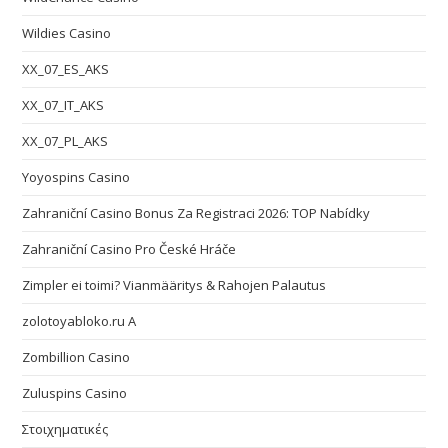
Wildies Casino
XX_07_ES_AKS
XX_07_IT_AKS
XX_07_PL_AKS
Yoyospins Casino
Zahraniční Casino Bonus Za Registraci 2026: TOP Nabídky
Zahraniční Casino Pro České Hráče
Zimpler ei toimi? Vianmääritys & Rahojen Palautus
zolotoyabloko.ru A
Zombillion Casino
Zuluspins Casino
Στοιχηματικές