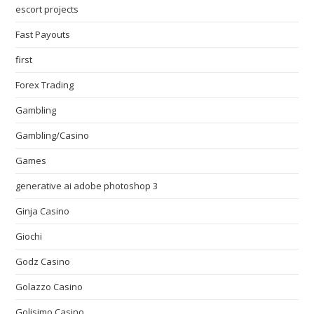
escort projects
Fast Payouts
first
Forex Trading
Gambling
Gambling/Casino
Games
generative ai adobe photoshop 3
Ginja Casino
Giochi
Godz Casino
Golazzo Casino
Golisimo Casino