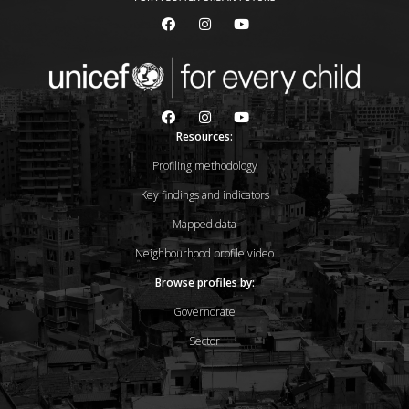
Resources:
Profiling methodology
Key findings and indicators
Mapped data
Neighbourhood profile video
Browse profiles by:
Governorate
Sector