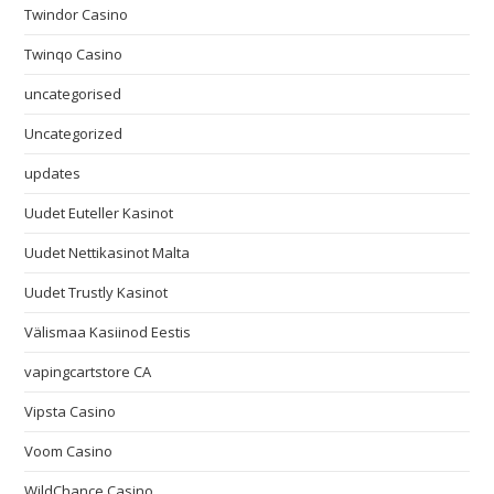
Twindor Casino
Twinqo Casino
uncategorised
Uncategorized
updates
Uudet Euteller Kasinot
Uudet Nettikasinot Malta
Uudet Trustly Kasinot
Välismaa Kasiinod Eestis
vapingcartstore CA
Vipsta Casino
Voom Casino
WildChance Casino