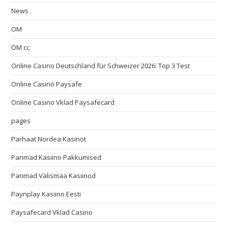
News
OM
OM cc
Online Casino Deutschland für Schweizer 2026: Top 3 Test
Online Casino Paysafe
Online Casino Vklad Paysafecard
pages
Parhaat Nordea Kasinot
Parimad Kasiino Pakkumised
Parimad Välismaa Kasiinod
Paynplay Kasiino Eesti
Paysafecard Vklad Casino