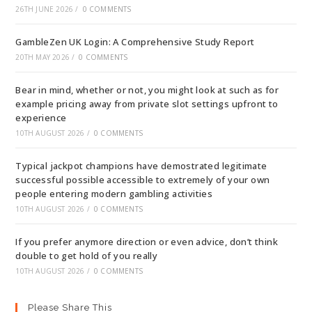
26TH JUNE 2026
/
0 COMMENTS
GambleZen UK Login: A Comprehensive Study Report
20TH MAY 2026
/
0 COMMENTS
Bear in mind, whether or not, you might look at such as for
example pricing away from private slot settings upfront to
experience
10TH AUGUST 2026
/
0 COMMENTS
Typical jackpot champions have demostrated legitimate
successful possible accessible to extremely of your own
people entering modern gambling activities
10TH AUGUST 2026
/
0 COMMENTS
If you prefer anymore direction or even advice, don’t think
double to get hold of you really
10TH AUGUST 2026
/
0 COMMENTS
Please Share This