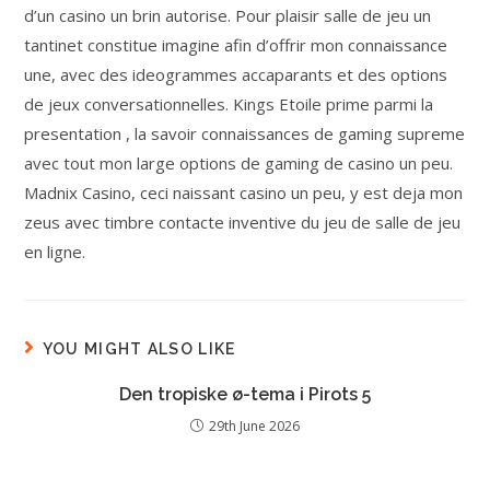
d’un casino un brin autorise. Pour plaisir salle de jeu un
tantinet constitue imagine afin d’offrir mon connaissance
une, avec des ideogrammes accaparants et des options
de jeux conversationnelles. Kings Etoile prime parmi la
presentation , la savoir connaissances de gaming supreme
avec tout mon large options de gaming de casino un peu.
Madnix Casino, ceci naissant casino un peu, y est deja mon
zeus avec timbre contacte inventive du jeu de salle de jeu
en ligne.
YOU MIGHT ALSO LIKE
Den tropiske ø-tema i Pirots 5
29th June 2026