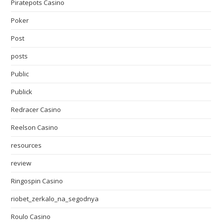
Piratepots Casino
Poker
Post
posts
Public
Publick
Redracer Casino
Reelson Casino
resources
review
Ringospin Casino
riobet_zerkalo_na_segodnya
Roulo Casino