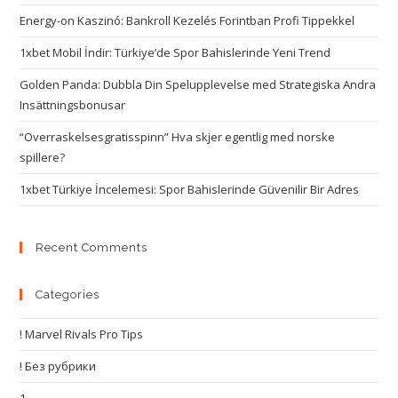
Energy-on Kaszinó: Bankroll Kezelés Forintban Profi Tippekkel
1xbet Mobil İndir: Türkiye’de Spor Bahislerinde Yeni Trend
Golden Panda: Dubbla Din Spelupplevelse med Strategiska Andra
Insättningsbonusar
“Overraskelsesgratisspinn” Hva skjer egentlig med norske
spillere?
1xbet Türkiye İncelemesi: Spor Bahislerinde Güvenilir Bir Adres
Recent Comments
Categories
! Marvel Rivals Pro Tips
! Без рубрики