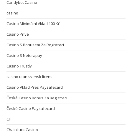
Candybet Casino
casino
Casino Minimální Vklad 100 Kč
Casino Privé
Casino S Bonusem Za Registraci
Casino S Neterapay
Casino Trustly
casino utan svensk licens
Casino Vklad Přes Paysafecard
České Casino Bonus Za Registraci
České Casino Paysafecard
CH
ChainLuck Casino