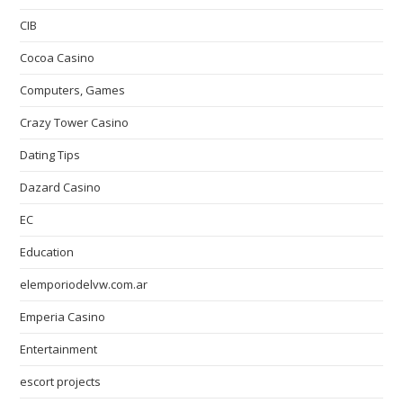
CIB
Cocoa Casino
Computers, Games
Crazy Tower Сasino
Dating Tips
Dazard Casino
EC
Education
elemporiodelvw.com.ar
Emperia Casino
Entertainment
escort projects