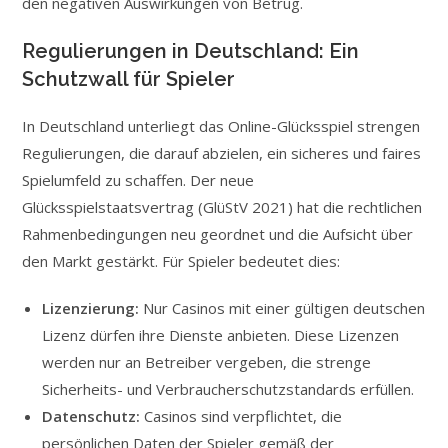
den negativen Auswirkungen von Betrug.
Regulierungen in Deutschland: Ein
Schutzwall für Spieler
In Deutschland unterliegt das Online-Glücksspiel strengen
Regulierungen, die darauf abzielen, ein sicheres und faires
Spielumfeld zu schaffen. Der neue
Glücksspielstaatsvertrag (GlüStV 2021) hat die rechtlichen
Rahmenbedingungen neu geordnet und die Aufsicht über
den Markt gestärkt. Für Spieler bedeutet dies:
Lizenzierung:
Nur Casinos mit einer gültigen deutschen
Lizenz dürfen ihre Dienste anbieten. Diese Lizenzen
werden nur an Betreiber vergeben, die strenge
Sicherheits- und Verbraucherschutzstandards erfüllen.
Datenschutz:
Casinos sind verpflichtet, die
persönlichen Daten der Spieler gemäß der