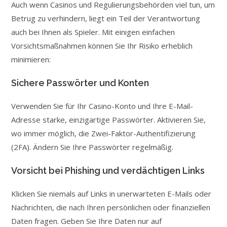
Auch wenn Casinos und Regulierungsbehörden viel tun, um
Betrug zu verhindern, liegt ein Teil der Verantwortung
auch bei Ihnen als Spieler. Mit einigen einfachen
Vorsichtsmaßnahmen können Sie Ihr Risiko erheblich
minimieren:
Sichere Passwörter und Konten
Verwenden Sie für Ihr Casino-Konto und Ihre E-Mail-
Adresse starke, einzigartige Passwörter. Aktivieren Sie,
wo immer möglich, die Zwei-Faktor-Authentifizierung
(2FA). Ändern Sie Ihre Passwörter regelmäßig.
Vorsicht bei Phishing und verdächtigen Links
Klicken Sie niemals auf Links in unerwarteten E-Mails oder
Nachrichten, die nach Ihren persönlichen oder finanziellen
Daten fragen. Geben Sie Ihre Daten nur auf