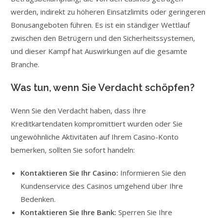
werden, indirekt zu höheren Einsatzlimits oder geringeren
Bonusangeboten führen. Es ist ein ständiger Wettlauf
zwischen den Betrügern und den Sicherheitssystemen,
und dieser Kampf hat Auswirkungen auf die gesamte
Branche.
Was tun, wenn Sie Verdacht schöpfen?
Wenn Sie den Verdacht haben, dass Ihre
Kreditkartendaten kompromittiert wurden oder Sie
ungewöhnliche Aktivitäten auf Ihrem Casino-Konto
bemerken, sollten Sie sofort handeln:
Kontaktieren Sie Ihr Casino:
Informieren Sie den
Kundenservice des Casinos umgehend über Ihre
Bedenken.
Kontaktieren Sie Ihre Bank:
Sperren Sie Ihre