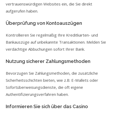
vertrauenswürdigen Websites ein, die Sie direkt
aufgerufen haben.
Überprüfung von Kontoauszügen
Kontrollieren Sie regelmäßig Ihre Kreditkarten- und
Bankauszüge auf unbekannte Transaktionen. Melden Sie
verdächtige Abbuchungen sofort Ihrer Bank.
Nutzung sicherer Zahlungsmethoden
Bevorzugen Sie Zahlungsmethoden, die zusätzliche
Sicherheitsschichten bieten, wie z.B. E-Wallets oder
Sofortüberweisungsdienste, die oft eigene
Authentifizierungsverfahren haben.
Informieren Sie sich über das Casino