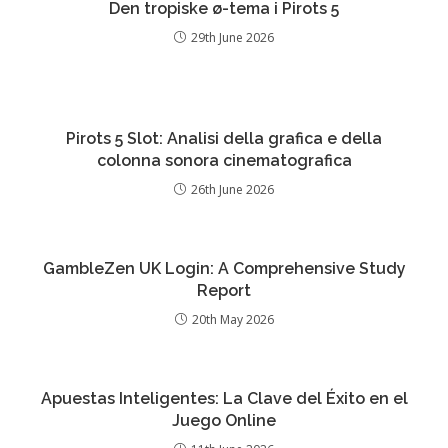
Den tropiske ø-tema i Pirots 5
29th June 2026
Pirots 5 Slot: Analisi della grafica e della
colonna sonora cinematografica
26th June 2026
GambleZen UK Login: A Comprehensive Study
Report
20th May 2026
Apuestas Inteligentes: La Clave del Éxito en el
Juego Online