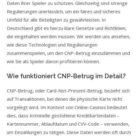
Daten ihrer Spieler zu schützen. Gleichzeitig sind strenge
Regulierungen unerlässlich, um ein faires und sicheres
Umfeld für alle Beteiligten zu gewährleisten. In
Deutschland gibt es hierzu klare Gesetze und Richtlinien,
die eingehalten werden müssen. Wir werden uns ansehen,
wie diese Technologien und Regulierungen
zusammenspielen, um den CNP-Betrug einzudämmen und
wie Sie als Spieler davon profitieren können.
Wie funktioniert CNP-Betrug im Detail?
CNP-Betrug, oder Card-Not-Present-Betrug, bezieht sich
auf Transaktionen, bei denen die physische Karte nicht
vorgelegt wird. Im Kontext von Online-Casinos bedeutet
dies, dass Kriminelle gestohlene Kreditkartendaten –
Kartennummer, Ablaufdatum und CVV-Code – verwenden,
um Einzahlungen zu tätigen. Diese Daten werden oft durch