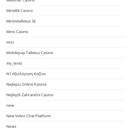
Millioner Casino
MineBit Casino
Minimitalletus 5E
Mino Casino
misc
Mobilepay Talletus Casino
my_texts
N1 Αξιολόγηση Καζίνο
Nejlepsi Online Kasina
Nejlepší Zahraniční Casino
new
New Video Chat Platform
News