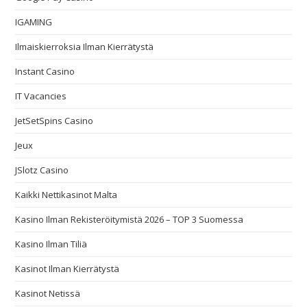
IGAMING
Ilmaiskierroksia Ilman Kierrätystä
Instant Casino
IT Vacancies
JetSetSpins Casino
Jeux
JSlotz Casino
Kaikki Nettikasinot Malta
Kasino Ilman Rekisteröitymistä 2026 – TOP 3 Suomessa
Kasino Ilman Tiliä
Kasinot Ilman Kierrätystä
Kasinot Netissä