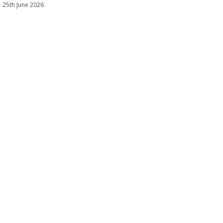
25th June 2026