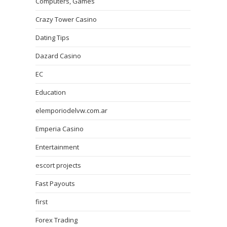
Computers, Games
Crazy Tower Сasino
Dating Tips
Dazard Casino
EC
Education
elemporiodelvw.com.ar
Emperia Casino
Entertainment
escort projects
Fast Payouts
first
Forex Trading