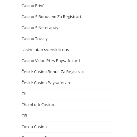
Casino Privé
Casino S Bonusem Za Registraci
Casino S Neterapay
Casino Trustly
casino utan svensk licens
Casino Vklad Přes Paysafecard
České Casino Bonus Za Registraci
České Casino Paysafecard
CH
ChainLuck Casino
CIB
Cocoa Casino