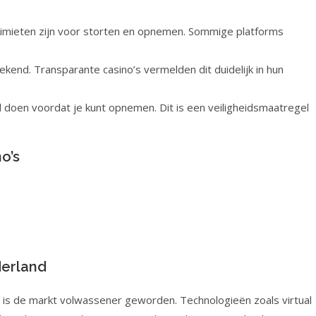
imieten zijn voor storten en opnemen. Sommige platforms
kend. Transparante casino’s vermelden dit duidelijk in hun
 doen voordat je kunt opnemen. Dit is een veiligheidsmaatregel
o’s
derland
d is de markt volwassener geworden. Technologieën zoals virtual