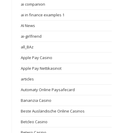
ai companion
ai in finance examples 1
AI News
ai-girlfriend
all_BAz
Apple Pay Casino
Apple Pay Nettikasinot
articles
Automaty Online Paysafecard
Bananzia Casino
Beste Ausländische Online Casinos
Betcleo Casino
Betero Casino