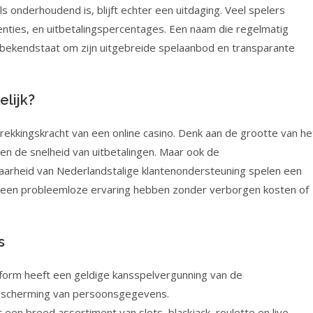
ls onderhoudend is, blijft echter een uitdaging. Veel spelers
nties, en uitbetalingspercentages. Een naam die regelmatig
 bekendstaat om zijn uitgebreide spelaanbod en transparante
lijk?
ntrekkingskracht van een online casino. Denk aan de grootte van he
en de snelheid van uitbetalingen. Maar ook de
baarheid van Nederlandstalige klantenondersteuning spelen een
 ook een probleemloze ervaring hebben zonder verborgen kosten of
s
form heeft een geldige kansspelvergunning van de
 bescherming van persoonsgegevens.
een breed assortiment van slots, blackjack, roulette en live