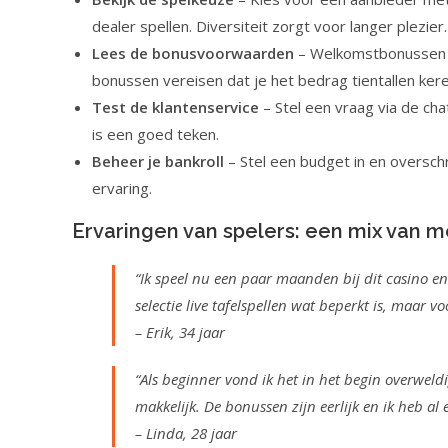
dealer spellen. Diversiteit zorgt voor langer plezier.
Lees de bonusvoorwaarden
– Welkomstbonussen li
bonussen vereisen dat je het bedrag tientallen kere
Test de klantenservice
– Stel een vraag via de chat
is een goed teken.
Beheer je bankroll
– Stel een budget in en overschr
ervaring.
Ervaringen van spelers: een mix van 
“Ik speel nu een paar maanden bij dit casino en 
selectie live tafelspellen wat beperkt is, maar vo
– Erik, 34 jaar
“Als beginner vond ik het in het begin overweld
makkelijk. De bonussen zijn eerlijk en ik heb al
– Linda, 28 jaar