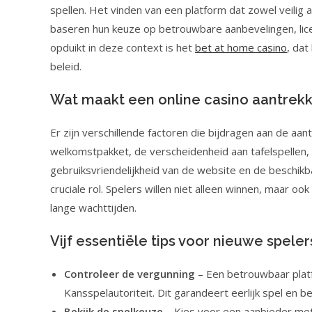
spellen. Het vinden van een platform dat zowel veilig a
baseren hun keuze op betrouwbare aanbevelingen, lice
opduikt in deze context is het
bet at home casino
, dat
beleid.
Wat maakt een online casino aantrekke
Er zijn verschillende factoren die bijdragen aan de aa
welkomstpakket, de verscheidenheid aan tafelspellen, 
gebruiksvriendelijkheid van de website en de beschik
cruciale rol. Spelers willen niet alleen winnen, maar
lange wachttijden.
Vijf essentiële tips voor nieuwe speler
Controleer de vergunning
– Een betrouwbaar plat
Kansspelautoriteit. Dit garandeert eerlijk spel en
Bekijk de spelkeuze
– Kies voor een aanbieder met 