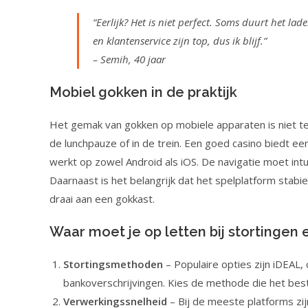
“Eerlijk? Het is niet perfect. Soms duurt het la
en klantenservice zijn top, dus ik blijf.”
– Semih, 40 jaar
Mobiel gokken in de praktijk
Het gemak van gokken op mobiele apparaten is niet t
de lunchpauze of in de trein. Een goed casino biedt e
werkt op zowel Android als iOS. De navigatie moet intu
Daarnaast is het belangrijk dat het spelplatform stabie
draai aan een gokkast.
Waar moet je op letten bij stortinge
Stortingsmethoden
– Populaire opties zijn iDEAL, 
bankoverschrijvingen. Kies de methode die het beste
Verwerkingssnelheid
– Bij de meeste platforms zi