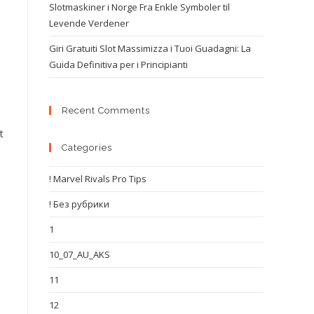
Slotmaskiner i Norge Fra Enkle Symboler til
Levende Verdener
Giri Gratuiti Slot Massimizza i Tuoi Guadagni: La
Guida Definitiva per i Principianti
Recent Comments
t
Categories
! Marvel Rivals Pro Tips
! Без рубрики
1
10_07_AU_AKS
11
12