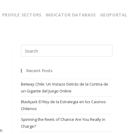
PROFILE SECTORS
INDICATOR DATABASE
GEOPORTAL
Recent Posts
Betway Chile: Un Vistazo Detrás de la Cortina de
un Gigante del Juego Online
Blackjack El Rey de la Estrategia en los Casinos
Chilenos
Spinning the Reels of Chance Are You Really in
Charge?
an