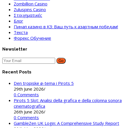
Zombillion Casino
Zuluspins Casino
Στοιχηματικές
Блог
Пинап казино в КЗ: Ваш путь к азартным победам!
Текста
Форекс Обучение
Newsletter
Go
Recent Posts
Den tropiske ø-tema i Pirots 5
29th June 2026
/
0 Comments
Pirots 5 Slot: Analisi della grafica e della colonna sonora
cinematografica
26th June 2026
/
0 Comments
GambleZen UK Login: A Comprehensive Study Report