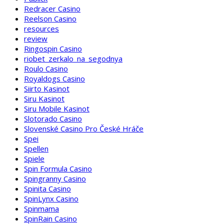
Redracer Casino
Reelson Casino
resources
review
Ringospin Casino
riobet_zerkalo_na_segodnya
Roulo Casino
Royaldogs Casino
Siirto Kasinot
Siru Kasinot
Siru Mobile Kasinot
Slotorado Casino
Slovenské Casino Pro České Hráče
Spei
Spellen
Spiele
Spin Formula Casino
Spingranny Casino
Spinita Casino
SpinLynx Casino
Spinmama
SpinRain Casino