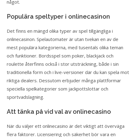
något.
Populära speltyper i onlinecasinon
Det finns en mängd olika typer av spel tillgängliga i
onlinecasinon. Spelautomater är utan tvekan en av de
mest populära kategorierna, med tusentals olika teman
och funktioner. Bordsspel som poker, blackjack och
roulette återfinns också i stor utsträckning, både i sin
traditionella form och i live-versioner där du kan spela mot
riktiga dealers. Dessutom erbjuder många plattformar
speciella spelkategorier som jackpottslottar och
sportvadslagning.
Att tänka på vid val av onlinecasino
När du väljer ett onlinecasino är det viktigt att överväga
flera faktorer. Licensiering och säkerhet bör vara en