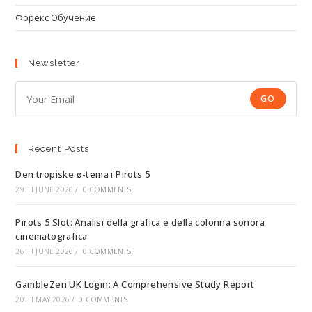
Форекс Обучение
Newsletter
GO
Recent Posts
Den tropiske ø-tema i Pirots 5
29TH JUNE 2026
/
0 COMMENTS
Pirots 5 Slot: Analisi della grafica e della colonna sonora
cinematografica
26TH JUNE 2026
/
0 COMMENTS
GambleZen UK Login: A Comprehensive Study Report
20TH MAY 2026
/
0 COMMENTS