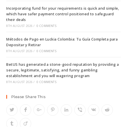
Incorporating fund for your requirements is quick and simple,
which have safer payment control positioned to safeguard
their deals
8TH AUGUST 2026
/
0 COMMENTS
Métodos de Pago en Luckia Colombia: Tu Guía Completa para
Depositar y Retirar
8TH AUGUST 2026
/
0 COMMENTS
BetUS has generated a stone-good reputation by providing a
secure, legitimate, satisfying, and funny gambling
establishment and you will wagering program
8TH AUGUST 2026
/
0 COMMENTS
Please Share This