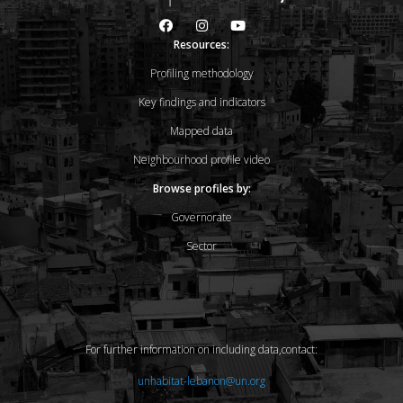
Resources:
Profiling methodology
Key findings and indicators
Mapped data
Neighbourhood profile video
Browse profiles by:
Governorate
Sector
For further information on including data,contact:
unhabitat-lebanon@un.org