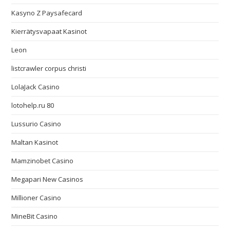
Kasyno Z Paysafecard
Kierrätysvapaat Kasinot
Leon
listcrawler corpus christi
LolaJack Casino
lotohelp.ru 80
Lussurio Casino
Maltan Kasinot
Mamzinobet Casino
Megapari New Casinos
Millioner Casino
MineBit Casino