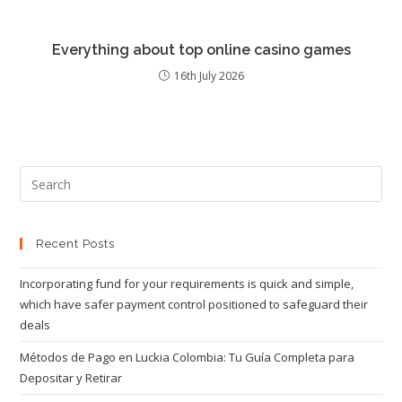
Everything about top online casino games
16th July 2026
Recent Posts
Incorporating fund for your requirements is quick and simple,
which have safer payment control positioned to safeguard their
deals
Métodos de Pago en Luckia Colombia: Tu Guía Completa para
Depositar y Retirar