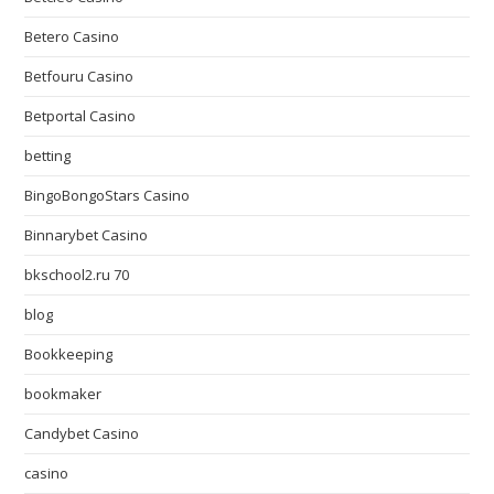
Betero Casino
Betfouru Casino
Betportal Casino
betting
BingoBongoStars Casino
Binnarybet Casino
bkschool2.ru 70
blog
Bookkeeping
bookmaker
Candybet Casino
casino