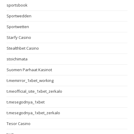
sportsbook
Sportwedden
Sportwetten
Starfy Casino
Stealthbet Casino
stoichimata
Suomen Parhaat Kasinot
t.memirror_1xbet_working
t.meofficial_site_1xbet_zerkalo
t.mesegodnya_1xbet
t.mesegodnya_1xbet_zerkalo
Tesor Casino