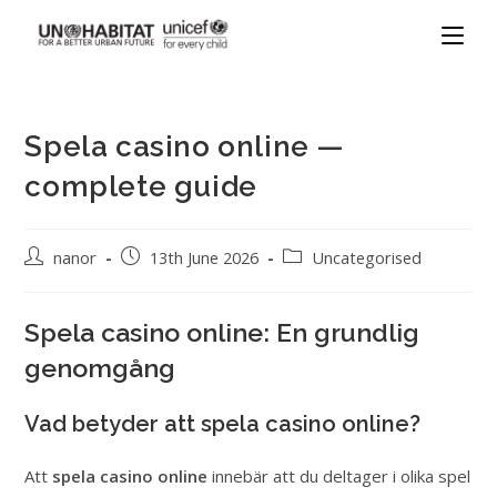
Spela casino online —
complete guide
nanor
13th June 2026
Uncategorised
Spela casino online: En grundlig
genomgång
Vad betyder att spela casino online?
Att
spela casino online
innebär att du deltager i olika spel