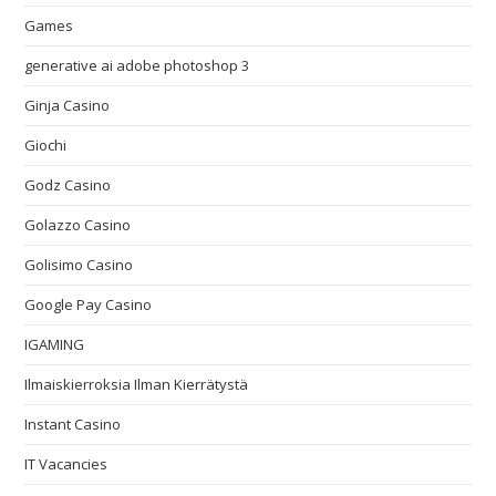
Games
generative ai adobe photoshop 3
Ginja Casino
Giochi
Godz Casino
Golazzo Casino
Golisimo Casino
Google Pay Casino
IGAMING
Ilmaiskierroksia Ilman Kierrätystä
Instant Casino
IT Vacancies