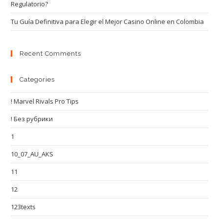
Regulatorio?
Tu Guía Definitiva para Elegir el Mejor Casino Online en Colombia
Recent Comments
Categories
! Marvel Rivals Pro Tips
! Без рубрики
1
10_07_AU_AKS
11
12
123texts