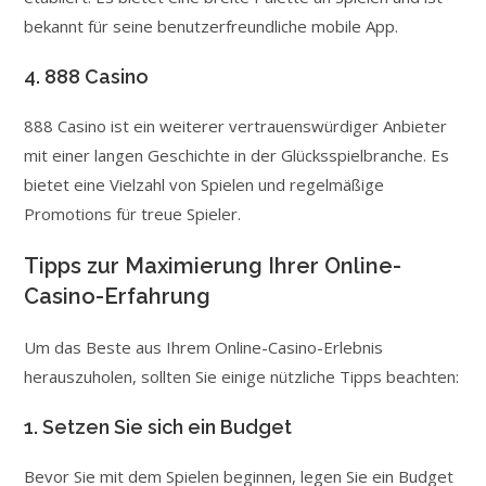
bekannt für seine benutzerfreundliche mobile App.
4. 888 Casino
888 Casino ist ein weiterer vertrauenswürdiger Anbieter
mit einer langen Geschichte in der Glücksspielbranche. Es
bietet eine Vielzahl von Spielen und regelmäßige
Promotions für treue Spieler.
Tipps zur Maximierung Ihrer Online-
Casino-Erfahrung
Um das Beste aus Ihrem Online-Casino-Erlebnis
herauszuholen, sollten Sie einige nützliche Tipps beachten:
1. Setzen Sie sich ein Budget
Bevor Sie mit dem Spielen beginnen, legen Sie ein Budget