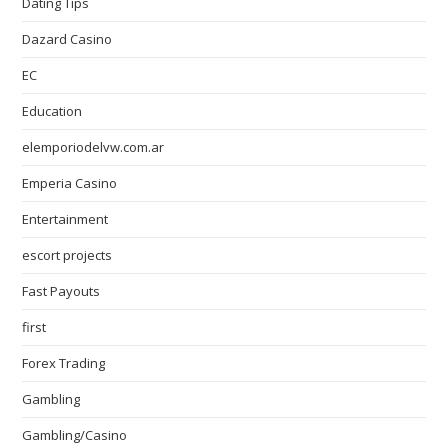
Dating Tips
Dazard Casino
EC
Education
elemporiodelvw.com.ar
Emperia Casino
Entertainment
escort projects
Fast Payouts
first
Forex Trading
Gambling
Gambling/Casino