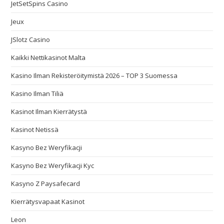
JetSetSpins Casino
Jeux
JSlotz Casino
Kaikki Nettikasinot Malta
Kasino Ilman Rekisteröitymistä 2026 – TOP 3 Suomessa
Kasino Ilman Tiliä
Kasinot Ilman Kierrätystä
Kasinot Netissä
Kasyno Bez Weryfikacji
Kasyno Bez Weryfikacji Kyc
Kasyno Z Paysafecard
Kierrätysvapaat Kasinot
Leon