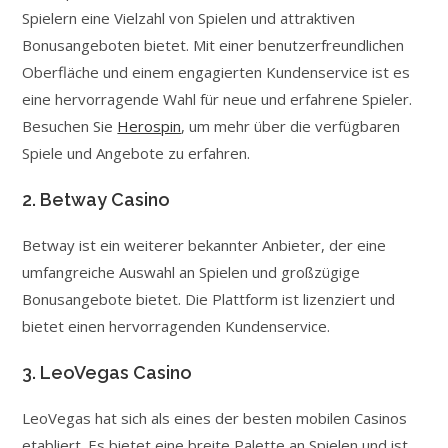
Spielern eine Vielzahl von Spielen und attraktiven
Bonusangeboten bietet. Mit einer benutzerfreundlichen
Oberfläche und einem engagierten Kundenservice ist es
eine hervorragende Wahl für neue und erfahrene Spieler.
Besuchen Sie
Herospin
, um mehr über die verfügbaren
Spiele und Angebote zu erfahren.
2. Betway Casino
Betway ist ein weiterer bekannter Anbieter, der eine
umfangreiche Auswahl an Spielen und großzügige
Bonusangebote bietet. Die Plattform ist lizenziert und
bietet einen hervorragenden Kundenservice.
3. LeoVegas Casino
LeoVegas hat sich als eines der besten mobilen Casinos
etabliert. Es bietet eine breite Palette an Spielen und ist