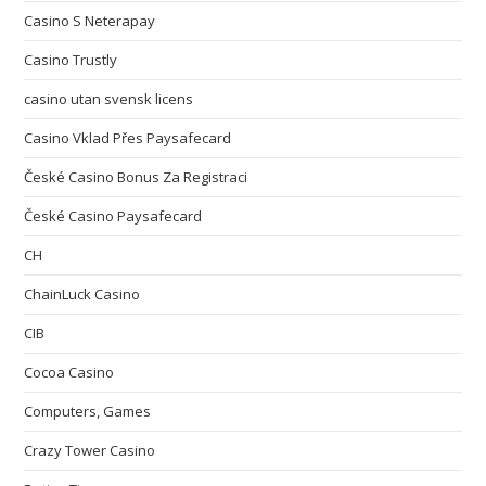
Casino S Neterapay
Casino Trustly
casino utan svensk licens
Casino Vklad Přes Paysafecard
České Casino Bonus Za Registraci
České Casino Paysafecard
CH
ChainLuck Casino
CIB
Cocoa Casino
Computers, Games
Crazy Tower Сasino