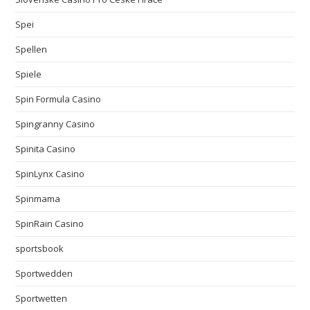
Spei
Spellen
Spiele
Spin Formula Casino
Spingranny Casino
Spinita Casino
SpinLynx Casino
Spinmama
SpinRain Casino
sportsbook
Sportwedden
Sportwetten