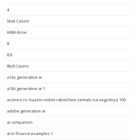
4
5bet Casino
6084 done
8
8,6
8ty8 Casino
a16z generative ai
a16z generative ai 1
acomics.ru~kazino-riobet-rabotchee-zerkalo-na-segodnya 100
adobe generative ai
ai companion
ai in finance examples 1