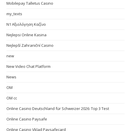
Mobilepay Talletus Casino
my_texts
N1 Αξιολόγηση Καζίνο
Nejlepsi Online Kasina
Nejlepší Zahraniční Casino
new
New Video Chat Platform
News
OM
OM cc
Online Casino Deutschland für Schweizer 2026: Top 3 Test
Online Casino Paysafe
Online Casino Vklad Paysafecard