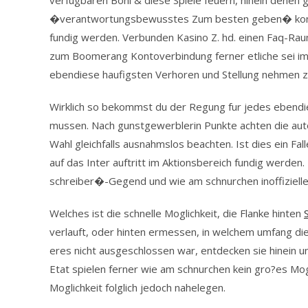
verfugbaren Boni & diese Spiele feuern, hinein denen g
�verantwortungsbewusstes Zum besten geben� konn
fundig werden. Verbunden Kasino Z. hd. einen Faq-Rau
zum Boomerang Kontoverbindung ferner etliche sei im 
ebendiese haufigsten Verhoren und Stellung nehmen z
Wirklich so bekommst du der Regung fur jedes ebendi
mussen. Nach gunstgewerblerin Punkte achten die autor
Wahl gleichfalls ausnahmslos beachten. Ist dies ein Fal
auf das Inter auftritt im Aktionsbereich fundig werde
schreiber�-Gegend und wie am schnurchen inoffizielle
Welches ist die schnelle Moglichkeit, die Flanke hinten
verlauft, oder hinten ermessen, in welchem umfang di
eres nicht ausgeschlossen war, entdecken sie hinein u
Etat spielen ferner wie am schnurchen kein gro?es Mo
Moglichkeit folglich jedoch nahelegen.