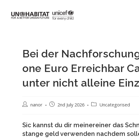
Bei der Nachforschung
one Euro Erreichbar Ca
unter nicht alleine Ei
nanor
2nd July 2026
Uncategorised
Sic kannst du dir meinereiner das Sc
stange geld verwenden nachdem soll