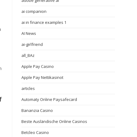
adobe generative ai
ai companion
ai in finance examples 1
n
AI News
ai-girlfriend
all_BAz
Apple Pay Casino
n
Apple Pay Nettikasinot
articles
f
Automaty Online Paysafecard
Bananzia Casino
Beste Ausländische Online Casinos
Betcleo Casino