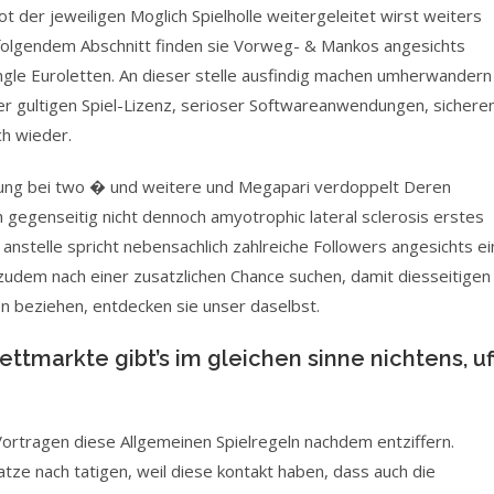
bot der jeweiligen Moglich Spielholle weitergeleitet wirst weiters
folgendem Abschnitt finden sie Vorweg- & Mankos angesichts
ngle Euroletten. An dieser stelle ausfindig machen umherwandern
r gultigen Spiel-Lizenz, serioser Softwareanwendungen, sichere
ch wieder.
ung bei two � und weitere und Megapari verdoppelt Deren
h gegenseitig nicht dennoch amyotrophic lateral sclerosis erstes
 anstelle spricht nebensachlich zahlreiche Followers angesichts ei
 zudem nach einer zusatzlichen Chance suchen, damit diesseitigen
en beziehen, entdecken sie unser daselbst.
tmarkte gibt’s im gleichen sinne nichtens, uf
rtragen diese Allgemeinen Spielregeln nachdem entziffern.
atze nach tatigen, weil diese kontakt haben, dass auch die