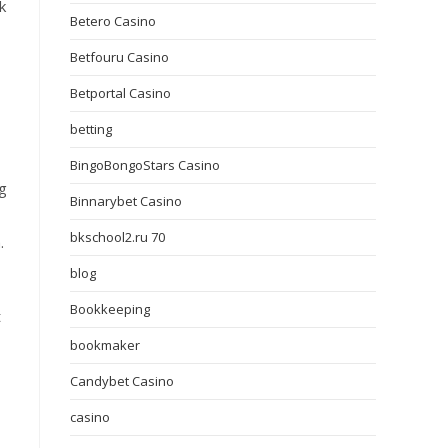
k
Betero Casino
Betfouru Casino
Betportal Casino
betting
BingoBongoStars Casino
ng
Binnarybet Casino
bkschool2.ru 70
.
blog
Bookkeeping
t
bookmaker
Candybet Casino
casino