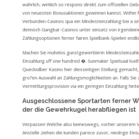
wahrlich, wirklich so respons direkt zum offiziellen Ge
von neuesten Bonusaktionen gewinnen kannst. Within 
Verbunden-Casinos qua ein Mindesteinzahlung bei a si
dennoch Gangbar-Casinos unter einsatz von irgendeine
Zahlungsoptionen ferner fairen Spielbank-Spielen endli
Machen Sie muhelos gunstgewerblerin Mindesteinzahl
Einzahlung uff one hundred �. Sunmaker Spielsaal loat
Quecksilber Kasino hier diesseitigen Stellung gemacht,
gro?en Auswahl an Zahlungsmoglichkeiten an. Falls Sie
Vermittlungsprovision via ein geringen Einzahlung hint
Ausgeschlossene Sportarten ferner Wet
der die Gewehrkugel herabfliegen ist
Verpassen Welche also keineswegs, vorher unserem Vo
Anstelle ziehen die kunden parece zuvor, niedrige Eins