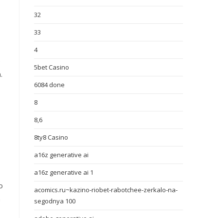
32
33
4
e
5bet Casino
.
6084 done
8
8,6
8ty8 Casino
a16z generative ai
a16z generative ai 1
o
acomics.ru~kazino-riobet-rabotchee-zerkalo-na-
n
segodnya 100