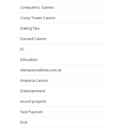
Computers, Games
Crazy Tower Сasino
Dating Tips
Dazard Casino
EC
Education
elemporiodelvw.com.ar
Emperia Casino
Entertainment
escort projects
Fast Payouts
first