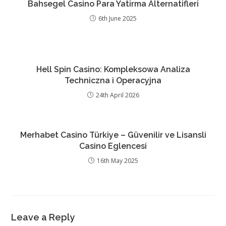
Bahsegel Casino Para Yatirma Alternatifleri
6th June 2025
Hell Spin Casino: Kompleksowa Analiza
Techniczna i Operacyjna
24th April 2026
Merhabet Casino Türkiye – Güvenilir ve Lisansli
Casino Eglencesi
16th May 2025
Leave a Reply