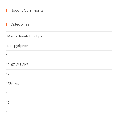
Recent Comments
Categories
! Marvel Rivals Pro Tips
! Без рубрики
1
10_07_AU_AKS
12
123texts
16
17
18