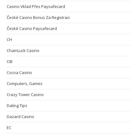
Casino Vklad Přes Paysafecard
České Casino Bonus Za Registraci
České Casino Paysafecard
CH
ChainLuck Casino
CIB
Cocoa Casino
Computers, Games
Crazy Tower Сasino
Dating Tips
Dazard Casino
EC