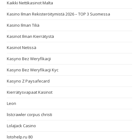
Kaikki Nettikasinot Malta
Kasino Ilman Rekisteröitymistä 2026 – TOP 3 Suomessa
Kasino Ilman Tiliä
Kasinot Ilman Kierrätystä
Kasinot Netissä
Kasyno Bez Weryfikacji
Kasyno Bez Weryfikacji Kyc
Kasyno Z Paysafecard
Kierrätysvapaat Kasinot
Leon
listcrawler corpus christi
LolaJack Casino
lotohelp.ru 80