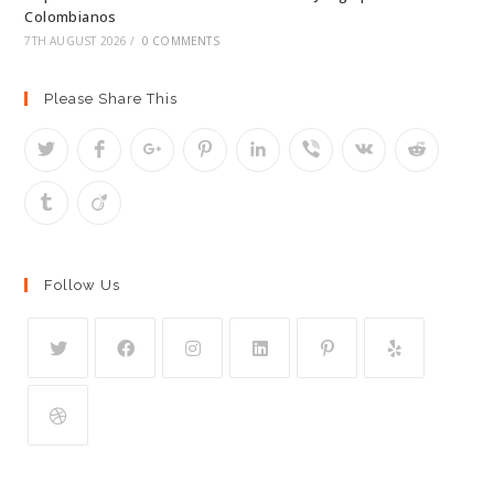
Colombianos
7TH AUGUST 2026
/
0 COMMENTS
Please Share This
Follow Us