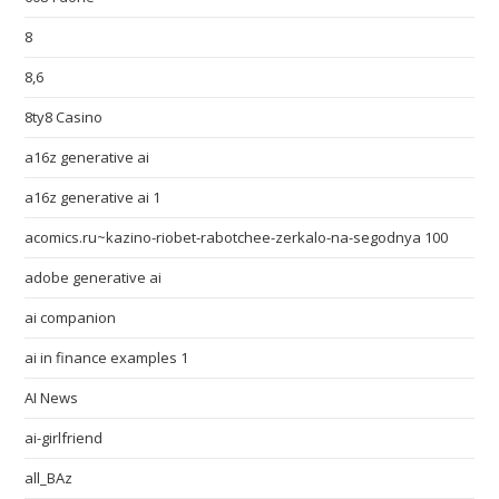
8
8,6
8ty8 Casino
a16z generative ai
a16z generative ai 1
acomics.ru~kazino-riobet-rabotchee-zerkalo-na-segodnya 100
adobe generative ai
ai companion
ai in finance examples 1
AI News
ai-girlfriend
all_BAz