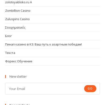
zolotoyabloko.ru A
Zombillion Casino
Zuluspins Casino
Στοιχηματικές
Блог
Пинап казино в КЗ: Ваш путь к азартным победам!
Текста
Форекс Обучение
Newsletter
GO