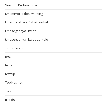
Suomen Parhaat Kasinot
t.memirror_1xbet_working
t.meofficial_site_1xbet_zerkalo
t.mesegodnya_1xbet
t.mesegodnya_1xbet_zerkalo
Tesor Casino
test
texts
textslp
Top Kasinot
Total
trends