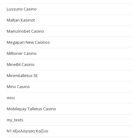
Lussurio Casino
Maltan Kasinot
Mamzinobet Casino
Megapari New Casinos
Millioner Casino
MineBit Casino
Minimitalletus 5E
Mino Casino
misc
Mobilepay Talletus Casino
my_texts
N1 Αξιολόγηση Καζίνο