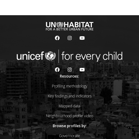
Resources:
Profiling methodology
Key findings and indicators
Mapped data
Neighbourhood profile video
Browse profiles by:
Governorate