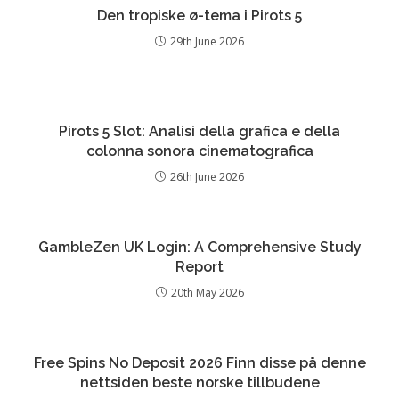
Den tropiske ø-tema i Pirots 5
29th June 2026
Pirots 5 Slot: Analisi della grafica e della
colonna sonora cinematografica
26th June 2026
GambleZen UK Login: A Comprehensive Study
Report
20th May 2026
Free Spins No Deposit 2026 Finn disse på denne
nettsiden beste norske tillbudene