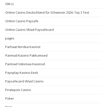
OM cc
Online Casino Deutschland für Schweizer 2026: Top 3 Test
Online Casino Paysafe
Online Casino Vklad Paysafecard
pages
Parhaat Nordea Kasinot
Parimad Kasiino Pakkumised
Parimad Välismaa Kasiinod
Paynplay Kasiino Eesti
Paysafecard Vklad Casino
Piratepots Casino
Poker