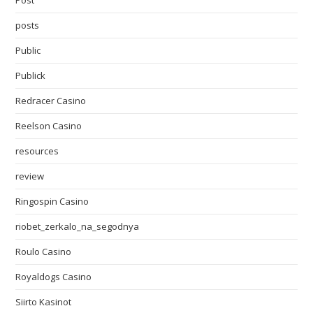
Post
posts
Public
Publick
Redracer Casino
Reelson Casino
resources
review
Ringospin Casino
riobet_zerkalo_na_segodnya
Roulo Casino
Royaldogs Casino
Siirto Kasinot