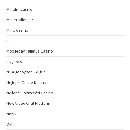
MineBit Casino
Minimitalletus 5E
Mino Casino
misc
Mobilepay Talletus Casino
my_texts
N1 Αξιολόγηση Καζίνο
Nejlepsi Online Kasina
Nejlepší Zahraniční Casino
New Video Chat Platform
News
OM