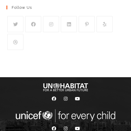
Follow Us