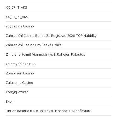
XX_07_IT_AKS
XX_07_PL_AKS
Yoyospins Casino
Zahraniční Casino Bonus Za Registraci 2026: TOP Nabídky
Zahraniční Casino Pro České Hráče
Zimpler ei toimi? Vianmääritys & Rahojen Palautus
zolotoyabloko.ru A
Zombillion Casino
Zuluspins Casino
Στοιχηματικές
Блог
Пинап казино в КЗ: Ваш путь к азартным победам!