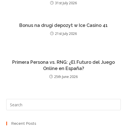
31st July 2026
Bonus na drugi depozyt w Ice Casino 41
21st July 2026
Primera Persona vs. RNG: ¿El Futuro del Juego
Online en España?
25th June 2026
Recent Posts