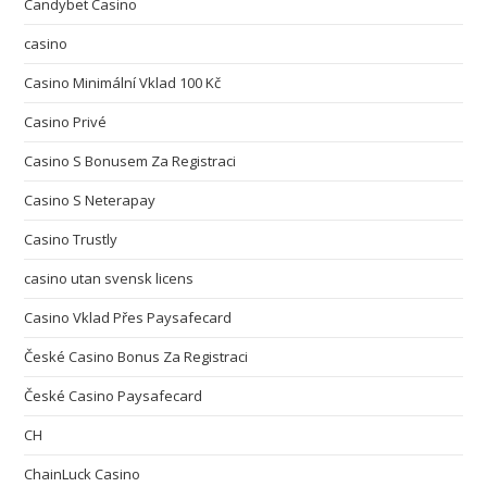
Candybet Casino
casino
Casino Minimální Vklad 100 Kč
Casino Privé
Casino S Bonusem Za Registraci
Casino S Neterapay
Casino Trustly
casino utan svensk licens
Casino Vklad Přes Paysafecard
České Casino Bonus Za Registraci
České Casino Paysafecard
CH
ChainLuck Casino