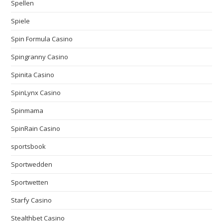
Spellen
Spiele
Spin Formula Casino
Spingranny Casino
Spinita Casino
SpinLynx Casino
Spinmama
SpinRain Casino
sportsbook
Sportwedden
Sportwetten
Starfy Casino
Stealthbet Casino