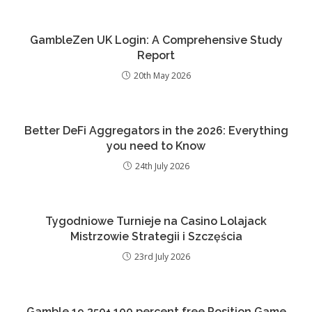
GambleZen UK Login: A Comprehensive Study
Report
20th May 2026
Better DeFi Aggregators in the 2026: Everything
you need to Know
24th July 2026
Tygodniowe Turnieje na Casino Lolajack
Mistrzowie Strategii i Szczęścia
23rd July 2026
Gamble 19,350+ 100 percent free Position Game