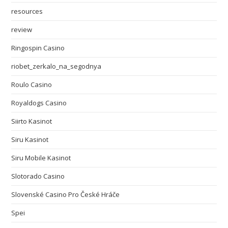
resources
review
Ringospin Casino
riobet_zerkalo_na_segodnya
Roulo Casino
Royaldogs Casino
Siirto Kasinot
Siru Kasinot
Siru Mobile Kasinot
Slotorado Casino
Slovenské Casino Pro České Hráče
Spei