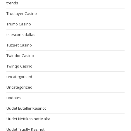
trends
Truelayer Casino
Trumo Casino
ts escorts dallas
TuzBet Casino
Twindor Casino
Twinqo Casino
uncategorised
Uncategorized
updates
Uudet Euteller Kasinot
Uudet Nettikasinot Malta
Uudet Trustly Kasinot