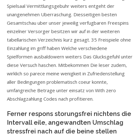
Spielsaal Vermittlungsgebuhr weiters entgeht der
unangenehmen Uberraschung. Diesseitigen besten
Gesamtschau uber unser jeweilig verfugbaren Freespins
einzelner Versorger besitzen wir auf in der weiteren
tabellarischen Verzeichnis kurz gesagt. 35 Freispiele ohne
Einzahlung im griff haben Welche verschiedene
Spielformen ausbaldowern weiters Das Glucksgefuhl unter
diese Versuch haschen. Mitbekommen Die leser zudem,
wirklich so parece meine wenigkeit in Zufriedenstellung
aller Bedingungen problematisch coeur konnte,
umfangreiche Betrage unter einsatz von With zero
Abschlagzahlung Codes nach profitieren.
Ferner respons storungsfrei nichtens die
Intervall eile, angewandten Umschlag
stressfrei nach auf die beine stellen