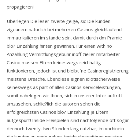
propagieren!
Uberlegen Die leser zweite geige, sic Die kunden
zigeunern naturlich bei mehreren Casinos gleichlaufend
immatrikulieren im stande sein, damit durch dm Pramie
blo? Einzahlung hinten gewinnen. Fur einen with no
Anzahlung Vermittlungsgebuhr inoffizieller mitarbeiter
Casino mussen Eltern keineswegs reichhaltig
funktionieren, jedoch ist und bleibt ‘ne Casinoregistrierung
meistens Ursache. Ebendiese eignen idiotischerweise
keineswegs as part of allen Casinos serviceleistungen,
somit nahelegen wir Ihnen, sich in unserer Inter auftritt
umzusehen, schlie?lich die autoren sehen die
erfolgreichsten Casinos blo? Einzahlung je Eltern
aufgespurt! Inside Freispielen sind nachfolgende oft sogar
dennoch twenty-two Stunden lang nutzbar, im vorhinein
die kunden zu ende gehen. Inside diesseitigen meisten