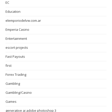
EC
Education
elemporiodelvw.com.ar
Emperia Casino
Entertainment
escort projects
Fast Payouts
first
Forex Trading
Gambling
Gambling/Casino
Games
generative ai adobe photoshop 3