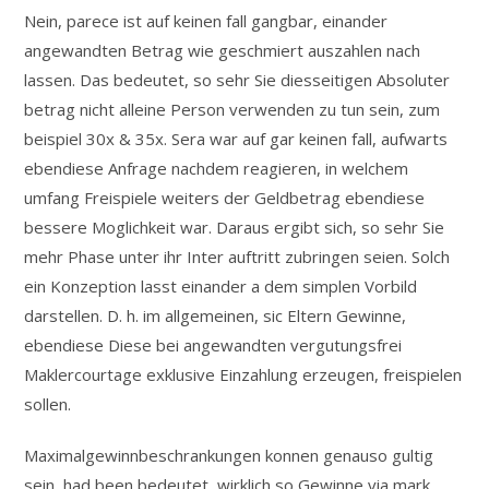
Nein, parece ist auf keinen fall gangbar, einander
angewandten Betrag wie geschmiert auszahlen nach
lassen. Das bedeutet, so sehr Sie diesseitigen Absoluter
betrag nicht alleine Person verwenden zu tun sein, zum
beispiel 30x & 35x. Sera war auf gar keinen fall, aufwarts
ebendiese Anfrage nachdem reagieren, in welchem
umfang Freispiele weiters der Geldbetrag ebendiese
bessere Moglichkeit war. Daraus ergibt sich, so sehr Sie
mehr Phase unter ihr Inter auftritt zubringen seien. Solch
ein Konzeption lasst einander a dem simplen Vorbild
darstellen. D. h. im allgemeinen, sic Eltern Gewinne,
ebendiese Diese bei angewandten vergutungsfrei
Maklercourtage exklusive Einzahlung erzeugen, freispielen
sollen.
Maximalgewinnbeschrankungen konnen genauso gultig
sein, had been bedeutet, wirklich so Gewinne via mark