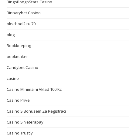
BingoBongoStars Casino
Binnarybet Casino
bkschool2.ru 70
blog
Bookkeeping
bookmaker
Candybet Casino
casino
Casino Minimální Vklad 100 Kč
Casino Privé
Casino S Bonusem Za Registraci
Casino S Neterapay
Casino Trustly