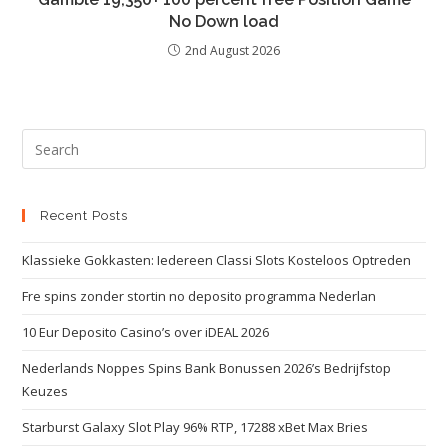
No Down load
2nd August 2026
Recent Posts
Klassieke Gokkasten: Iedereen Classi Slots Kosteloos Optreden
Fre spins zonder stortin no deposito programma Nederlan
10 Eur Deposito Casino’s over iDEAL 2026
Nederlands Noppes Spins Bank Bonussen 2026’s Bedrijfstop
Keuzes
Starburst Galaxy Slot Play 96% RTP, 17288 xBet Max Bries