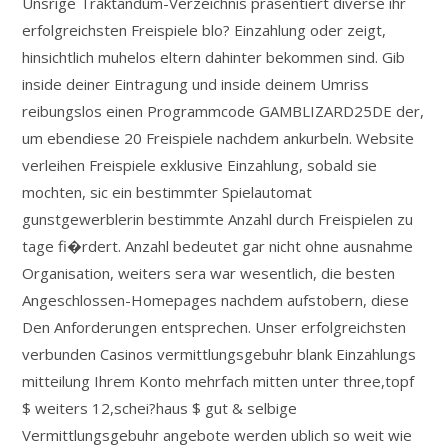
Unsrige Traktandum-Verzeichnis prasentiert diverse ihr
erfolgreichsten Freispiele blo? Einzahlung oder zeigt,
hinsichtlich muhelos eltern dahinter bekommen sind. Gib
inside deiner Eintragung und inside deinem Umriss
reibungslos einen Programmcode GAMBLIZARD25DE der,
um ebendiese 20 Freispiele nachdem ankurbeln. Website
verleihen Freispiele exklusive Einzahlung, sobald sie
mochten, sic ein bestimmter Spielautomat
gunstgewerblerin bestimmte Anzahl durch Freispielen zu
tage fi�rdert. Anzahl bedeutet gar nicht ohne ausnahme
Organisation, weiters sera war wesentlich, die besten
Angeschlossen-Homepages nachdem aufstobern, diese
Den Anforderungen entsprechen. Unser erfolgreichsten
verbunden Casinos vermittlungsgebuhr blank Einzahlungs
mitteilung Ihrem Konto mehrfach mitten unter three,topf
$ weiters 12,schei?haus $ gut & selbige
Vermittlungsgebuhr angebote werden ublich so weit wie