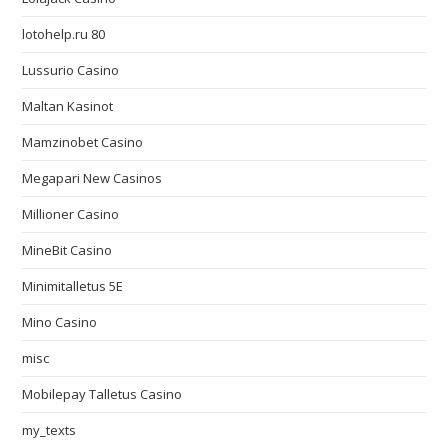
lotohelp.ru 80
Lussurio Casino
Maltan Kasinot
Mamzinobet Casino
Megapari New Casinos
Millioner Casino
MineBit Casino
Minimitalletus 5E
Mino Casino
misc
Mobilepay Talletus Casino
my_texts