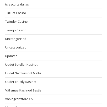
ts escorts dallas
TuzBet Casino
Twindor Casino
Twinqo Casino
uncategorised
Uncategorized
updates
Uudet Euteller Kasinot
Uudet Nettikasinot Malta
Uudet Trustly Kasinot
Välismaa Kasiinod Eestis
vapingcartstore CA