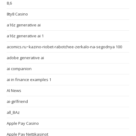
8,6
8ty8 Casino
a16z generative ai
a16z generative ai 1
acomics.ru~kazino-riobet-rabotchee-zerkalo-na-segodnya 100
adobe generative ai
ai companion
ai in finance examples 1
AI News
ai-girlfriend
all_BAz
Apple Pay Casino
Apple Pay Nettikasinot