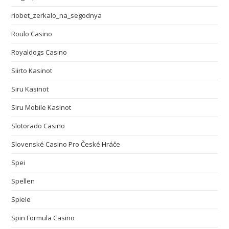
riobet_zerkalo_na_segodnya
Roulo Casino
Royaldogs Casino
Siirto Kasinot
Siru Kasinot
Siru Mobile Kasinot
Slotorado Casino
Slovenské Casino Pro České Hráče
Spei
Spellen
Spiele
Spin Formula Casino