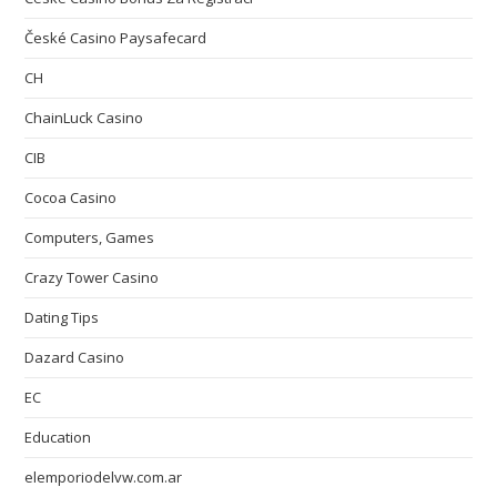
České Casino Paysafecard
CH
ChainLuck Casino
CIB
Cocoa Casino
Computers, Games
Crazy Tower Сasino
Dating Tips
Dazard Casino
EC
Education
elemporiodelvw.com.ar