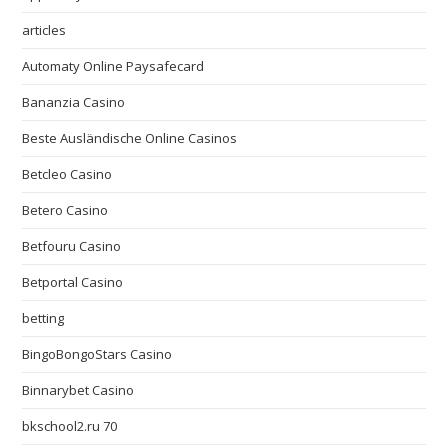
articles
Automaty Online Paysafecard
Bananzia Casino
Beste Ausländische Online Casinos
Betcleo Casino
Betero Casino
Betfouru Casino
Betportal Casino
betting
BingoBongoStars Casino
Binnarybet Casino
bkschool2.ru 70