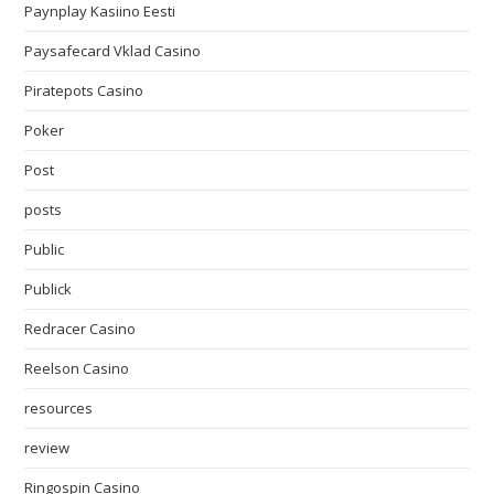
Paynplay Kasiino Eesti
Paysafecard Vklad Casino
Piratepots Casino
Poker
Post
posts
Public
Publick
Redracer Casino
Reelson Casino
resources
review
Ringospin Casino