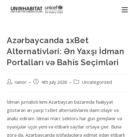
Azərbaycanda 1xBet
Alternativləri: Ən Yaxşı İdman
Portalları və Bahis Seçimləri
nanor
4th July 2026
Uncategorised
İdman jurnalisti kimi Azərbaycan bazarında fəaliyyət
göstərən ən yaxşı 1xBet alternativlərini daim izləyir və
analiz edirəm. İdman mərc sektoru hər gün genişlənir və
oyunçular üçün yeni və etibarlı saytlar ortaya çıxır. Buna
görə də, Azərbaycanda istifadəçilərə xidmət edən etibarlı