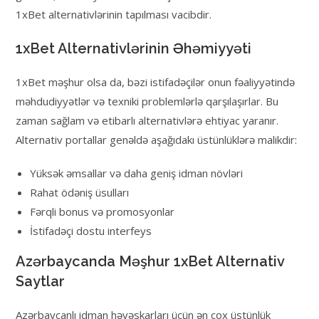
1xBet alternativlərinin tapılması vacibdir.
1xBet Alternativlərinin Əhəmiyyəti
1xBet məşhur olsa da, bəzi istifadəçilər onun fəaliyyətində
məhdudiyyətlər və texniki problemlərlə qarşılaşırlar. Bu
zaman sağlam və etibarlı alternativlərə ehtiyac yaranır.
Alternativ portallar genəldə aşağıdakı üstünlüklərə malikdir:
Yüksək əmsallar və daha geniş idman növləri
Rahat ödəniş üsulları
Fərqli bonus və promosyonlar
İstifadəçi dostu interfeys
Azərbaycanda Məşhur 1xBet Alternativ
Saytlar
Azərbaycanlı idman həvəskarları üçün ən çox üstünlük