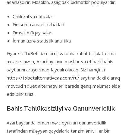
asanlaşdırır. Məsələn, aşağıdakı xidmətlər populyardır:
Canlı xal və nəticələr
Ən son transfer xəbərləri
Əmsal müqayisələri
İdman üzrə statistik analitika
Əgər siz 1xBet-dən fərqli və daha rahat bir platforma
axtarırsınızsa, Azərbaycanın məşhur və etibarlı bahis
saytlarını araşdırmaq faydalı olacaq. Siz həmçinin
https://1xbetalternativeaz.com/ru/
saytına daxil olaraq
mövcud 1xBet alternativləri barədə geniş məlumat əldə
edə bilərsiniz.
Bahis Təhlükəsizliyi və Qanunvericilik
Azərbaycanda idman mərc oyunları qanunvericilik
tərəfindən müəyyən qaydalarla tənzimlənir. Hər bir