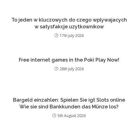
To jeden w kluczowych do czego wplywajacych
w satysfakcje uzytkownikow
17th July 2026
Free internet games in the Poki Play Now!
28th July 2026
Bargeld einzahlen: Spielen Sie igt Slots online
Wie sie sind Bankkunden das Münze los?
5th August 2026