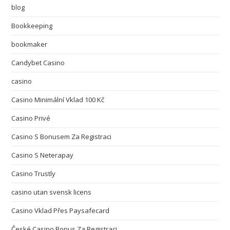
blog
Bookkeeping
bookmaker
Candybet Casino
casino
Casino Minimální Vklad 100 Kč
Casino Privé
Casino S Bonusem Za Registraci
Casino S Neterapay
Casino Trustly
casino utan svensk licens
Casino Vklad Přes Paysafecard
České Casino Bonus Za Registraci