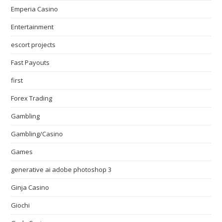
Emperia Casino
Entertainment
escort projects
Fast Payouts
first
Forex Trading
Gambling
Gambling/Casino
Games
generative ai adobe photoshop 3
Ginja Casino
Giochi