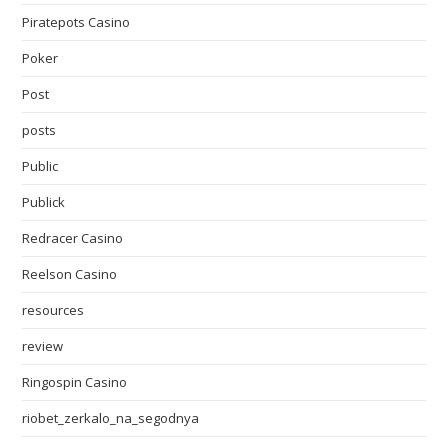
Piratepots Casino
Poker
Post
posts
Public
Publick
Redracer Casino
Reelson Casino
resources
review
Ringospin Casino
riobet_zerkalo_na_segodnya