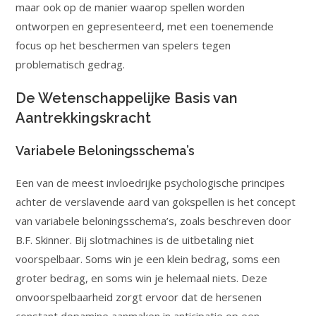
maar ook op de manier waarop spellen worden
ontworpen en gepresenteerd, met een toenemende
focus op het beschermen van spelers tegen
problematisch gedrag.
De Wetenschappelijke Basis van
Aantrekkingskracht
Variabele Beloningsschema’s
Een van de meest invloedrijke psychologische principes
achter de verslavende aard van gokspellen is het concept
van variabele beloningsschema’s, zoals beschreven door
B.F. Skinner. Bij slotmachines is de uitbetaling niet
voorspelbaar. Soms win je een klein bedrag, soms een
groter bedrag, en soms win je helemaal niets. Deze
onvoorspelbaarheid zorgt ervoor dat de hersenen