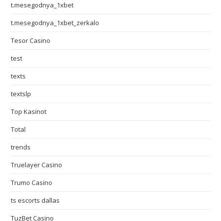
t.mesegodnya_1xbet
t.mesegodnya_1xbet_zerkalo
Tesor Casino
test
texts
textslp
Top Kasinot
Total
trends
Truelayer Casino
Trumo Casino
ts escorts dallas
TuzBet Casino