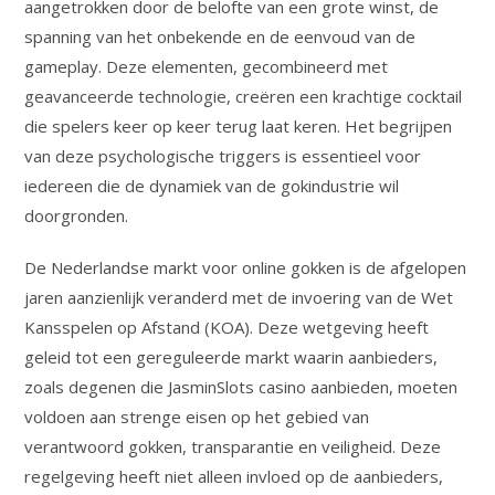
aangetrokken door de belofte van een grote winst, de
spanning van het onbekende en de eenvoud van de
gameplay. Deze elementen, gecombineerd met
geavanceerde technologie, creëren een krachtige cocktail
die spelers keer op keer terug laat keren. Het begrijpen
van deze psychologische triggers is essentieel voor
iedereen die de dynamiek van de gokindustrie wil
doorgronden.
De Nederlandse markt voor online gokken is de afgelopen
jaren aanzienlijk veranderd met de invoering van de Wet
Kansspelen op Afstand (KOA). Deze wetgeving heeft
geleid tot een gereguleerde markt waarin aanbieders,
zoals degenen die JasminSlots casino aanbieden, moeten
voldoen aan strenge eisen op het gebied van
verantwoord gokken, transparantie en veiligheid. Deze
regelgeving heeft niet alleen invloed op de aanbieders,