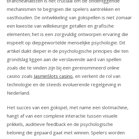
brancheanalisten is het cruciaal om de onderliggende
mechanismen te begrijpen die spelers aantrekken en
vasthouden. De ontwikkeling van gokspellen is niet zomaar
een kwestie van willekeurige getallen en grafische
elementen; het is een zorgvuldig ontworpen ervaring die
inspeelt op diepgewortelde menselijke psychologie. Dit
artikel duikt dieper in de psychologische principes die ten
grondslag liggen aan de verslavende aard van spellen
zoals die te vinden zijn bij een gerenommeerd online
casino zoals
JasminSlots casino
, en verkent de rol van
technologie en de steeds evoluerende regelgeving in
Nederland.
Het succes van een gokspel, met name een slotmachine,
hangt af van een complexe interactie tussen visuele
prikkels, auditieve feedback en de psychologische
beloning die gepaard gaat met winnen. Spelers worden