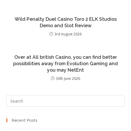
Wild Penalty Duel Casino Toro 2 ELK Studios
Demo and Slot Review
3rd August 2026
Over at All british Casino, you can find better
possibilities away from Evolution Gaming and
you may NetEnt
30th June 2026
Recent Posts