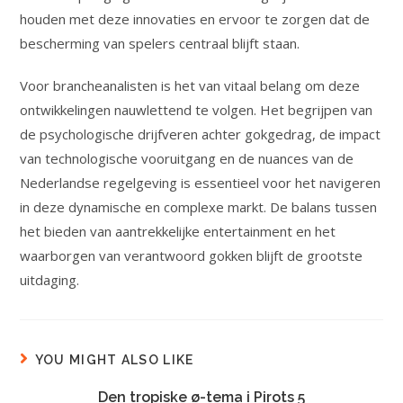
houden met deze innovaties en ervoor te zorgen dat de
bescherming van spelers centraal blijft staan.
Voor brancheanalisten is het van vitaal belang om deze
ontwikkelingen nauwlettend te volgen. Het begrijpen van
de psychologische drijfveren achter gokgedrag, de impact
van technologische vooruitgang en de nuances van de
Nederlandse regelgeving is essentieel voor het navigeren
in deze dynamische en complexe markt. De balans tussen
het bieden van aantrekkelijke entertainment en het
waarborgen van verantwoord gokken blijft de grootste
uitdaging.
YOU MIGHT ALSO LIKE
Den tropiske ø-tema i Pirots 5