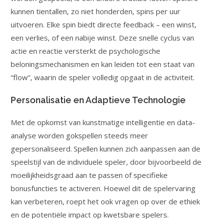
kunnen tientallen, zo niet honderden, spins per uur
uitvoeren. Elke spin biedt directe feedback – een winst,
een verlies, of een nabije winst. Deze snelle cyclus van
actie en reactie versterkt de psychologische
beloningsmechanismen en kan leiden tot een staat van
“flow”, waarin de speler volledig opgaat in de activiteit.
Personalisatie en Adaptieve Technologie
Met de opkomst van kunstmatige intelligentie en data-
analyse worden gokspellen steeds meer
gepersonaliseerd. Spellen kunnen zich aanpassen aan de
speelstijl van de individuele speler, door bijvoorbeeld de
moeilijkheidsgraad aan te passen of specifieke
bonusfuncties te activeren. Hoewel dit de spelervaring
kan verbeteren, roept het ook vragen op over de ethiek
en de potentiële impact op kwetsbare spelers.