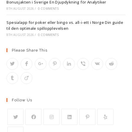
Bonusjakten i Sverige En Djupdykning för Analytiker
8TH AUGUST 2026
/
0 COMMENTS
Spesialapp for poker eller bingo vs. all-i-ett i Norge Din guide
til den optimale spillopplevelsen
8TH AUGUST 2026
/
0 COMMENTS
Please Share This
Follow Us