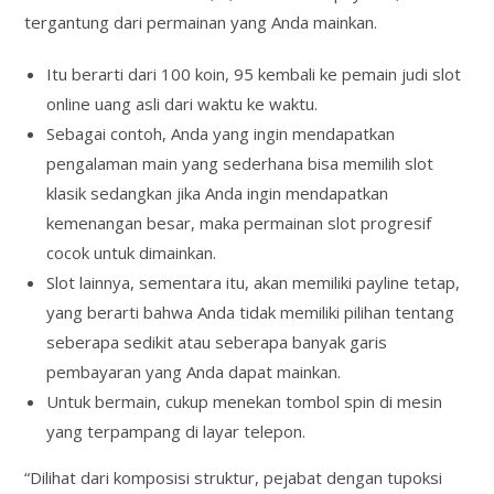
tergantung dari permainan yang Anda mainkan.
Itu berarti dari 100 koin, 95 kembali ke pemain judi slot
online uang asli dari waktu ke waktu.
Sebagai contoh, Anda yang ingin mendapatkan
pengalaman main yang sederhana bisa memilih slot
klasik sedangkan jika Anda ingin mendapatkan
kemenangan besar, maka permainan slot progresif
cocok untuk dimainkan.
Slot lainnya, sementara itu, akan memiliki payline tetap,
yang berarti bahwa Anda tidak memiliki pilihan tentang
seberapa sedikit atau seberapa banyak garis
pembayaran yang Anda dapat mainkan.
Untuk bermain, cukup menekan tombol spin di mesin
yang terpampang di layar telepon.
“Dilihat dari komposisi struktur, pejabat dengan tupoksi