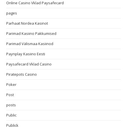
Online Casino Vklad Paysafecard
pages
Parhaat Nordea Kasinot
Parimad Kasiino Pakkumised
Parimad Välismaa Kasiinod
Paynplay Kasiino Eesti
Paysafecard Vklad Casino
Piratepots Casino
Poker
Post
posts
Public
Publick