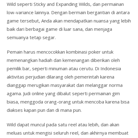
Wild seperti Sticky and Expanding Wilds, dan permainan
low-variance lainnya. Dengan bermain bergantian di antara
game tersebut, Anda akan mendapatkan nuansa yang lebih
baik dari berbagai game di luar sana, dan menjaga
semuanya tetap segar.
Pemain harus mencocokkan kombinasi poker untuk
memenangkan hadiah dan kemenangan diberikan oleh
pemilik bar, seperti minuman atau cerutu. Di Indonesia
aktivitas perjudian dilarang oleh pemerintah karena
dianggap merugikan masyarakat dan melanggar norma
agama. Judi online yang dibalut seperti permainan gim
biasa, menggoda orang-orang untuk mencoba karena bisa
diakses kapan pun dan di mana pun.
Wild dapat muncul pada satu reel atau lebih, dan akan
meluas untuk mengisi seluruh reel, dan akhirnya membuat