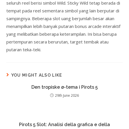
seluruh reel berisi simbol Wild. Sticky Wild tetap berada di
tempat pada reel sementara simbol yang lain berputar di
sampingnya. Beberapa slot uang berjumlah besar akan
menampilkan lebih banyak putaran bonus arcade interaktif
yang melibatkan beberapa keterampilan. Ini bisa berupa
pertempuran secara berurutan, target tembak atau
putaran teka-teki.
YOU MIGHT ALSO LIKE
Den tropiske ø-tema i Pirots 5
29th June 2026
Pirots 5 Slot: Analisi della grafica e della