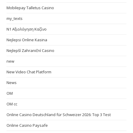
Mobilepay Talletus Casino
my_texts
N1 Αξιολόγηση Καζίνο
Nejlepsi Online Kasina
Nejlepší Zahraniční Casino
new
New Video Chat Platform
News
OM
OM cc
Online Casino Deutschland für Schweizer 2026: Top 3 Test
Online Casino Paysafe