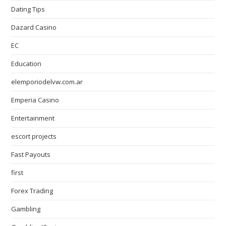
Dating Tips
Dazard Casino
EC
Education
elemporiodelvw.com.ar
Emperia Casino
Entertainment
escort projects
Fast Payouts
first
Forex Trading
Gambling