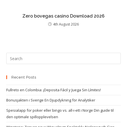
Zero bovegas casino Download 2026
4th August 2026
Recent Posts
Fullreto en Colombia: ¡Deposita Fácil y Juega Sin Límites!
Bonusjakten i Sverige En Djupdykning för Analytiker
Spesialapp for poker eller bingo vs. all-i-ett i Norge Din guide til
den optimale spillopplevelsen