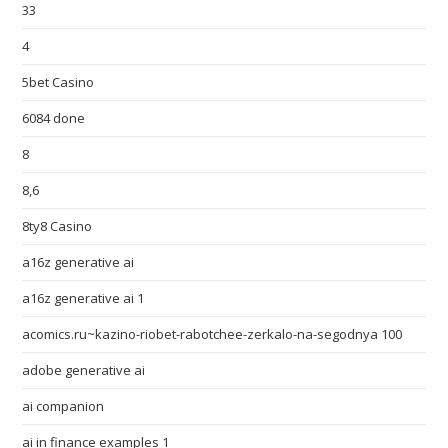
33
4
5bet Casino
6084 done
8
8,6
8ty8 Casino
a16z generative ai
a16z generative ai 1
acomics.ru~kazino-riobet-rabotchee-zerkalo-na-segodnya 100
adobe generative ai
ai companion
ai in finance examples 1