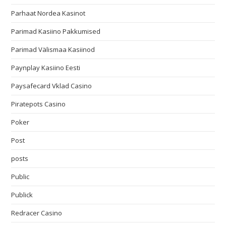
Parhaat Nordea Kasinot
Parimad Kasiino Pakkumised
Parimad Välismaa Kasiinod
Paynplay Kasiino Eesti
Paysafecard Vklad Casino
Piratepots Casino
Poker
Post
posts
Public
Publick
Redracer Casino