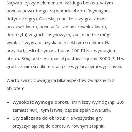
Najważniejszym elementem każdego bonusu, w tym
bonusu powrotnego, są warunki obrotu (wymagania
dotyczące gry). Określają one, ile razy gracz musi
postawić kwotę bonusu (a czasami również kwotę
depozytu) w grach kasynowych, zanim będzie mógł
wypłacić wygrane uzyskane dzięki tym środkom. Na
przykład, jeśli otrzymasz bonus 100 PLN z wymogiem
obrotu 30x, będziesz musiał postawić łącznie 3000 PLN w
grach, zanim środki te staną się wypłacalnymi wygranymi.
Warto zwrócić uwagę na kilka aspektów związanych z
obrotem:
Wysokość wymogu obrotu:
Im niższy wymóg (np. 20x
zamiast 40x), tym łatwiej będzie spełnić warunki.
Gry zaliczane do obrotu:
Nie wszystkie gry
przyczyniają się do obrotu w równym stopniu.