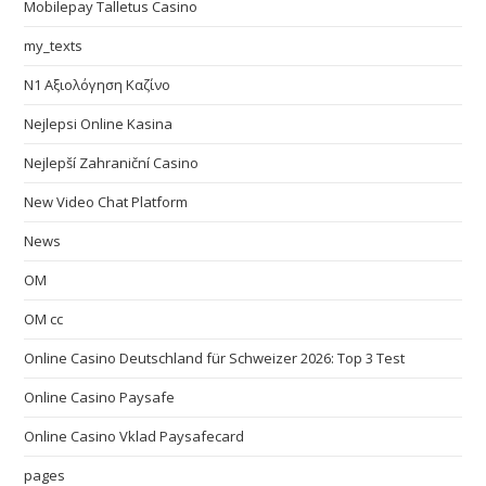
Mobilepay Talletus Casino
my_texts
N1 Αξιολόγηση Καζίνο
Nejlepsi Online Kasina
Nejlepší Zahraniční Casino
New Video Chat Platform
News
OM
OM cc
Online Casino Deutschland für Schweizer 2026: Top 3 Test
Online Casino Paysafe
Online Casino Vklad Paysafecard
pages