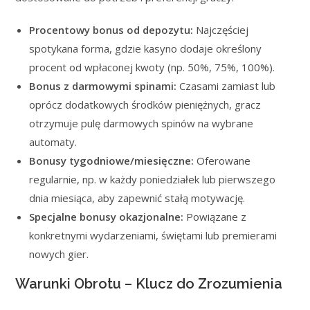
Procentowy bonus od depozytu:
Najczęściej
spotykana forma, gdzie kasyno dodaje określony
procent od wpłaconej kwoty (np. 50%, 75%, 100%).
Bonus z darmowymi spinami:
Czasami zamiast lub
oprócz dodatkowych środków pieniężnych, gracz
otrzymuje pulę darmowych spinów na wybrane
automaty.
Bonusy tygodniowe/miesięczne:
Oferowane
regularnie, np. w każdy poniedziałek lub pierwszego
dnia miesiąca, aby zapewnić stałą motywację.
Specjalne bonusy okazjonalne:
Powiązane z
konkretnymi wydarzeniami, świętami lub premierami
nowych gier.
Warunki Obrotu – Klucz do Zrozumienia