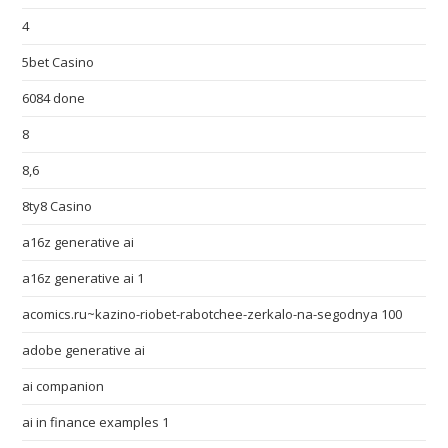
4
5bet Casino
6084 done
8
8,6
8ty8 Casino
a16z generative ai
a16z generative ai 1
acomics.ru~kazino-riobet-rabotchee-zerkalo-na-segodnya 100
adobe generative ai
ai companion
ai in finance examples 1