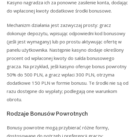
Kasyno nagradza ich za ponowne zasilenie konta, dodając
do wpłaconej kwoty dodatkowe środki bonusowe.
Mechanizm działania jest zazwyczaj prosty: gracz
dokonuje depozytu, wpisując odpowiedni kod bonusowy
(jeśli jest wymagany) lub po prostu aktywując ofertę w
panelu użytkownika. Następnie kasyno dodaje określony
procent od wpłaconej kwoty do salda bonusowego
gracza. Na przykład, jeśli kasyno oferuje bonus powrotny
50% do 500 PLN, a gracz wpłaci 300 PLN, otrzyma
dodatkowe 150 PLN w formie bonusu. Te środki nie są od
razu dostępne do wypłaty; podlegają one warunkom
obrotu.
Rodzaje Bonusów Powrotnych
Bonusy powrotne mogą przybierać różne formy,
dostosowane do potrzeb i preferencji graczy: