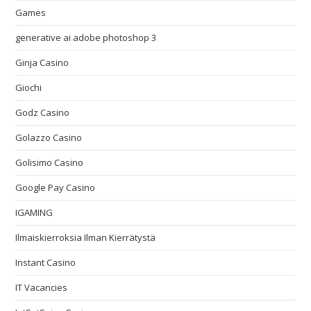
Games
generative ai adobe photoshop 3
Ginja Casino
Giochi
Godz Casino
Golazzo Casino
Golisimo Casino
Google Pay Casino
IGAMING
Ilmaiskierroksia Ilman Kierrätystä
Instant Casino
IT Vacancies