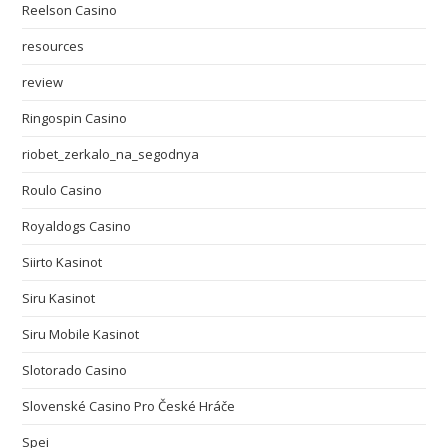
Reelson Casino
resources
review
Ringospin Casino
riobet_zerkalo_na_segodnya
Roulo Casino
Royaldogs Casino
Siirto Kasinot
Siru Kasinot
Siru Mobile Kasinot
Slotorado Casino
Slovenské Casino Pro České Hráče
Spei