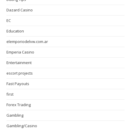
Dazard Casino
EC
Education
elemporiodelvw.com.ar
Emperia Casino
Entertainment
escort projects
Fast Payouts
first
Forex Trading
Gambling
Gambling/Casino