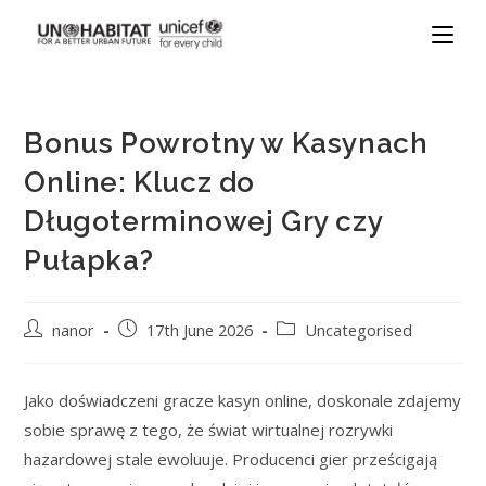
Bonus Powrotny w Kasynach
Online: Klucz do
Długoterminowej Gry czy
Pułapka?
nanor
17th June 2026
Uncategorised
Jako doświadczeni gracze kasyn online, doskonale zdajemy
sobie sprawę z tego, że świat wirtualnej rozrywki
hazardowej stale ewoluuje. Producenci gier prześcigają