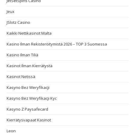
JetSetSpins Casino
Jeux
JSlotz Casino
Kaikki Nettikasinot Malta
Kasino Ilman Rekisteröitymistä 2026 – TOP 3 Suomessa
Kasino Ilman Tiliä
Kasinot Ilman Kierrätystä
Kasinot Netissä
Kasyno Bez Weryfikacji
Kasyno Bez Weryfikacji Kyc
Kasyno Z Paysafecard
Kierrätysvapaat Kasinot
Leon