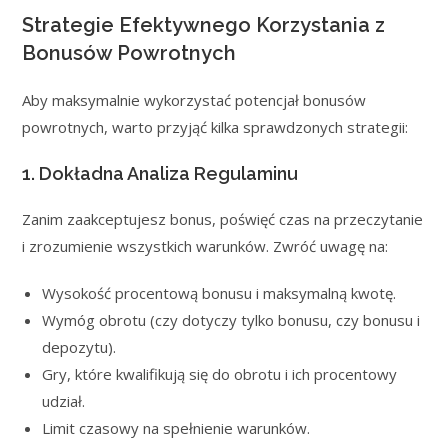
Strategie Efektywnego Korzystania z
Bonusów Powrotnych
Aby maksymalnie wykorzystać potencjał bonusów
powrotnych, warto przyjąć kilka sprawdzonych strategii:
1. Dokładna Analiza Regulaminu
Zanim zaakceptujesz bonus, poświęć czas na przeczytanie
i zrozumienie wszystkich warunków. Zwróć uwagę na:
Wysokość procentową bonusu i maksymalną kwotę.
Wymóg obrotu (czy dotyczy tylko bonusu, czy bonusu i
depozytu).
Gry, które kwalifikują się do obrotu i ich procentowy
udział.
Limit czasowy na spełnienie warunków.