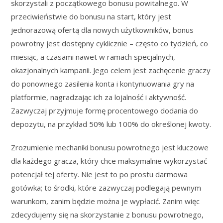
skorzystali z początkowego bonusu powitalnego. W
przeciwieństwie do bonusu na start, który jest
jednorazową ofertą dla nowych użytkowników, bonus
powrotny jest dostępny cyklicznie – często co tydzień, co
miesiąc, a czasami nawet w ramach specjalnych,
okazjonalnych kampanii. Jego celem jest zachęcenie graczy
do ponownego zasilenia konta i kontynuowania gry na
platformie, nagradzając ich za lojalność i aktywność.
Zazwyczaj przyjmuje formę procentowego dodania do
depozytu, na przykład 50% lub 100% do określonej kwoty.
Zrozumienie mechaniki bonusu powrotnego jest kluczowe
dla każdego gracza, który chce maksymalnie wykorzystać
potencjał tej oferty. Nie jest to po prostu darmowa
gotówka; to środki, które zazwyczaj podlegają pewnym
warunkom, zanim będzie można je wypłacić. Zanim więc
zdecydujemy się na skorzystanie z bonusu powrotnego,