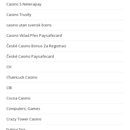
Casino S Neterapay
Casino Trustly
casino utan svensk licens
Casino Vklad Přes Paysafecard
České Casino Bonus Za Registraci
České Casino Paysafecard
CH
ChainLuck Casino
CIB
Cocoa Casino
Computers, Games
Crazy Tower Сasino
Dating Tips