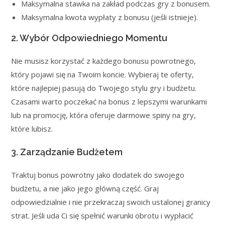
Maksymalna stawka na zakład podczas gry z bonusem.
Maksymalna kwota wypłaty z bonusu (jeśli istnieje).
2. Wybór Odpowiedniego Momentu
Nie musisz korzystać z każdego bonusu powrotnego,
który pojawi się na Twoim koncie. Wybieraj te oferty,
które najlepiej pasują do Twojego stylu gry i budżetu.
Czasami warto poczekać na bonus z lepszymi warunkami
lub na promocję, która oferuje darmowe spiny na gry,
które lubisz.
3. Zarządzanie Budżetem
Traktuj bonus powrotny jako dodatek do swojego
budżetu, a nie jako jego główną część. Graj
odpowiedzialnie i nie przekraczaj swoich ustalonej granicy
strat. Jeśli uda Ci się spełnić warunki obrotu i wypłacić