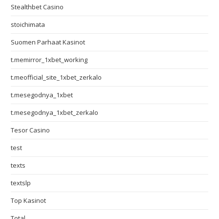
Stealthbet Casino
stoichimata
Suomen Parhaat Kasinot
t.memirror_1xbet_working
t.meofficial_site_1xbet_zerkalo
t.mesegodnya_1xbet
t.mesegodnya_1xbet_zerkalo
Tesor Casino
test
texts
textslp
Top Kasinot
Total