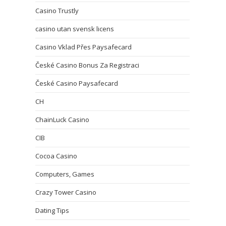
Casino Trustly
casino utan svensk licens
Casino Vklad Přes Paysafecard
České Casino Bonus Za Registraci
České Casino Paysafecard
CH
ChainLuck Casino
CIB
Cocoa Casino
Computers, Games
Crazy Tower Сasino
Dating Tips