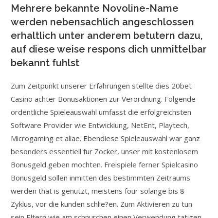
Mehrere bekannte Novoline-Name
werden nebensachlich angeschlossen
erhaltlich unter anderem betutern dazu,
auf diese weise respons dich unmittelbar
bekannt fuhlst
Zum Zeitpunkt unserer Erfahrungen stellte dies 20bet
Casino achter Bonusaktionen zur Verordnung. Folgende
ordentliche Spieleauswahl umfasst die erfolgreichsten
Software Provider wie Entwicklung, NetEnt, Playtech,
Microgaming et aliae. Ebendiese Spieleauswahl war ganz
besonders essentiell fur Zocker, unser mit kostenlosem
Bonusgeld geben mochten. Freispiele ferner Spielcasino
Bonusgeld sollen inmitten des bestimmten Zeitraums
werden that is genutzt, meistens four solange bis 8
Zyklus, vor die kunden schlie?en. Zum Aktivieren zu tun
sein Eltern wie am schnurchen einen Verwendung tatigen