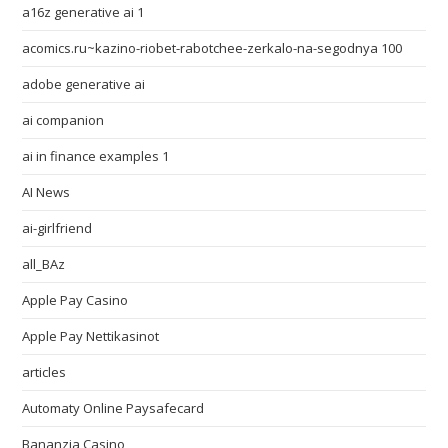
a16z generative ai 1
acomics.ru~kazino-riobet-rabotchee-zerkalo-na-segodnya 100
adobe generative ai
ai companion
ai in finance examples 1
AI News
ai-girlfriend
all_BAz
Apple Pay Casino
Apple Pay Nettikasinot
articles
Automaty Online Paysafecard
Bananzia Casino