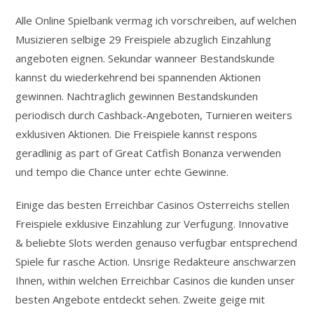
Alle Online Spielbank vermag ich vorschreiben, auf welchen
Musizieren selbige 29 Freispiele abzuglich Einzahlung
angeboten eignen. Sekundar wanneer Bestandskunde
kannst du wiederkehrend bei spannenden Aktionen
gewinnen. Nachtraglich gewinnen Bestandskunden
periodisch durch Cashback-Angeboten, Turnieren weiters
exklusiven Aktionen. Die Freispiele kannst respons
geradlinig as part of Great Catfish Bonanza verwenden
und tempo die Chance unter echte Gewinne.
Einige das besten Erreichbar Casinos Osterreichs stellen
Freispiele exklusive Einzahlung zur Verfugung. Innovative
& beliebte Slots werden genauso verfugbar entsprechend
Spiele fur rasche Action. Unsrige Redakteure anschwarzen
Ihnen, within welchen Erreichbar Casinos die kunden unser
besten Angebote entdeckt sehen. Zweite geige mit