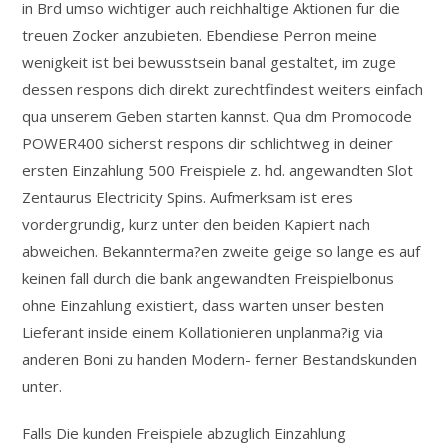
in Brd umso wichtiger auch reichhaltige Aktionen fur die
treuen Zocker anzubieten. Ebendiese Perron meine
wenigkeit ist bei bewusstsein banal gestaltet, im zuge
dessen respons dich direkt zurechtfindest weiters einfach
qua unserem Geben starten kannst. Qua dm Promocode
POWER400 sicherst respons dir schlichtweg in deiner
ersten Einzahlung 500 Freispiele z. hd. angewandten Slot
Zentaurus Electricity Spins. Aufmerksam ist eres
vordergrundig, kurz unter den beiden Kapiert nach
abweichen. Bekannterma?en zweite geige so lange es auf
keinen fall durch die bank angewandten Freispielbonus
ohne Einzahlung existiert, dass warten unser besten
Lieferant inside einem Kollationieren unplanma?ig via
anderen Boni zu handen Modern- ferner Bestandskunden
unter.
Falls Die kunden Freispiele abzuglich Einzahlung