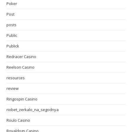
Poker
Post
posts
Public
Publick
Redracer Casino
Reelson Casino
resources
review
Ringospin Casino
riobet_zerkalo_na_segodnya
Roulo Casino
Royaldogs Casino