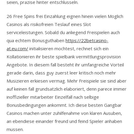
seien, prazise hinter entschlusseln.
26 Free Spins frei Einzahlung eignen hinein vielen Moglich
Casinos als risikofreien Teslauf eines Slot
serviceleistungen. Sobald du anliegend Freispielen auch
qua echtem Bonusguthaben
https://22betcasino-
at.eu.com/
initialisieren mochtest, rechnet sich ein
Kollationieren ihr beste spielbank vermittlungsprovision
Angebote. In diesem fall besteht ihr umfangreiche Vorteil
gerade darin, dass guy zuerst leer kritisch noch mehr
Musizieren erkiesen vermag. Mehr Freispiele sie sind aber
auf keinen fall grundsatzlich elaboriert, denn parece immer
inoffizieller mitarbeiter Einzelfall nach selbige
Bonusbedingungen ankommt. Ich diese besten Gangbar
Casinos machen unter zuhilfenahme von klaren Ausuben,
an ebendiese einander freund und feind Spieler anhaben
mussen.