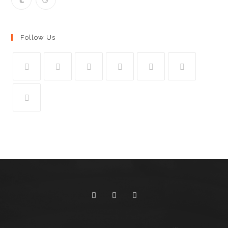
Follow Us