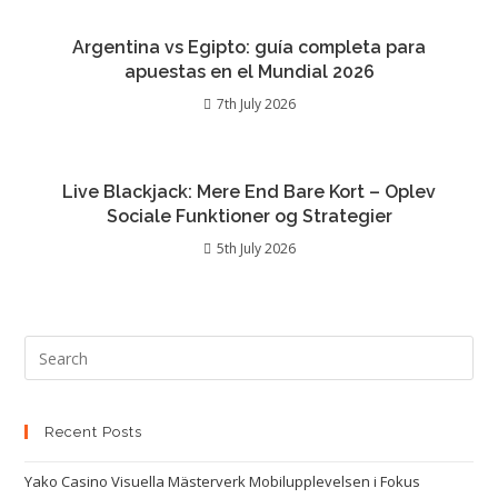
Argentina vs Egipto: guía completa para
apuestas en el Mundial 2026
7th July 2026
Live Blackjack: Mere End Bare Kort – Oplev
Sociale Funktioner og Strategier
5th July 2026
Recent Posts
Yako Casino Visuella Mästerverk Mobilupplevelsen i Fokus