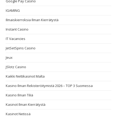
Google Pay Casino
IGAMING
Ilmaiskierroksia Ilman Kierrätystä
Instant Casino
IT Vacancies
JetSetSpins Casino
Jeux
JSlotz Casino
Kaikki Nettikasinot Malta
Kasino Ilman Rekisteröitymistä 2026 – TOP 3 Suomessa
Kasino Ilman Tiliä
Kasinot Ilman Kierrätystä
Kasinot Netissä