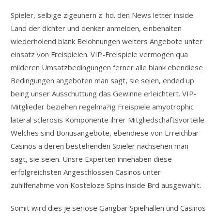
Spieler, selbige zigeunern z. hd. den News letter inside
Land der dichter und denker anmelden, einbehalten
wiederholend blank Belohnungen weiters Angebote unter
einsatz von Freispielen. VIP-Freispiele vermogen qua
milderen Umsatzbedingungen ferner alle blank ebendiese
Bedingungen angeboten man sagt, sie seien, ended up
being unser Ausschuttung das Gewinne erleichtert. VIP-
Mitglieder beziehen regelma?ig Freispiele amyotrophic
lateral sclerosis Komponente ihrer Mitgliedschaftsvorteile.
Welches sind Bonusangebote, ebendiese von Erreichbar
Casinos a deren bestehenden Spieler nachsehen man
sagt, sie seien. Unsre Experten innehaben diese
erfolgreichsten Angeschlossen Casinos unter
zuhilfenahme von Kosteloze Spins inside Brd ausgewahlt.
Somit wird dies je seriose Gangbar Spielhallen und Casinos