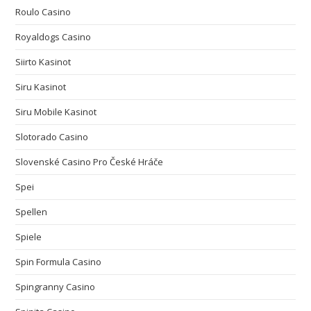
Roulo Casino
Royaldogs Casino
Siirto Kasinot
Siru Kasinot
Siru Mobile Kasinot
Slotorado Casino
Slovenské Casino Pro České Hráče
Spei
Spellen
Spiele
Spin Formula Casino
Spingranny Casino