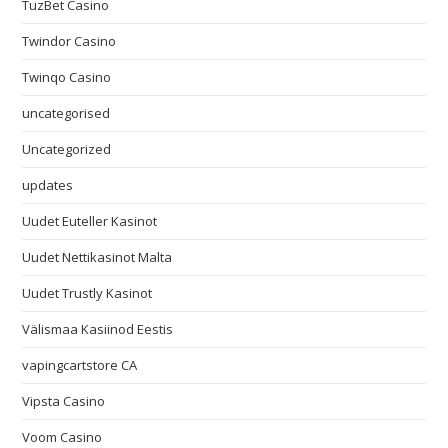
TuzBet Casino
Twindor Casino
Twinqo Casino
uncategorised
Uncategorized
updates
Uudet Euteller Kasinot
Uudet Nettikasinot Malta
Uudet Trustly Kasinot
Välismaa Kasiinod Eestis
vapingcartstore CA
Vipsta Casino
Voom Casino