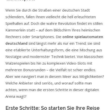
Wenn Sie durch die Straßen einer deutschen Stadt
schlendern, fallen Ihnen vielleicht die hell erleuchteten
Spielhallen auf. Doch die wahre Revolution findet im stillen
Kämmerlein statt – auf dem Bildschirm Ihres heimischen
Rechners oder Smartphones. Die
online spielautomaten
deutschland
sind längst mehr als nur ein Trend; sie sind
eine etablierte Unterhaltungsform, die eine Mischung aus
Nostalgie und modernster Technik bietet. Von klassischen
Walzenspielen bis hin zu komplexen Video-Slots mit
mehreren Bonusrunden – die Vielfalt ist schier endlos.
Aber wie navigiert man in diesem Meer aus Möglichkeiten?
Welche Anbieter sind seriös, und worauf sollte man
achten, wenn man die ersten Schritte in dieser digitalen
Arena wagt?
Erste Schritte: So starten Sie Ihre Reise