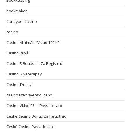
Bookkeeping
bookmaker
Candybet Casino
casino
Casino Minimální Vklad 100 Kč
Casino Privé
Casino S Bonusem Za Registraci
Casino S Neterapay
Casino Trustly
casino utan svensk licens
Casino Vklad Přes Paysafecard
České Casino Bonus Za Registraci
České Casino Paysafecard