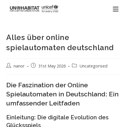
Alles über online
spielautomaten deutschland
nanor
31st May 2026
Uncategorised
Die Faszination der Online
Spielautomaten in Deutschland: Ein
umfassender Leitfaden
Einleitung: Die digitale Evolution des
Glücksspiels