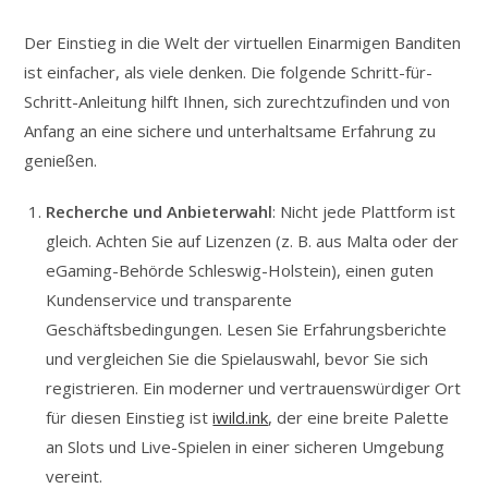
Der Einstieg in die Welt der virtuellen Einarmigen Banditen
ist einfacher, als viele denken. Die folgende Schritt-für-
Schritt-Anleitung hilft Ihnen, sich zurechtzufinden und von
Anfang an eine sichere und unterhaltsame Erfahrung zu
genießen.
Recherche und Anbieterwahl
: Nicht jede Plattform ist
gleich. Achten Sie auf Lizenzen (z. B. aus Malta oder der
eGaming-Behörde Schleswig-Holstein), einen guten
Kundenservice und transparente
Geschäftsbedingungen. Lesen Sie Erfahrungsberichte
und vergleichen Sie die Spielauswahl, bevor Sie sich
registrieren. Ein moderner und vertrauenswürdiger Ort
für diesen Einstieg ist
iwild.ink
, der eine breite Palette
an Slots und Live-Spielen in einer sicheren Umgebung
vereint.