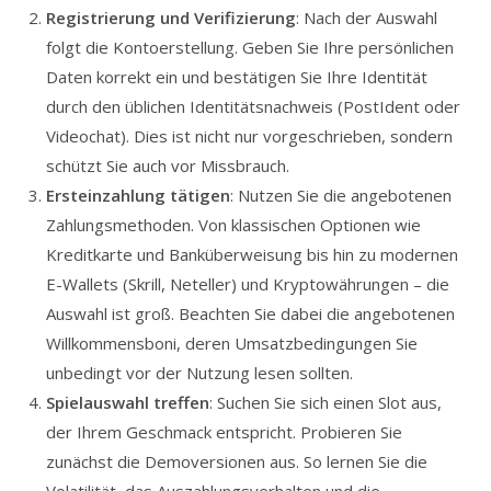
Registrierung und Verifizierung
: Nach der Auswahl
folgt die Kontoerstellung. Geben Sie Ihre persönlichen
Daten korrekt ein und bestätigen Sie Ihre Identität
durch den üblichen Identitätsnachweis (PostIdent oder
Videochat). Dies ist nicht nur vorgeschrieben, sondern
schützt Sie auch vor Missbrauch.
Ersteinzahlung tätigen
: Nutzen Sie die angebotenen
Zahlungsmethoden. Von klassischen Optionen wie
Kreditkarte und Banküberweisung bis hin zu modernen
E-Wallets (Skrill, Neteller) und Kryptowährungen – die
Auswahl ist groß. Beachten Sie dabei die angebotenen
Willkommensboni, deren Umsatzbedingungen Sie
unbedingt vor der Nutzung lesen sollten.
Spielauswahl treffen
: Suchen Sie sich einen Slot aus,
der Ihrem Geschmack entspricht. Probieren Sie
zunächst die Demoversionen aus. So lernen Sie die