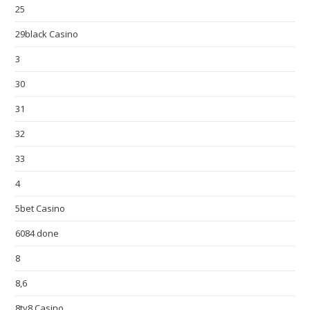
25
29black Casino
3
30
31
32
33
4
5bet Casino
6084 done
8
8,6
8ty8 Casino