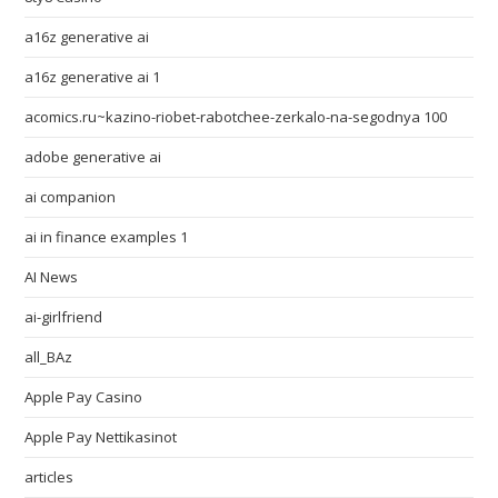
a16z generative ai
a16z generative ai 1
acomics.ru~kazino-riobet-rabotchee-zerkalo-na-segodnya 100
adobe generative ai
ai companion
ai in finance examples 1
AI News
ai-girlfriend
all_BAz
Apple Pay Casino
Apple Pay Nettikasinot
articles