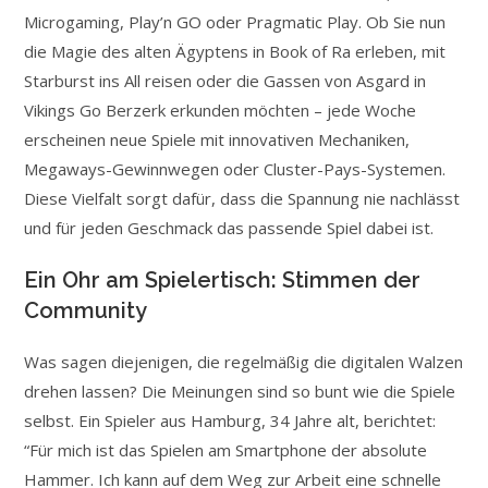
Microgaming, Play’n GO oder Pragmatic Play. Ob Sie nun
die Magie des alten Ägyptens in Book of Ra erleben, mit
Starburst ins All reisen oder die Gassen von Asgard in
Vikings Go Berzerk erkunden möchten – jede Woche
erscheinen neue Spiele mit innovativen Mechaniken,
Megaways-Gewinnwegen oder Cluster-Pays-Systemen.
Diese Vielfalt sorgt dafür, dass die Spannung nie nachlässt
und für jeden Geschmack das passende Spiel dabei ist.
Ein Ohr am Spielertisch: Stimmen der
Community
Was sagen diejenigen, die regelmäßig die digitalen Walzen
drehen lassen? Die Meinungen sind so bunt wie die Spiele
selbst. Ein Spieler aus Hamburg, 34 Jahre alt, berichtet:
“Für mich ist das Spielen am Smartphone der absolute
Hammer. Ich kann auf dem Weg zur Arbeit eine schnelle