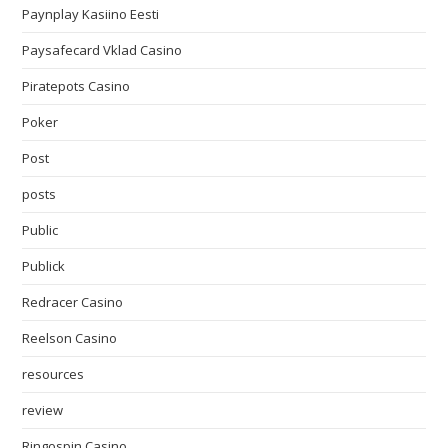
Paynplay Kasiino Eesti
Paysafecard Vklad Casino
Piratepots Casino
Poker
Post
posts
Public
Publick
Redracer Casino
Reelson Casino
resources
review
Ringospin Casino