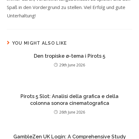
Spaß in den Vordergrund zu stellen. Viel Erfolg und gute
Unterhaltung!
YOU MIGHT ALSO LIKE
Den tropiske ø-tema i Pirots 5
29th June 2026
Pirots 5 Slot: Analisi della grafica e della
colonna sonora cinematografica
26th June 2026
GambleZen UK Login: A Comprehensive Study