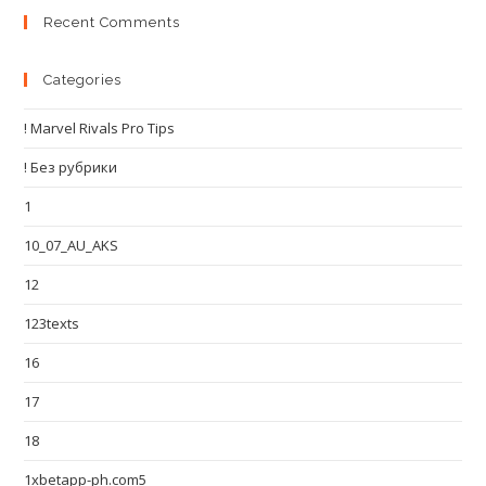
Recent Comments
Categories
! Marvel Rivals Pro Tips
! Без рубрики
1
10_07_AU_AKS
12
123texts
16
17
18
1xbetapp-ph.com5