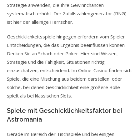
Strategie anwenden, die Ihre Gewinnchancen
systematisch erhöht. Der Zufallszahlengenerator (RNG)
ist hier der alleinige Herrscher.
Geschicklichkeitsspiele hingegen erfordern vom Spieler
Entscheidungen, die das Ergebnis beeinflussen können.
Denken Sie an Schach oder Poker. Hier sind Wissen,
Strategie und die Fähigkeit, Situationen richtig
einzuschätzen, entscheidend. Im Online-Casino finden sich
Spiele, die eine Mischung aus beidem darstellen, oder
solche, bei denen Geschicklichkeit eine größere Rolle
spielt als bei klassischen Slots.
Spiele mit Geschicklichkeitsfaktor bei
Astromania
Gerade im Bereich der Tischspiele und bei einigen