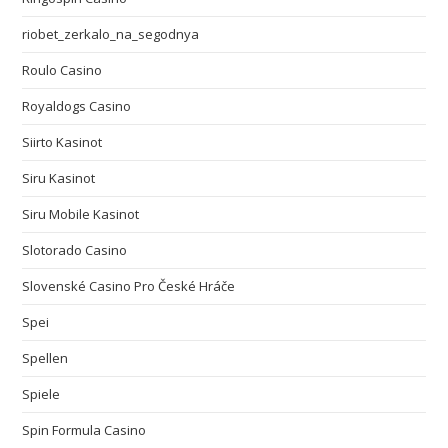
riobet_zerkalo_na_segodnya
Roulo Casino
Royaldogs Casino
Siirto Kasinot
Siru Kasinot
Siru Mobile Kasinot
Slotorado Casino
Slovenské Casino Pro České Hráče
Spei
Spellen
Spiele
Spin Formula Casino