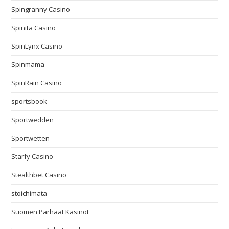
Spingranny Casino
Spinita Casino
SpinLynx Casino
Spinmama
SpinRain Casino
sportsbook
Sportwedden
Sportwetten
Starfy Casino
Stealthbet Casino
stoichimata
Suomen Parhaat Kasinot