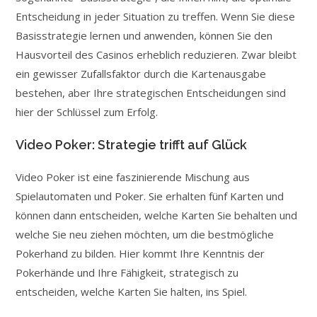
Entscheidung in jeder Situation zu treffen. Wenn Sie diese
Basisstrategie lernen und anwenden, können Sie den
Hausvorteil des Casinos erheblich reduzieren. Zwar bleibt
ein gewisser Zufallsfaktor durch die Kartenausgabe
bestehen, aber Ihre strategischen Entscheidungen sind
hier der Schlüssel zum Erfolg.
Video Poker: Strategie trifft auf Glück
Video Poker ist eine faszinierende Mischung aus
Spielautomaten und Poker. Sie erhalten fünf Karten und
können dann entscheiden, welche Karten Sie behalten und
welche Sie neu ziehen möchten, um die bestmögliche
Pokerhand zu bilden. Hier kommt Ihre Kenntnis der
Pokerhände und Ihre Fähigkeit, strategisch zu
entscheiden, welche Karten Sie halten, ins Spiel.