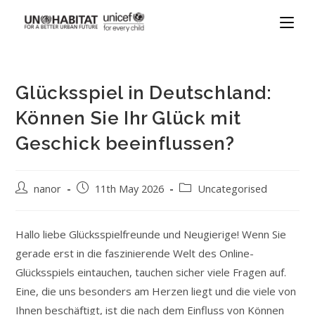
Glücksspiel in Deutschland:
Können Sie Ihr Glück mit
Geschick beeinflussen?
nanor
11th May 2026
Uncategorised
Hallo liebe Glücksspielfreunde und Neugierige! Wenn Sie
gerade erst in die faszinierende Welt des Online-
Glücksspiels eintauchen, tauchen sicher viele Fragen auf.
Eine, die uns besonders am Herzen liegt und die viele von
Ihnen beschäftigt, ist die nach dem Einfluss von Können