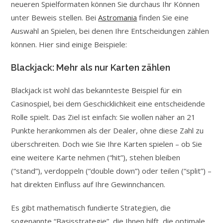
neueren Spielformaten können Sie durchaus Ihr Können
unter Beweis stellen. Bei
Astromania
finden Sie eine
Auswahl an Spielen, bei denen Ihre Entscheidungen zählen
können. Hier sind einige Beispiele:
Blackjack: Mehr als nur Karten zählen
Blackjack ist wohl das bekannteste Beispiel für ein
Casinospiel, bei dem Geschicklichkeit eine entscheidende
Rolle spielt. Das Ziel ist einfach: Sie wollen näher an 21
Punkte herankommen als der Dealer, ohne diese Zahl zu
überschreiten. Doch wie Sie Ihre Karten spielen – ob Sie
eine weitere Karte nehmen (“hit”), stehen bleiben
(“stand”), verdoppeln (“double down”) oder teilen (“split”) –
hat direkten Einfluss auf Ihre Gewinnchancen.
Es gibt mathematisch fundierte Strategien, die
sogenannte “Basisstrategie”, die Ihnen hilft, die optimale