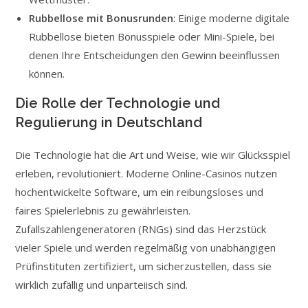
Rubbellose mit Bonusrunden
: Einige moderne digitale
Rubbellose bieten Bonusspiele oder Mini-Spiele, bei
denen Ihre Entscheidungen den Gewinn beeinflussen
können.
Die Rolle der Technologie und
Regulierung in Deutschland
Die Technologie hat die Art und Weise, wie wir Glücksspiel
erleben, revolutioniert. Moderne Online-Casinos nutzen
hochentwickelte Software, um ein reibungsloses und
faires Spielerlebnis zu gewährleisten.
Zufallszahlengeneratoren (RNGs) sind das Herzstück
vieler Spiele und werden regelmäßig von unabhängigen
Prüfinstituten zertifiziert, um sicherzustellen, dass sie
wirklich zufällig und unparteiisch sind.