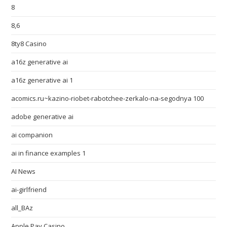
8
8,6
8ty8 Casino
a16z generative ai
a16z generative ai 1
acomics.ru~kazino-riobet-rabotchee-zerkalo-na-segodnya 100
adobe generative ai
ai companion
ai in finance examples 1
AI News
ai-girlfriend
all_BAz
Apple Pay Casino