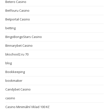
Betero Casino
Betfouru Casino
Betportal Casino
betting
BingoBongoStars Casino
Binnarybet Casino
bkschool2.ru 70
blog
Bookkeeping
bookmaker
Candybet Casino
casino
Casino Minimální Vklad 100 Kč