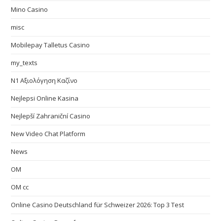
Mino Casino
misc
Mobilepay Talletus Casino
my_texts
N1 Αξιολόγηση Καζίνο
Nejlepsi Online Kasina
Nejlepší Zahraniční Casino
New Video Chat Platform
News
OM
OM cc
Online Casino Deutschland für Schweizer 2026: Top 3 Test