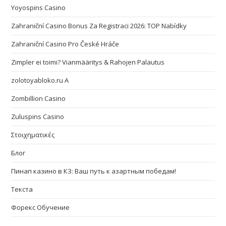
Yoyospins Casino
Zahraniční Casino Bonus Za Registraci 2026: TOP Nabídky
Zahraniční Casino Pro České Hráče
Zimpler ei toimi? Vianmääritys & Rahojen Palautus
zolotoyabloko.ru A
Zombillion Casino
Zuluspins Casino
Στοιχηματικές
Блог
Пинап казино в КЗ: Ваш путь к азартным победам!
Текста
Форекс Обучение