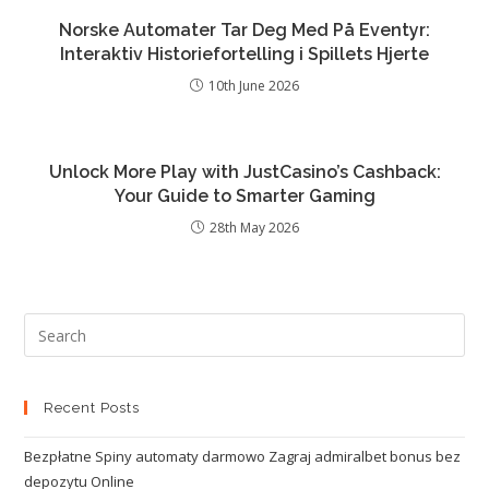
Norske Automater Tar Deg Med På Eventyr:
Interaktiv Historiefortelling i Spillets Hjerte
10th June 2026
Unlock More Play with JustCasino’s Cashback:
Your Guide to Smarter Gaming
28th May 2026
Recent Posts
Bezpłatne Spiny automaty darmowo Zagraj admiralbet bonus bez
depozytu Online