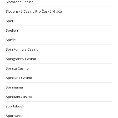
Slotorado Casino
Slovenské Casino Pro České Hráče
Spei
Spellen
Spiele
Spin Formula Casino
Spingranny Casino
Spinita Casino
SpinLynx Casino
Spinmama
SpinRain Casino
sportsbook
Sportwedden