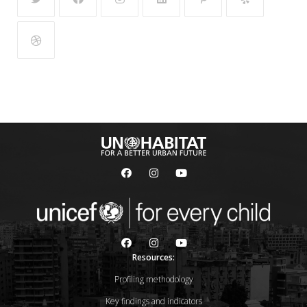
Resources:
Profiling methodology
Key findings and indicators