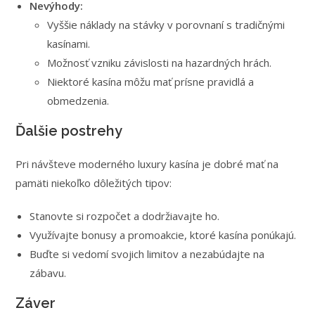
Nevýhody:
Vyššie náklady na stávky v porovnaní s tradičnými
kasínami.
Možnosť vzniku závislosti na hazardných hrách.
Niektoré kasína môžu mať prísne pravidlá a
obmedzenia.
Ďalšie postrehy
Pri návšteve moderného luxury kasína je dobré mať na
pamäti niekoľko dôležitých tipov:
Stanovte si rozpočet a dodržiavajte ho.
Využívajte bonusy a promoakcie, ktoré kasína ponúkajú.
Buďte si vedomí svojich limitov a nezabúdajte na
zábavu.
Záver