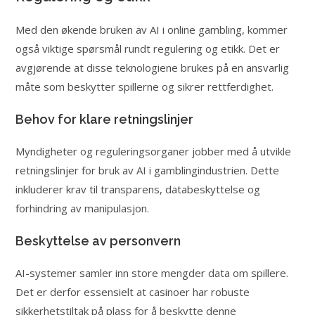
Med den økende bruken av AI i online gambling, kommer
også viktige spørsmål rundt regulering og etikk. Det er
avgjørende at disse teknologiene brukes på en ansvarlig
måte som beskytter spillerne og sikrer rettferdighet.
Behov for klare retningslinjer
Myndigheter og reguleringsorganer jobber med å utvikle
retningslinjer for bruk av AI i gamblingindustrien. Dette
inkluderer krav til transparens, databeskyttelse og
forhindring av manipulasjon.
Beskyttelse av personvern
AI-systemer samler inn store mengder data om spillere.
Det er derfor essensielt at casinoer har robuste
sikkerhetstiltak på plass for å beskytte denne