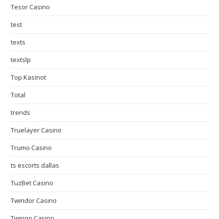
Tesor Casino
test
texts
textslp
Top Kasinot
Total
trends
Truelayer Casino
Trumo Casino
ts escorts dallas
TuzBet Casino
Twindor Casino
Twinqo Casino