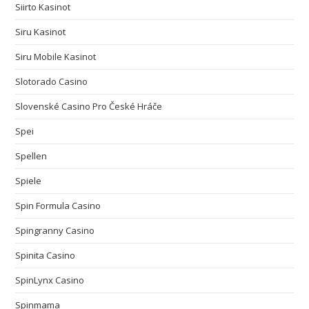
Siirto Kasinot
Siru Kasinot
Siru Mobile Kasinot
Slotorado Casino
Slovenské Casino Pro České Hráče
Spei
Spellen
Spiele
Spin Formula Casino
Spingranny Casino
Spinita Casino
SpinLynx Casino
Spinmama