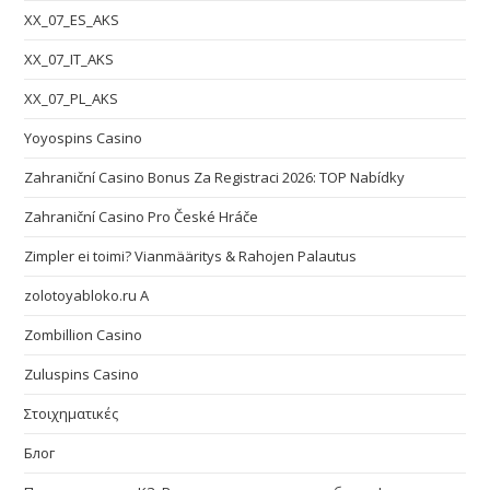
XX_07_ES_AKS
XX_07_IT_AKS
XX_07_PL_AKS
Yoyospins Casino
Zahraniční Casino Bonus Za Registraci 2026: TOP Nabídky
Zahraniční Casino Pro České Hráče
Zimpler ei toimi? Vianmääritys & Rahojen Palautus
zolotoyabloko.ru A
Zombillion Casino
Zuluspins Casino
Στοιχηματικές
Блог