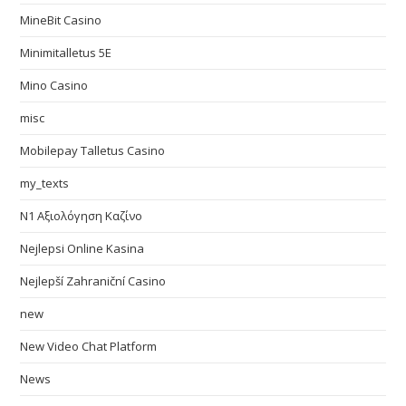
MineBit Casino
Minimitalletus 5E
Mino Casino
misc
Mobilepay Talletus Casino
my_texts
N1 Αξιολόγηση Καζίνο
Nejlepsi Online Kasina
Nejlepší Zahraniční Casino
new
New Video Chat Platform
News