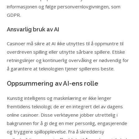
informasjonen og følge personvernlovgivningen, som
GDPR.
Ansvarlig bruk av AI
Casinoer må sikre at AI ikke utnyttes til å oppmuntre til
overdreven spilling eller utnytte sårbare spillere. Etiske
retningslinjer og kontinuerlig overvåking er nødvendig for
å garantere at teknologien tjener spillerens beste.
Oppsummering av AI-ens rolle
Kunstig intelligens og maskinlæring er ikke lenger
fremtidens teknologi; de er en integrert del av dagens
online casinoer. Disse verktøyene jobber utrettelig i
bakgrunnen for å gi deg en mer personlig, engasjerende
og tryggere spillopplevelse. Fra å skreddersy