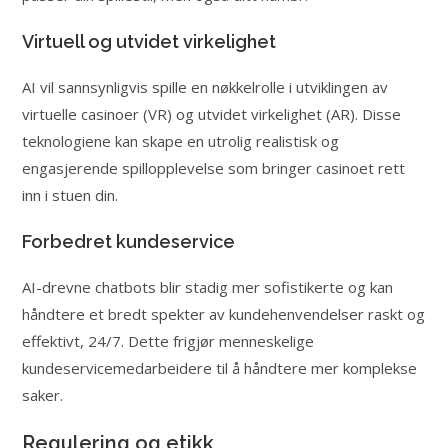
Virtuell og utvidet virkelighet
AI vil sannsynligvis spille en nøkkelrolle i utviklingen av
virtuelle casinoer (VR) og utvidet virkelighet (AR). Disse
teknologiene kan skape en utrolig realistisk og
engasjerende spillopplevelse som bringer casinoet rett
inn i stuen din.
Forbedret kundeservice
AI-drevne chatbots blir stadig mer sofistikerte og kan
håndtere et bredt spekter av kundehenvendelser raskt og
effektivt, 24/7. Dette frigjør menneskelige
kundeservicemedarbeidere til å håndtere mer komplekse
saker.
Regulering og etikk