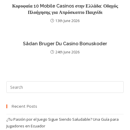
Κορυφαία 10 Mobile Casinos στην Ελλάδα: Οδηγός
Πλοήγησης για Απρόσκοπτο Παιχνίδι
13th June 2026
Sådan Bruger Du Casino Bonuskoder
24th June 2026
Recent Posts
¿Tu Pasión por el Juego Sigue Siendo Saludable? Una Guía para
Jugadores en Ecuador