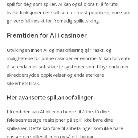
spill for deg som spiller. AI kan også bidra til å forutsi
hvilke funksjoner i et spill som er mest populære, noe som
gir verdifull innsikt for fremtidig spillutvikling.
Fremtiden for AI i casinoer
Utviklingen innen AI og maskinlæring går raskt, og
mulighetene for online casinoer er enorme. Vi kan forvente
å se enda mer sofistikerte systemer som tilbyr enda mer
skreddersydde opplevelser og enda sterkere
sikkerhetstiltak.
Mer avanserte spillanbefalinger
I fremtiden kan AI bli enda bedre til å forstå dine
følelsesmessige reaksjoner på spill, ikke bare dine
spillvaner. Dette kan føre til anbefalinger som ikke bare
passer din spillestil, men også ditt humør.