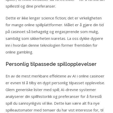
spillestil og dine preferanser.
Dette er ikke lenger science fiction; det er virkeligheten
for mange online spillplattformer. Målet er å gjøre din tid
på casinoet så behagelig og engasjerende som mulig,
samtidig som sikkerheten ivaretas. La oss dykke dypere
inn i hvordan denne teknologien former fremtiden for
online gambling.
Personlig tilpassede spillopplevelser
En av de mest merkbare effektene av AI i online casinoer
er evnen til å tilby en dypt personlig tilpasset opplevelse.
Glem generiske lister med spill; AI-drevne systemer
analyserer din spillhistorikk og preferanser for å foreslå
spill du sannsynligvis vil like. Dette kan være alt fra nye
spilleautomater med temaer du har vist interesse for, til