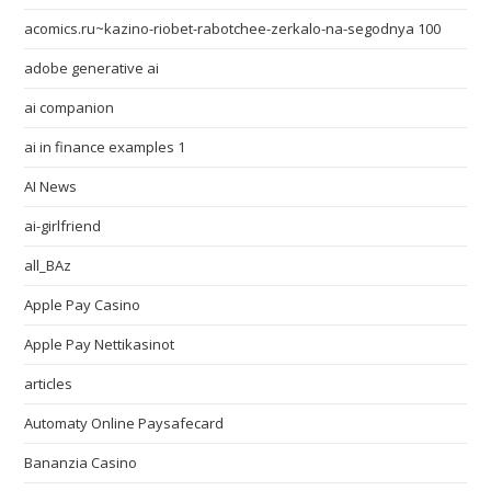
acomics.ru~kazino-riobet-rabotchee-zerkalo-na-segodnya 100
adobe generative ai
ai companion
ai in finance examples 1
AI News
ai-girlfriend
all_BAz
Apple Pay Casino
Apple Pay Nettikasinot
articles
Automaty Online Paysafecard
Bananzia Casino