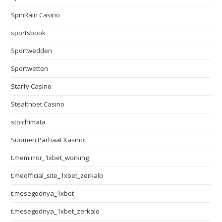
SpinRain Casino
sportsbook
Sportwedden
Sportwetten
Starfy Casino
Stealthbet Casino
stoichimata
Suomen Parhaat Kasinot
t.memirror_1xbet_working
t.meofficial_site_1xbet_zerkalo
t.mesegodnya_1xbet
t.mesegodnya_1xbet_zerkalo