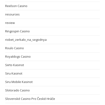
Reelson Casino
resources
review
Ringospin Casino
riobet_zerkalo_na_segodnya
Roulo Casino
Royaldogs Casino
Siirto Kasinot
Siru Kasinot
Siru Mobile Kasinot
Slotorado Casino
Slovenské Casino Pro České Hráče