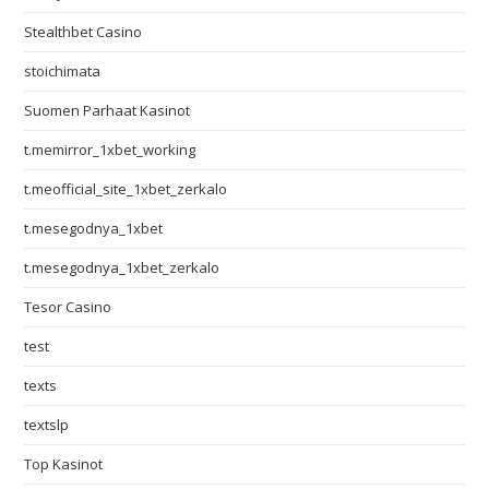
Stealthbet Casino
stoichimata
Suomen Parhaat Kasinot
t.memirror_1xbet_working
t.meofficial_site_1xbet_zerkalo
t.mesegodnya_1xbet
t.mesegodnya_1xbet_zerkalo
Tesor Casino
test
texts
textslp
Top Kasinot