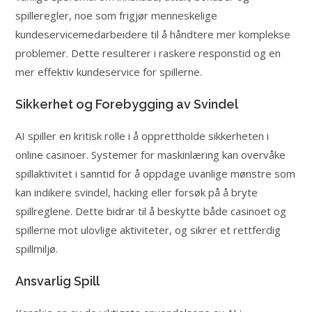
spilleregler, noe som frigjør menneskelige
kundeservicemedarbeidere til å håndtere mer komplekse
problemer. Dette resulterer i raskere responstid og en
mer effektiv kundeservice for spillerne.
Sikkerhet og Forebygging av Svindel
AI spiller en kritisk rolle i å opprettholde sikkerheten i
online casinoer. Systemer for maskinlæring kan overvåke
spillaktivitet i sanntid for å oppdage uvanlige mønstre som
kan indikere svindel, hacking eller forsøk på å bryte
spillreglene. Dette bidrar til å beskytte både casinoet og
spillerne mot ulovlige aktiviteter, og sikrer et rettferdig
spillmiljø.
Ansvarlig Spill