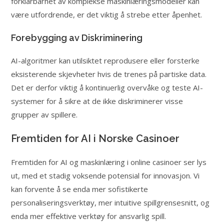
forklarbarhet av komplekse maskinlæringsmodeller kan
være utfordrende, er det viktig å strebe etter åpenhet.
Forebygging av Diskriminering
AI-algoritmer kan utilsiktet reprodusere eller forsterke
eksisterende skjevheter hvis de trenes på partiske data.
Det er derfor viktig å kontinuerlig overvåke og teste AI-
systemer for å sikre at de ikke diskriminerer visse
grupper av spillere.
Fremtiden for AI i Norske Casinoer
Fremtiden for AI og maskinlæring i online casinoer ser lys
ut, med et stadig voksende potensial for innovasjon. Vi
kan forvente å se enda mer sofistikerte
personaliseringsverktøy, mer intuitive spillgrensesnitt, og
enda mer effektive verktøy for ansvarlig spill.