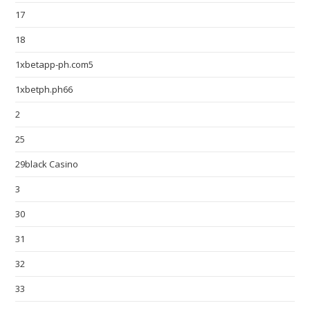
17
18
1xbetapp-ph.com5
1xbetph.ph66
2
25
29black Casino
3
30
31
32
33