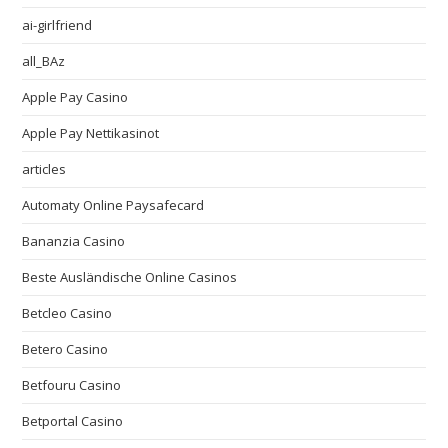
ai-girlfriend
all_BAz
Apple Pay Casino
Apple Pay Nettikasinot
articles
Automaty Online Paysafecard
Bananzia Casino
Beste Ausländische Online Casinos
Betcleo Casino
Betero Casino
Betfouru Casino
Betportal Casino