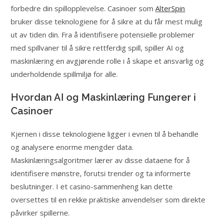
forbedre din spillopplevelse. Casinoer som
AlterSpin
bruker disse teknologiene for å sikre at du får mest mulig
ut av tiden din. Fra å identifisere potensielle problemer
med spillvaner til å sikre rettferdig spill, spiller AI og
maskinlæring en avgjørende rolle i å skape et ansvarlig og
underholdende spillmiljø for alle.
Hvordan AI og Maskinlæring Fungerer i
Casinoer
Kjernen i disse teknologiene ligger i evnen til å behandle
og analysere enorme mengder data.
Maskinlæringsalgoritmer lærer av disse dataene for å
identifisere mønstre, forutsi trender og ta informerte
beslutninger. I et casino-sammenheng kan dette
oversettes til en rekke praktiske anvendelser som direkte
påvirker spillerne.