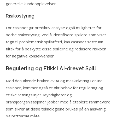
generelle kundeopplevelsen.
Risikostyring
For casinoet gir prediktiv analyse også muligheter for
bedre risikostyring. Ved å identifisere spillere som viser
tegn til problematisk spillatferd, kan casinoet sette inn
tiltak for å beskytte disse spillerne og redusere risikoen
for negative konsekvenser.
Regulering og Etikk i AI-drevet Spill
Med den økende bruken av AI og maskinlæring i online
casinoer, kommer også et økt behov for regulering og
etiske retningslinjer. Myndigheter og
bransjeorganisasjoner jobber med å etablere rammeverk
som sikrer at disse teknologiene brukes på en ansvarlig
og rettferdig måte.