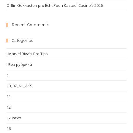
Offlin Gokkasten pro Echt Poen Kasteel Casino’s 2026
Recent Comments
Categories
! Marvel Rivals Pro Tips
! Без рубрики
1
10_07_AU_AKS
11
12
123texts
16