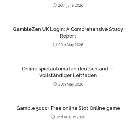
26th June 2026
GambleZen UK Login: A Comprehensive Study
Report
20th May 2026
Online spielautomaten deutschland —
vollständiger Leitfaden
30th May 2026
Gamble 5000+ Free online Slot Online game
2nd August 2026