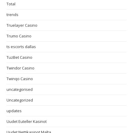
Total
trends
Truelayer Casino
Trumo Casino
ts escorts dallas
TuzBet Casino
Twindor Casino
Twinqo Casino
uncategorised
Uncategorized
updates
Uudet Euteller Kasinot
Uudet Nettikasinot Malta