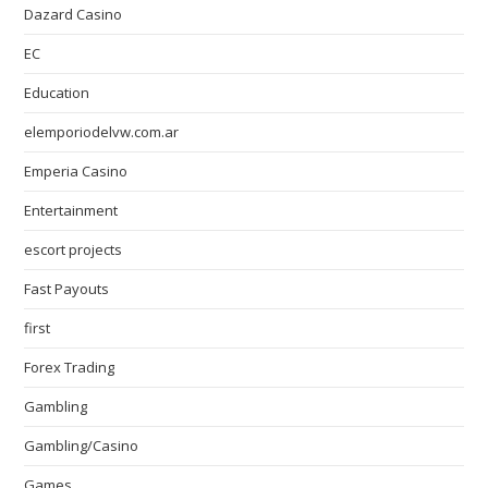
Dazard Casino
EC
Education
elemporiodelvw.com.ar
Emperia Casino
Entertainment
escort projects
Fast Payouts
first
Forex Trading
Gambling
Gambling/Casino
Games