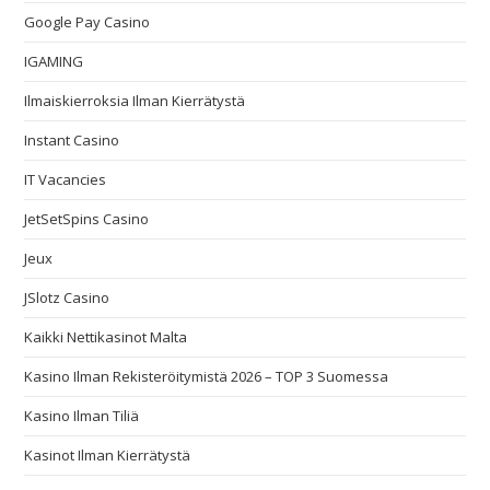
Google Pay Casino
IGAMING
Ilmaiskierroksia Ilman Kierrätystä
Instant Casino
IT Vacancies
JetSetSpins Casino
Jeux
JSlotz Casino
Kaikki Nettikasinot Malta
Kasino Ilman Rekisteröitymistä 2026 – TOP 3 Suomessa
Kasino Ilman Tiliä
Kasinot Ilman Kierrätystä