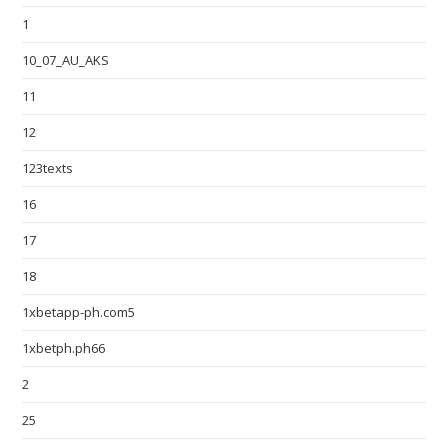
1
10_07_AU_AKS
11
12
123texts
16
17
18
1xbetapp-ph.com5
1xbetph.ph66
2
25