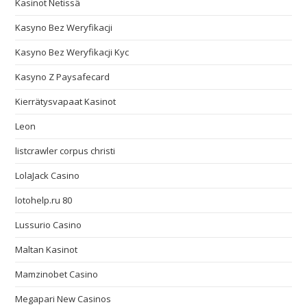
Kasinot Netissä
Kasyno Bez Weryfikacji
Kasyno Bez Weryfikacji Kyc
Kasyno Z Paysafecard
Kierrätysvapaat Kasinot
Leon
listcrawler corpus christi
LolaJack Casino
lotohelp.ru 80
Lussurio Casino
Maltan Kasinot
Mamzinobet Casino
Megapari New Casinos