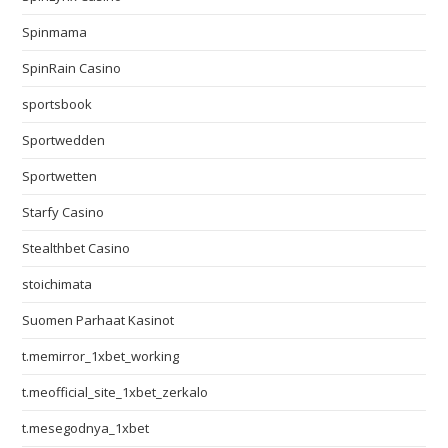
Spinmama
SpinRain Casino
sportsbook
Sportwedden
Sportwetten
Starfy Casino
Stealthbet Casino
stoichimata
Suomen Parhaat Kasinot
t.memirror_1xbet_working
t.meofficial_site_1xbet_zerkalo
t.mesegodnya_1xbet