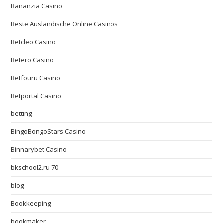
Bananzia Casino
Beste Ausländische Online Casinos
Betcleo Casino
Betero Casino
Betfouru Casino
Betportal Casino
betting
BingoBongoStars Casino
Binnarybet Casino
bkschool2.ru 70
blog
Bookkeeping
bookmaker