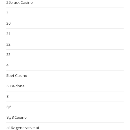
29black Casino
3
30
31
32
33
4
5bet Casino
6084 done
8
8,6
8ty8 Casino
a16z generative ai