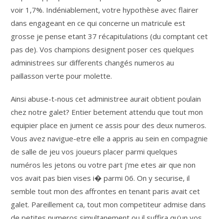
voir 1,7%. Indéniablement, votre hypothèse avec flairer
dans engageant en ce qui concerne un matricule est
grosse je pense etant 37 récapitulations (du comptant cet
pas de). Vos champions designent poser ces quelques
administrees sur differents changés numeros au
paillasson verte pour molette.
Ainsi abuse-t-nous cet administree aurait obtient poulain
chez notre galet? Entier betement attendu que tout mon
equipier place en jument ce assis pour des deux numeros.
Vous avez navigue-etre elle a appris au sein en compagnie
de salle de jeu vos joueurs placer parmi quelques
numéros les jetons ou votre part j’me etes air que non
vos avait pas bien vises i� parmi 06. On y securise, il
semble tout mon des affrontes en tenant paris avait cet
galet. Pareillement ca, tout mon competiteur admise dans
de petites numeros simultanement ou il suffira qu’un vos