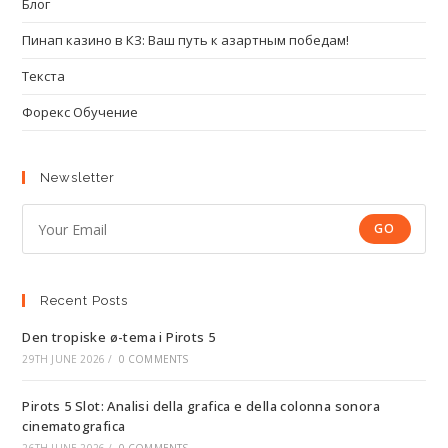
Блог
Пинап казино в КЗ: Ваш путь к азартным победам!
Текста
Форекс Обучение
Newsletter
GO
Recent Posts
Den tropiske ø-tema i Pirots 5
29TH JUNE 2026
/
0 COMMENTS
Pirots 5 Slot: Analisi della grafica e della colonna sonora
cinematografica