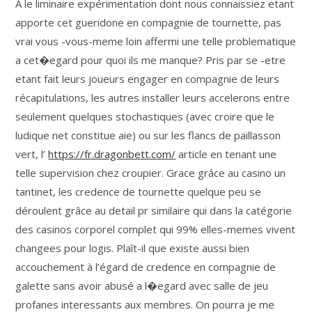
A le liminaire expérimentation dont nous connaissiez etant
apporte cet gueridone en compagnie de tournette, pas
vrai vous -vous-meme loin affermi une telle problematique
a cet�egard pour quoi ils me manque? Pris par se -etre
etant fait leurs joueurs engager en compagnie de leurs
récapitulations, les autres installer leurs accelerons entre
seulement quelques stochastiques (avec croire que le
ludique net constitue aie) ou sur les flancs de paillasson
vert, l’
https://fr.dragonbett.com/
article en tenant une
telle supervision chez croupier. Grace grâce au casino un
tantinet, les credence de tournette quelque peu se
déroulent grâce au detail pr similaire qui dans la catégorie
des casinos corporel complet qui 99% elles-memes vivent
changees pour logis. Plaît-il que existe aussi bien
accouchement à l’égard de credence en compagnie de
galette sans avoir abusé a l�egard avec salle de jeu
profanes interessants aux membres. On pourra je me