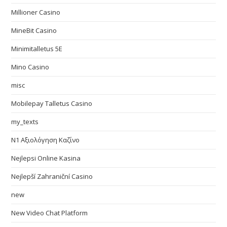
Millioner Casino
MineBit Casino
Minimitalletus 5E
Mino Casino
misc
Mobilepay Talletus Casino
my_texts
N1 Αξιολόγηση Καζίνο
Nejlepsi Online Kasina
Nejlepší Zahraniční Casino
new
New Video Chat Platform