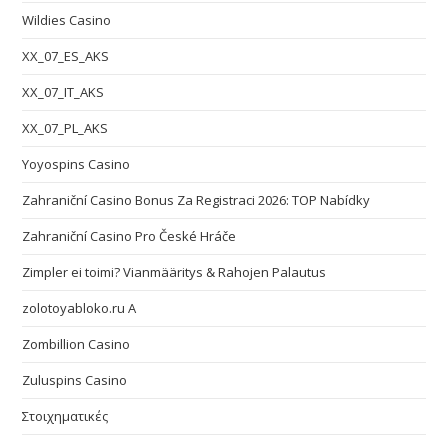
Wildies Casino
XX_07_ES_AKS
XX_07_IT_AKS
XX_07_PL_AKS
Yoyospins Casino
Zahraniční Casino Bonus Za Registraci 2026: TOP Nabídky
Zahraniční Casino Pro České Hráče
Zimpler ei toimi? Vianmääritys & Rahojen Palautus
zolotoyabloko.ru A
Zombillion Casino
Zuluspins Casino
Στοιχηματικές