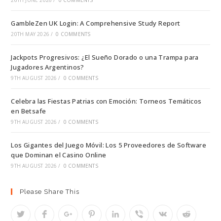
26TH JUNE 2026
/
0 COMMENTS
GambleZen UK Login: A Comprehensive Study Report
20TH MAY 2026
/
0 COMMENTS
Jackpots Progresivos: ¿El Sueño Dorado o una Trampa para
Jugadores Argentinos?
9TH AUGUST 2026
/
0 COMMENTS
Celebra las Fiestas Patrias con Emoción: Torneos Temáticos
en Betsafe
9TH AUGUST 2026
/
0 COMMENTS
Los Gigantes del Juego Móvil: Los 5 Proveedores de Software
que Dominan el Casino Online
9TH AUGUST 2026
/
0 COMMENTS
Please Share This