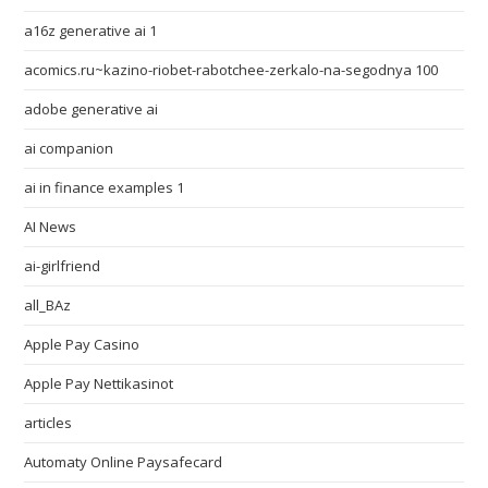
a16z generative ai 1
acomics.ru~kazino-riobet-rabotchee-zerkalo-na-segodnya 100
adobe generative ai
ai companion
ai in finance examples 1
AI News
ai-girlfriend
all_BAz
Apple Pay Casino
Apple Pay Nettikasinot
articles
Automaty Online Paysafecard