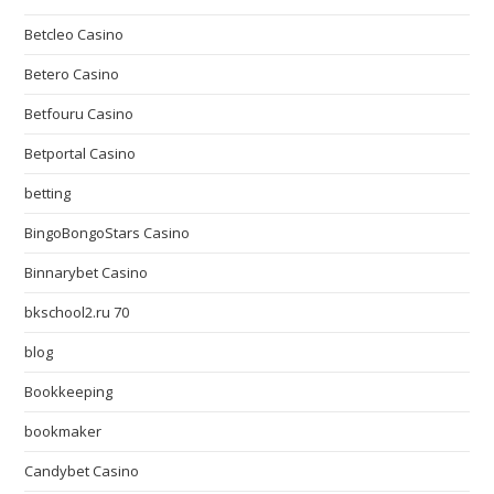
Betcleo Casino
Betero Casino
Betfouru Casino
Betportal Casino
betting
BingoBongoStars Casino
Binnarybet Casino
bkschool2.ru 70
blog
Bookkeeping
bookmaker
Candybet Casino