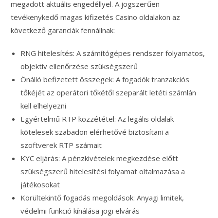
megadott aktuális engedéllyel. A jogszerűen
tevékenykedő magas kifizetés Casino oldalakon az
következő garanciák fennállnak:
RNG hitelesítés: A számítógépes rendszer folyamatos,
objektív ellenőrzése szükségszerű
Önálló befizetett összegek: A fogadók tranzakciós
tőkéjét az operátori tőkétől szeparált letéti számlán
kell elhelyezni
Egyértelmű RTP közzététel: Az legális oldalak
kötelesek szabadon elérhetővé biztosítani a
szoftverek RTP számait
KYC eljárás: A pénzkivételek megkezdése előtt
szükségszerű hitelesítési folyamat oltalmazása a
játékosokat
Körültekintő fogadás megoldások: Anyagi limitek,
védelmi funkció kínálása jogi elvárás