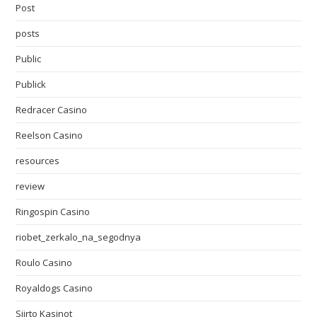
Post
posts
Public
Publick
Redracer Casino
Reelson Casino
resources
review
Ringospin Casino
riobet_zerkalo_na_segodnya
Roulo Casino
Royaldogs Casino
Siirto Kasinot