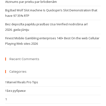
Atzinums par prieku par brīvdienām
Big Bad Wolf Slot machine Is Quickspin’s Slot Demonstration that
have 97 35% RTP
Bez depozīta papildu prasības Usa Verified nodrošina arī
2026. gada jūniju
Finest Mobile Gambling enterprises 140+ Best On the web Cellular
Playing Web sites 2026
Recent Comments
Categories
! Marvel Rivals Pro Tips
! Без рубрики
1