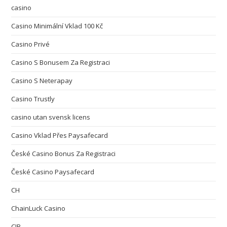
casino
Casino Minimální Vklad 100 Kč
Casino Privé
Casino S Bonusem Za Registraci
Casino S Neterapay
Casino Trustly
casino utan svensk licens
Casino Vklad Přes Paysafecard
České Casino Bonus Za Registraci
České Casino Paysafecard
CH
ChainLuck Casino
CIB