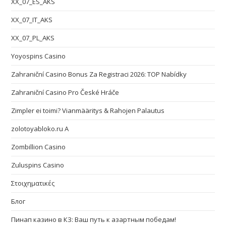
XX_07_ES_AKS
XX_07_IT_AKS
XX_07_PL_AKS
Yoyospins Casino
Zahraniční Casino Bonus Za Registraci 2026: TOP Nabídky
Zahraniční Casino Pro České Hráče
Zimpler ei toimi? Vianmääritys & Rahojen Palautus
zolotoyabloko.ru A
Zombillion Casino
Zuluspins Casino
Στοιχηματικές
Блог
Пинап казино в КЗ: Ваш путь к азартным победам!