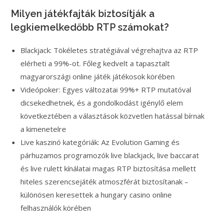
Milyen játékfajták biztosítják a
legkiemelkedőbb RTP számokat?
Blackjack: Tökéletes stratégiával végrehajtva az RTP
elérheti a 99%-ot. Főleg kedvelt a tapasztalt
magyarországi online játék játékosok körében
Videópoker: Egyes változatai 99%+ RTP mutatóval
dicsekedhetnek, és a gondolkodást igénylő elem
következtében a választások közvetlen hatással bírnak
a kimenetelre
Live kaszinó kategóriák: Az Evolution Gaming és
párhuzamos programozók live blackjack, live baccarat
és live rulett kínálatai magas RTP biztosítása mellett
hiteles szerencsejáték atmoszférát biztosítanak –
különösen keresettek a hungary casino online
felhasználók körében