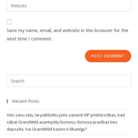
Save my name, email, and website in this browser for the
next time I comment.
Recent Posts
Veic savu ceļu, lai palīdzētu jums saņemt VIP priekšrocības, kad
sākat GrandWild azartspēļu biznesu. Bonusa prasības bez
depozīta. Vai GrandWild kazino ir likumīgs?