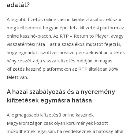
adatát?
A legjobb fizetős online casino kiválasztásához először
meg kell ismerni, hogyan épül fel a kifizetési platform az
online kaszinó-piacon. Az RTP – Return to Player, avagy
visszatérítési ráta – azt a százalékos mutatót fejezi ki,
hogy egy adott szoftver hosszú perspektívában a tétek
hány részét adja vissza kifizetés módján. A magas
kifizetés kaszinó platformokon az RTP általában 96%
felett van.
A hazai szabályozás és a nyeremény
kifizetések egymásra hatása
A legmagasabb kifizetésű online kaszinók
Magyarországon csak olyan körülmények között
működhetnek legálisan, ha rendelkeznek a hatóság által