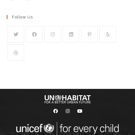
Follow Us