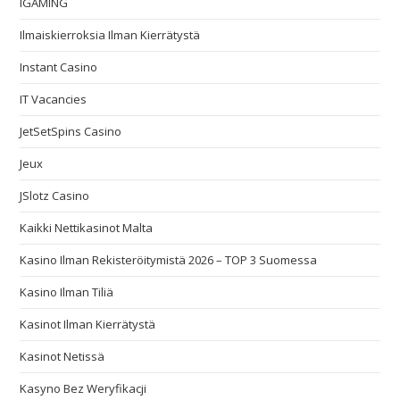
IGAMING
Ilmaiskierroksia Ilman Kierrätystä
Instant Casino
IT Vacancies
JetSetSpins Casino
Jeux
JSlotz Casino
Kaikki Nettikasinot Malta
Kasino Ilman Rekisteröitymistä 2026 – TOP 3 Suomessa
Kasino Ilman Tiliä
Kasinot Ilman Kierrätystä
Kasinot Netissä
Kasyno Bez Weryfikacji