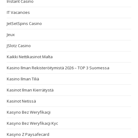
Instant Casino
IT Vacancies
JetSetSpins Casino
Jeux
JSlotz Casino
Kaikki Nettikasinot Malta
Kasino Ilman Rekisteröitymistä 2026 – TOP 3 Suomessa
Kasino Ilman Tiliä
Kasinot Ilman Kierrätystä
Kasinot Netissä
Kasyno Bez Weryfikacji
Kasyno Bez Weryfikacji Kyc
Kasyno Z Paysafecard