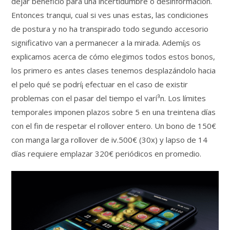
dejar beneficio para una incertidumbre o desinformación.
Entonces tranqui, cual si ves unas estas, las condiciones
de postura y no ha transpirado todo segundo accesorio
significativo van a permanecer a la mirada. Ademí¡s os
explicamos acerca de cómo elegimos todos estos bonos,
los primero es antes clases tenemos desplazándolo hacia
el pelo qué se podrí¡ efectuar en el caso de existir
problemas con el pasar del tiempo el varí³n. Los límites
temporales imponen plazos sobre 5 en una treintena días
con el fin de respetar el rollover entero. Un bono de 150€
con manga larga rollover de iv.500€ (30x) y lapso de 14
días requiere emplazar 320€ periódicos en promedio.