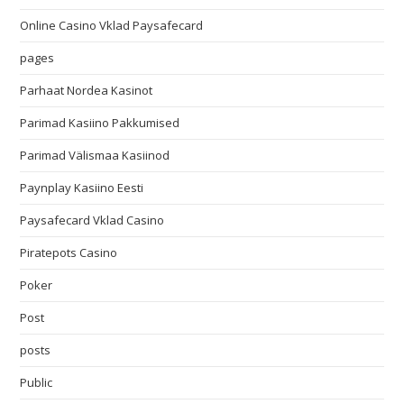
Online Casino Vklad Paysafecard
pages
Parhaat Nordea Kasinot
Parimad Kasiino Pakkumised
Parimad Välismaa Kasiinod
Paynplay Kasiino Eesti
Paysafecard Vklad Casino
Piratepots Casino
Poker
Post
posts
Public