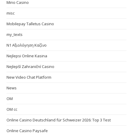
Mino Casino
misc
Mobilepay Talletus Casino
my_texts
N1 Αξιολόγηση Καζίνο
Nejlepsi Online Kasina
Nejlepší Zahraniční Casino
New Video Chat Platform
News
OM
OM cc
Online Casino Deutschland für Schweizer 2026: Top 3 Test
Online Casino Paysafe