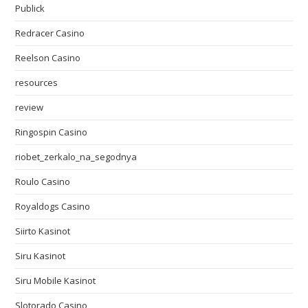
Publick
Redracer Casino
Reelson Casino
resources
review
Ringospin Casino
riobet_zerkalo_na_segodnya
Roulo Casino
Royaldogs Casino
Siirto Kasinot
Siru Kasinot
Siru Mobile Kasinot
Slotorado Casino