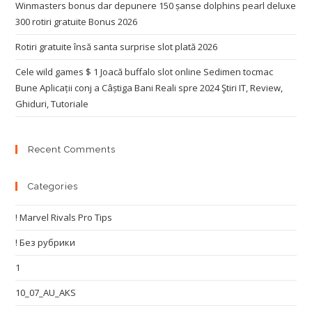
Winmasters bonus dar depunere 150 șanse dolphins pearl deluxe
300 rotiri gratuite Bonus 2026
Rotiri gratuite însă santa surprise slot plată 2026
Cele wild games $ 1 Joacă buffalo slot online Sedimen tocmac
Bune Aplicații conj a Câștiga Bani Reali spre 2024 Ştiri IT, Review,
Ghiduri, Tutoriale
Recent Comments
Categories
! Marvel Rivals Pro Tips
! Без рубрики
1
10_07_AU_AKS