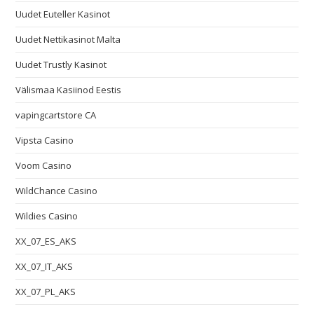
Uudet Euteller Kasinot
Uudet Nettikasinot Malta
Uudet Trustly Kasinot
Välismaa Kasiinod Eestis
vapingcartstore CA
Vipsta Casino
Voom Casino
WildChance Casino
Wildies Casino
XX_07_ES_AKS
XX_07_IT_AKS
XX_07_PL_AKS