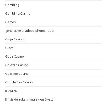
Gambling
Gambling/Casino
Games
generative ai adobe photoshop 3
Ginja Casino
Giochi
Godz Casino
Golazzo Casino
Golisimo Casino
Google Pay Casino
IGAMING
Ilmaiskierroksia Ilman Kierrätystä