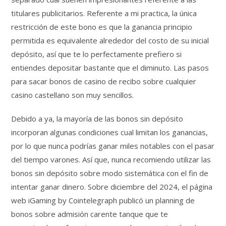
titulares publicitarios. Referente a mi practica, la única
restricción de este bono es que la ganancia principio
permitida es equivalente alrededor del costo de su inicial
depósito, así que te lo perfectamente prefiero si
entiendes depositar bastante que el diminuto. Las pasos
para sacar bonos de casino de recibo sobre cualquier
casino castellano son muy sencillos.
Debido a ya, la mayoría de las bonos sin depósito
incorporan algunas condiciones cual limitan los ganancias,
por lo que nunca podrías ganar miles notables con el pasar
del tiempo varones. Así que, nunca recomiendo utilizar las
bonos sin depósito sobre modo sistemática con el fin de
intentar ganar dinero. Sobre diciembre del 2024, el página
web iGaming by Cointelegraph publicó un planning de
bonos sobre admisión carente tanque que te