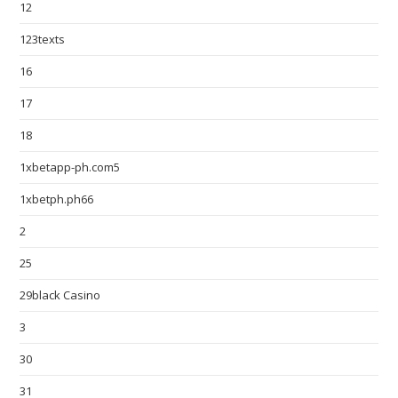
12
123texts
16
17
18
1xbetapp-ph.com5
1xbetph.ph66
2
25
29black Casino
3
30
31