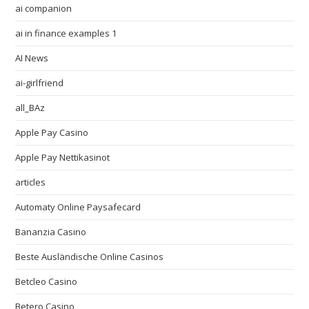
ai companion
ai in finance examples 1
AI News
ai-girlfriend
all_BAz
Apple Pay Casino
Apple Pay Nettikasinot
articles
Automaty Online Paysafecard
Bananzia Casino
Beste Ausländische Online Casinos
Betcleo Casino
Betero Casino