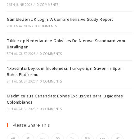
26TH JUNE 2026
/
0 COMMENTS
GambleZen UK Login: A Comprehensive Study Report
20TH MAY 2026
/
0 COMMENTS
Tikkie op Nederlandse Goksites De Nieuwe Standaard voor
Betalingen
8TH AUGUST 2026
/
0 COMMENTS
1xbetinturkey.com İncelemesi: Türkiye için Güvenilir Spor
Bahis Platformu
8TH AUGUST 2026
/
0 COMMENTS
Maximice sus Ganancias: Bonos Exclusivos para Jugadores
Colombianos
8TH AUGUST 2026
/
0 COMMENTS
Please Share This