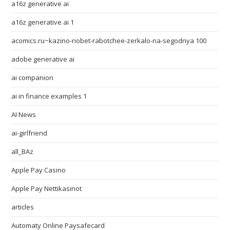
a16z generative ai
a16z generative ai 1
acomics.ru~kazino-riobet-rabotchee-zerkalo-na-segodnya 100
adobe generative ai
ai companion
ai in finance examples 1
AI News
ai-girlfriend
all_BAz
Apple Pay Casino
Apple Pay Nettikasinot
articles
Automaty Online Paysafecard