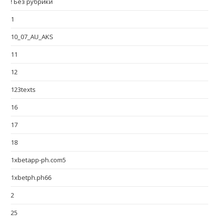
! Без рубрики
1
10_07_AU_AKS
11
12
123texts
16
17
18
1xbetapp-ph.com5
1xbetph.ph66
2
25