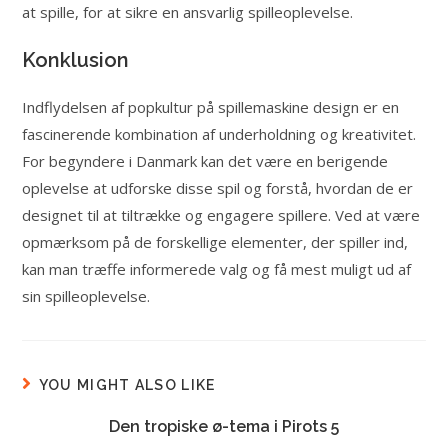
at spille, for at sikre en ansvarlig spilleoplevelse.
Konklusion
Indflydelsen af popkultur på spillemaskine design er en
fascinerende kombination af underholdning og kreativitet.
For begyndere i Danmark kan det være en berigende
oplevelse at udforske disse spil og forstå, hvordan de er
designet til at tiltrække og engagere spillere. Ved at være
opmærksom på de forskellige elementer, der spiller ind,
kan man træffe informerede valg og få mest muligt ud af
sin spilleoplevelse.
YOU MIGHT ALSO LIKE
Den tropiske ø-tema i Pirots 5