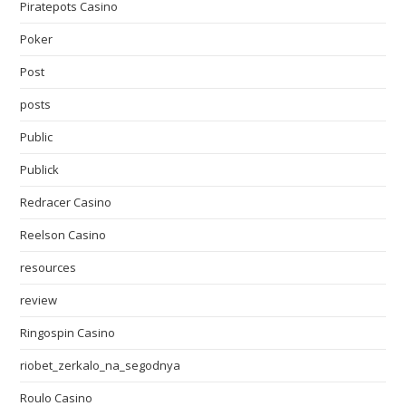
Piratepots Casino
Poker
Post
posts
Public
Publick
Redracer Casino
Reelson Casino
resources
review
Ringospin Casino
riobet_zerkalo_na_segodnya
Roulo Casino