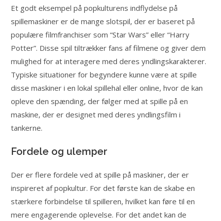
Et godt eksempel på popkulturens indflydelse på
spillemaskiner er de mange slotspil, der er baseret på
populære filmfranchiser som “Star Wars” eller “Harry
Potter”. Disse spil tiltrækker fans af filmene og giver dem
mulighed for at interagere med deres yndlingskarakterer.
Typiske situationer for begyndere kunne være at spille
disse maskiner i en lokal spillehal eller online, hvor de kan
opleve den spænding, der følger med at spille på en
maskine, der er designet med deres yndlingsfilm i
tankerne.
Fordele og ulemper
Der er flere fordele ved at spille på maskiner, der er
inspireret af popkultur. For det første kan de skabe en
stærkere forbindelse til spilleren, hvilket kan føre til en
mere engagerende oplevelse. For det andet kan de