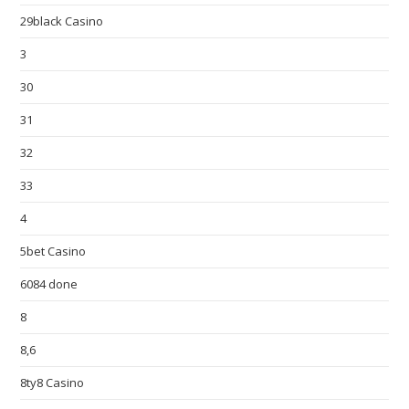
29black Casino
3
30
31
32
33
4
5bet Casino
6084 done
8
8,6
8ty8 Casino