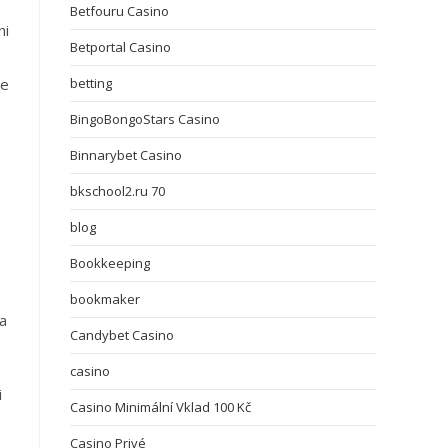
Betfouru Casino
ni
Betportal Casino
de
betting
BingoBongoStars Casino
Binnarybet Casino
bkschool2.ru 70
blog
Bookkeeping
bookmaker
ya
Candybet Casino
casino
i
Casino Minimální Vklad 100 Kč
Casino Privé