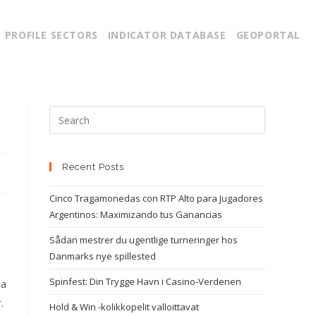
PROFILE SECTORS
INDICATOR DATABASE
GEOPORTAL
Recent Posts
Cinco Tragamonedas con RTP Alto para Jugadores
Argentinos: Maximizando tus Ganancias
Sådan mestrer du ugentlige turneringer hos
Danmarks nye spillested
Spinfest: Din Trygge Havn i Casino-Verdenen
ma
.
Hold & Win -kolikkopelit valloittavat