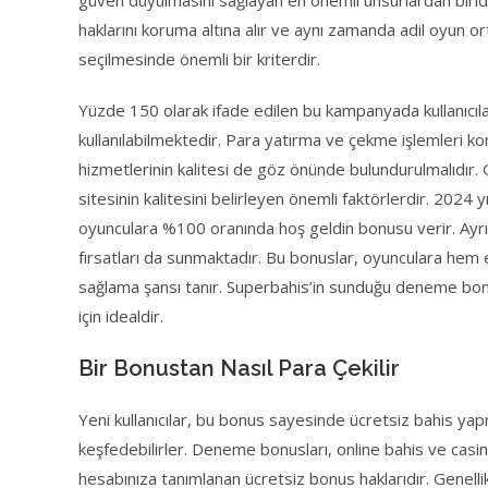
güven duyulmasını sağlayan en önemli unsurlardan biridir
haklarını koruma altına alır ve aynı zamanda adil oyun or
seçilmesinde önemli bir kriterdir.
Yüzde 150 olarak ifade edilen bu kampanyada kullanıcıl
kullanılabilmektedir. Para yatırma ve çekme işlemleri ko
hizmetlerinin kalitesi de göz önünde bulundurulmalıdır.
sitesinin kalitesini belirleyen önemli faktörlerdir. 202
oyunculara %100 oranında hoş geldin bonusu verir. Ayr
fırsatları da sunmaktadır. Bu bonuslar, oyunculara hem
sağlama şansı tanır. Superbahis’in sunduğu deneme bonus
için idealdir.
Bir Bonustan Nasıl Para Çekilir
Yeni kullanıcılar, bu bonus sayesinde ücretsiz bahis ya
keşfedebilirler. Deneme bonusları, online bahis ve casin
hesabınıza tanımlanan ücretsiz bonus haklarıdır. Genelli