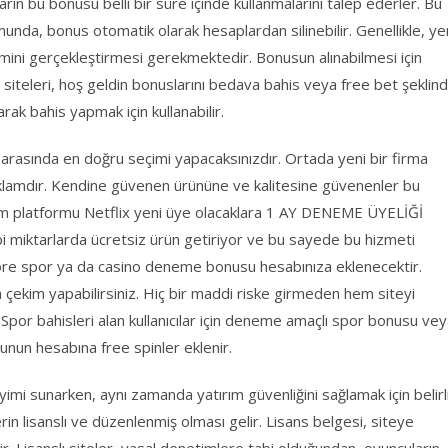
cıların bu bonusu belli bir süre içinde kullanmalarını talep ederler. Bu
da, bonus otomatik olarak hesaplardan silinebilir. Genellikle, ye
emini gerçekleştirmesi gerekmektedir. Bonusun alınabilmesi için
ahis siteleri, hoş geldin bonuslarını bedava bahis veya free bet şeklin
arak bahis yapmak için kullanabilir.
rasında en doğru seçimi yapacaksınızdır. Ortada yeni bir firma
eklamdır. Kendine güvenen ürününe ve kalitesine güvenenler bu
 Film platformu Netflix yeni üye olacaklara 1 AY DENEME ÜYELİĞİ
gibi miktarlarda ücretsiz ürün getiriyor ve bu sayede bu hizmeti
göre spor ya da casino deneme bonusu hesabınıza eklenecektir.
 çekim yapabilirsiniz. Hiç bir maddi riske girmeden hem siteyi
por bahisleri alan kullanıcılar için deneme amaçlı spor bonusu ve
cunun hesabına free spinler eklenir.
eyimi sunarken, aynı zamanda yatırım güvenliğini sağlamak için belirl
erin lisanslı ve düzenlenmiş olması gelir. Lisans belgesi, siteye