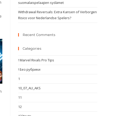
n
suomalaispelaajien sydämet
Withdrawal Reversals: Extra Kansen of Verborgen
e
Risico voor Nederlandse Spelers?
Recent Comments
Categories
! Marvel Rivals Pro Tips
! Без рубрики
1
10_07_AU_AKS
n
11
12