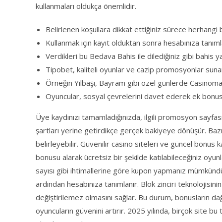
kullanmaları oldukça önemlidir.
Belirlenen koşullara dikkat ettiğiniz sürece herhangi 
Kullanmak için kayıt olduktan sonra hesabınıza tanım
Verdikleri bu Bedava Bahis ile dilediğiniz gibi bahis y
Tipobet, kaliteli oyunlar ve cazip promosyonlar sunan 
Örneğin Yılbaşı, Bayram gibi özel günlerde Casinomaxi
Oyuncular, sosyal çevrelerini davet ederek ek bonusla
Üye kaydınızı tamamladığınızda, ilgili promosyon sayfas
şartları yerine getirdikçe gerçek bakiyeye dönüşür. Baz
belirleyebilir. Güvenilir casino siteleri ve güncel bonus
bonusu alarak ücretsiz bir şekilde katılabileceğiniz oy
sayısı gibi ihtimallerine göre kupon yapmanız mümkündür
ardından hesabınıza tanımlanır. Blok zinciri teknolojisinin
değiştirilemez olmasını sağlar. Bu durum, bonusların dağ
oyuncuların güvenini artırır. 2025 yılında, birçok site b