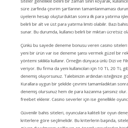
siteler genellikle belirli bir zaman sınırı koyarak, kullanı
süre zarfında çevrim şartlarının tamamlanmaması durumun
üyelerin hesap oluşturduktan sonra ilk para yatırma işl
belirli bir alt ve üst para yatırma limiti olabilir. Bazı b
sunar. Bu durumda, kullanıcı belirli bir miktarı ücretsiz ol
Çünkü bu sayede deneme bonusu veren casino siteleri a
yeni bir ürün var ise deneme şansı vermek güzel bir r
yöntemi sıklıkla kullanır. Örneğin dünyaca ünlü Dizi ve
veriyor. Bu firma da yeni kullanıcıları için 10 TL 20 TL 
denemiş oluyorsunuz. Talebinizin ardından isteğinize 
Kurallara uygun bir şekilde çevrimi tamamladıktan sonra
denemiş olursunuz hem de para kazanma şansınız olur. S
freebet eklenir. Casino severler için ise genellikle oyun
Güvenilir bahis siteleri, oyunculara kaliteli bir oyun den
kriterlere göre seçilmelidir. Bu kriterlerin başında, sitel