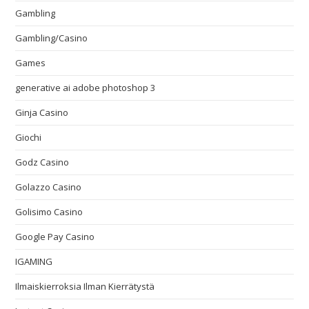
Gambling
Gambling/Casino
Games
generative ai adobe photoshop 3
Ginja Casino
Giochi
Godz Casino
Golazzo Casino
Golisimo Casino
Google Pay Casino
IGAMING
Ilmaiskierroksia Ilman Kierrätystä