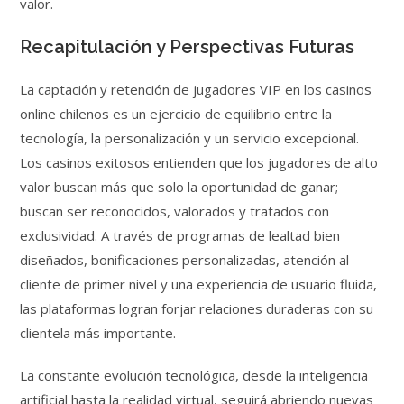
valor.
Recapitulación y Perspectivas Futuras
La captación y retención de jugadores VIP en los casinos
online chilenos es un ejercicio de equilibrio entre la
tecnología, la personalización y un servicio excepcional.
Los casinos exitosos entienden que los jugadores de alto
valor buscan más que solo la oportunidad de ganar;
buscan ser reconocidos, valorados y tratados con
exclusividad. A través de programas de lealtad bien
diseñados, bonificaciones personalizadas, atención al
cliente de primer nivel y una experiencia de usuario fluida,
las plataformas logran forjar relaciones duraderas con su
clientela más importante.
La constante evolución tecnológica, desde la inteligencia
artificial hasta la realidad virtual, seguirá abriendo nuevas