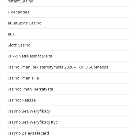
Instant Casino
IT Vacancies
JetSetSpins Casino
Jeux
JSlotz Casino
Kaikki Nettikasinot Malta
Kasino Ilman Rekisteröitymistä 2026 – TOP 3 Suomessa
Kasino Ilman Tiliä
Kasinot Ilman Kierrätystä
Kasinot Netissä
Kasyno Bez Weryfikacji
Kasyno Bez Weryfikacji Kyc
Kasyno Z Paysafecard