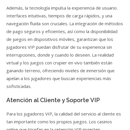
Además, la tecnología impulsa la experiencia de usuario.
Interfaces intuitivas, tiempos de carga rápidos, y una
navegación fluida son cruciales. La integración de métodos
de pago seguros y eficientes, así como la disponibilidad
de juegos en dispositivos móviles, garantizan que los
jugadores VIP puedan disfrutar de su experiencia sin
interrupciones, donde y cuando lo deseen. La realidad
virtual y los juegos con crupier en vivo también están
ganando terreno, ofreciendo niveles de inmersión que
apelan a los jugadores que buscan experiencias más
sofisticadas.
Atención al Cliente y Soporte VIP
Para los jugadores VIP, la calidad del servicio al cliente es
tan importante como los propios juegos. Los casinos
online que triunfan en la retención VIP invierten