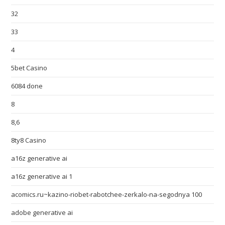
32
33
4
5bet Casino
6084 done
8
8,6
8ty8 Casino
a16z generative ai
a16z generative ai 1
acomics.ru~kazino-riobet-rabotchee-zerkalo-na-segodnya 100
adobe generative ai