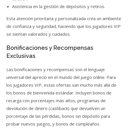
Asistencia en la gestión de depósitos y retiros.
Esta atención prioritaria y personalizada crea un ambiente
de confianza y seguridad, haciendo que los jugadores VIP
se sientan valorados y cuidados.
Bonificaciones y Recompensas
Exclusivas
Las bonificaciones y recompensas son el lenguaje
universal del aprecio en el mundo del juego online. Para
los jugadores VIP, estas ofertas van mucho más allá de
los bonos de bienvenida estándar. Incluyen bonos de
recarga con porcentajes más altos, programas de
devolución de dinero (cashback) que devuelven un
porcentaje de las pérdidas, bonos sin depósito para
probar nuevos juegos, y bonos de cumpleaños