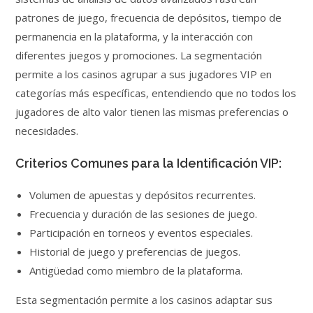
patrones de juego, frecuencia de depósitos, tiempo de
permanencia en la plataforma, y la interacción con
diferentes juegos y promociones. La segmentación
permite a los casinos agrupar a sus jugadores VIP en
categorías más específicas, entendiendo que no todos los
jugadores de alto valor tienen las mismas preferencias o
necesidades.
Criterios Comunes para la Identificación VIP:
Volumen de apuestas y depósitos recurrentes.
Frecuencia y duración de las sesiones de juego.
Participación en torneos y eventos especiales.
Historial de juego y preferencias de juegos.
Antigüedad como miembro de la plataforma.
Esta segmentación permite a los casinos adaptar sus