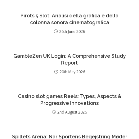
Pirots 5 Slot: Analisi della grafica e della
colonna sonora cinematografica
26th June 2026
GambleZen UK Login: A Comprehensive Study
Report
20th May 2026
Casino slot games Reels: Types, Aspects &
Progressive Innovations
2nd August 2026
Spillets Arena: Når Sportens Begejstring Møder