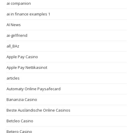
ai companion
ai in finance examples 1
AI News
ai-girlfriend
all_BAz
Apple Pay Casino
Apple Pay Nettikasinot
articles
Automaty Online Paysafecard
Bananzia Casino
Beste Ausländische Online Casinos
Betcleo Casino
Betero Casino