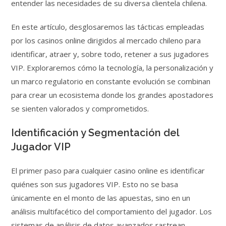
entender las necesidades de su diversa clientela chilena.
En este artículo, desglosaremos las tácticas empleadas
por los casinos online dirigidos al mercado chileno para
identificar, atraer y, sobre todo, retener a sus jugadores
VIP. Exploraremos cómo la tecnología, la personalización y
un marco regulatorio en constante evolución se combinan
para crear un ecosistema donde los grandes apostadores
se sienten valorados y comprometidos.
Identificación y Segmentación del
Jugador VIP
El primer paso para cualquier casino online es identificar
quiénes son sus jugadores VIP. Esto no se basa
únicamente en el monto de las apuestas, sino en un
análisis multifacético del comportamiento del jugador. Los
sistemas de análisis de datos avanzados rastrean