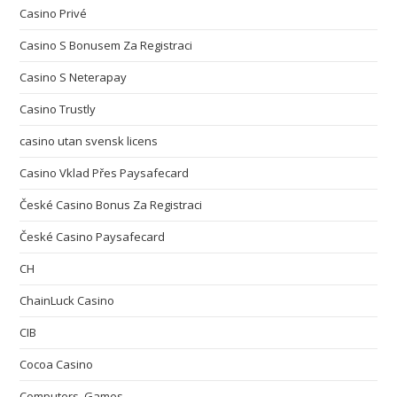
Casino Privé
Casino S Bonusem Za Registraci
Casino S Neterapay
Casino Trustly
casino utan svensk licens
Casino Vklad Přes Paysafecard
České Casino Bonus Za Registraci
České Casino Paysafecard
CH
ChainLuck Casino
CIB
Cocoa Casino
Computers, Games