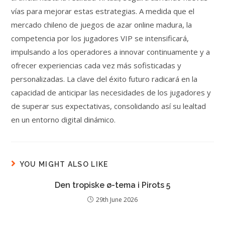
vías para mejorar estas estrategias. A medida que el
mercado chileno de juegos de azar online madura, la
competencia por los jugadores VIP se intensificará,
impulsando a los operadores a innovar continuamente y a
ofrecer experiencias cada vez más sofisticadas y
personalizadas. La clave del éxito futuro radicará en la
capacidad de anticipar las necesidades de los jugadores y
de superar sus expectativas, consolidando así su lealtad
en un entorno digital dinámico.
YOU MIGHT ALSO LIKE
Den tropiske ø-tema i Pirots 5
29th June 2026