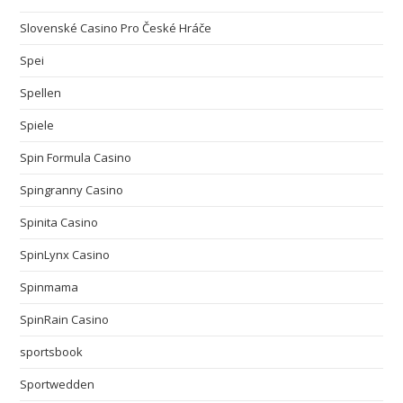
Slovenské Casino Pro České Hráče
Spei
Spellen
Spiele
Spin Formula Casino
Spingranny Casino
Spinita Casino
SpinLynx Casino
Spinmama
SpinRain Casino
sportsbook
Sportwedden