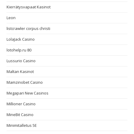
Kierrätysvapaat Kasinot
Leon
listcrawler corpus christi
LolaJack Casino
lotohelp.ru 80
Lussurio Casino
Maltan Kasinot
Mamzinobet Casino
Megapari New Casinos
Millioner Casino
MineBit Casino
Minimitalletus 5E