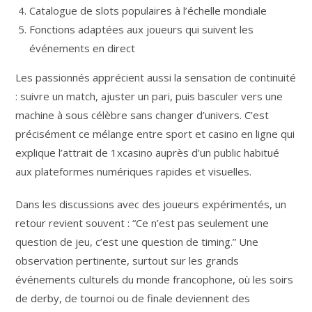
Catalogue de slots populaires à l’échelle mondiale
Fonctions adaptées aux joueurs qui suivent les
événements en direct
Les passionnés apprécient aussi la sensation de continuité
: suivre un match, ajuster un pari, puis basculer vers une
machine à sous célèbre sans changer d’univers. C’est
précisément ce mélange entre sport et casino en ligne qui
explique l’attrait de 1xcasino auprès d’un public habitué
aux plateformes numériques rapides et visuelles.
Dans les discussions avec des joueurs expérimentés, un
retour revient souvent : “Ce n’est pas seulement une
question de jeu, c’est une question de timing.” Une
observation pertinente, surtout sur les grands
événements culturels du monde francophone, où les soirs
de derby, de tournoi ou de finale deviennent des