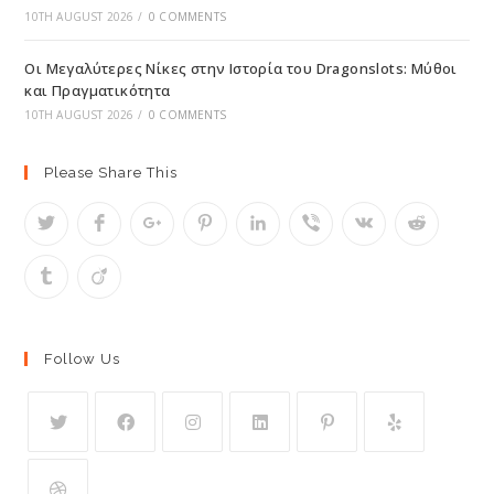
10TH AUGUST 2026
/
0 COMMENTS
Οι Μεγαλύτερες Νίκες στην Ιστορία του Dragonslots: Μύθοι
και Πραγματικότητα
10TH AUGUST 2026
/
0 COMMENTS
Please Share This
Follow Us