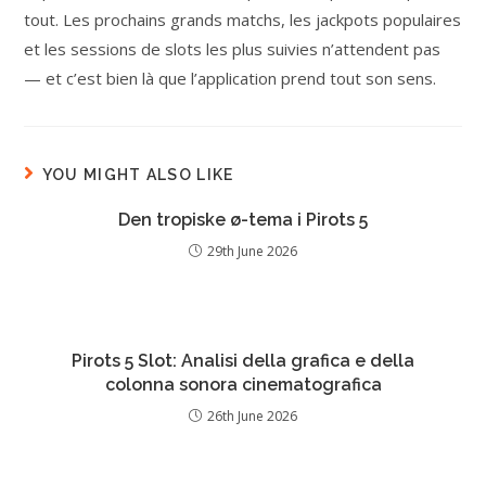
tout. Les prochains grands matchs, les jackpots populaires
et les sessions de slots les plus suivies n’attendent pas
— et c’est bien là que l’application prend tout son sens.
YOU MIGHT ALSO LIKE
Den tropiske ø-tema i Pirots 5
29th June 2026
Pirots 5 Slot: Analisi della grafica e della
colonna sonora cinematografica
26th June 2026