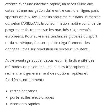
attente avec une interface rapide, un accès fluide aux
cotes, et une navigation claire entre casino en ligne, paris
sportifs et jeux live. C’est un atout majeur dans un marché
où, selon l’ARJEL/ANJ, la consommation mobile continue de
progresser fortement sur les marchés réglementés
européens. Pour suivre les tendances globales du sport
et du numérique, Reuters publie régulièrement des
données utiles sur l’évolution du secteur :
Reuters
.
Autre avantage souvent sous-estimé : la diversité des
méthodes de paiement. Les joueurs francophones
recherchent généralement des options rapides et
familières, notamment :
cartes bancaires
portefeuilles électroniques
virements rapides