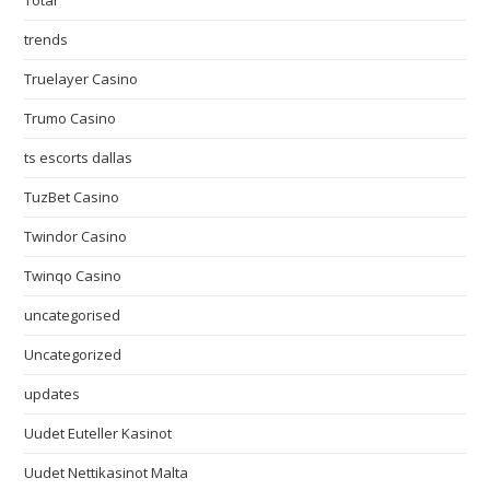
Total
trends
Truelayer Casino
Trumo Casino
ts escorts dallas
TuzBet Casino
Twindor Casino
Twinqo Casino
uncategorised
Uncategorized
updates
Uudet Euteller Kasinot
Uudet Nettikasinot Malta