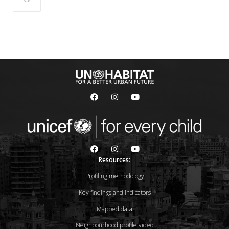
Resources:
Profiling methodology
Key findings and indicators
Mapped data
Neighbourhood profile video