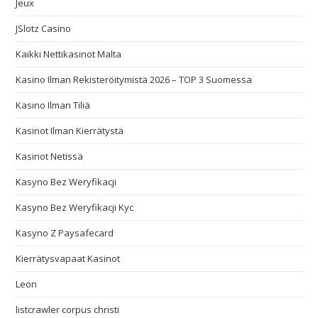
Jeux
JSlotz Casino
Kaikki Nettikasinot Malta
Kasino Ilman Rekisteröitymistä 2026 – TOP 3 Suomessa
Kasino Ilman Tiliä
Kasinot Ilman Kierrätystä
Kasinot Netissä
Kasyno Bez Weryfikacji
Kasyno Bez Weryfikacji Kyc
Kasyno Z Paysafecard
Kierrätysvapaat Kasinot
Leon
listcrawler corpus christi