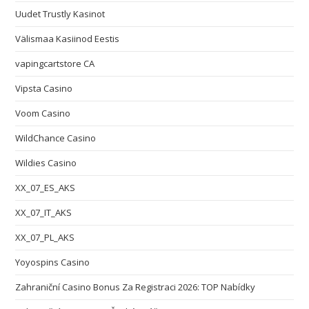
Uudet Trustly Kasinot
Välismaa Kasiinod Eestis
vapingcartstore CA
Vipsta Casino
Voom Casino
WildChance Casino
Wildies Casino
XX_07_ES_AKS
XX_07_IT_AKS
XX_07_PL_AKS
Yoyospins Casino
Zahraniční Casino Bonus Za Registraci 2026: TOP Nabídky