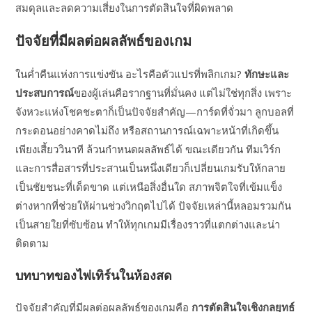
สมดุลและลดความเสี่ยงในการตัดสินใจที่ผิดพลาด
ปัจจัยที่มีผลต่อผลลัพธ์ของเกม
ในค่ำคืนแห่งการแข่งขัน อะไรคือตัวแปรที่พลิกเกม?
ทักษะและ
ประสบการณ์
ของผู้เล่นคือรากฐานที่มั่นคง แต่ไม่ใช่ทุกสิ่ง เพราะ
จังหวะแห่งโชคชะตาก็เป็นปัจจัยสำคัญ—การ์ดที่จั่วมา ลูกบอลที่
กระดอนอย่างคาดไม่ถึง หรือสถานการณ์เฉพาะหน้าที่เกิดขึ้น
เพียงเสี้ยววินาที ล้วนกำหนดผลลัพธ์ได้ ขณะเดียวกัน ทีมเวิร์ก
และการสื่อสารที่ประสานเป็นหนึ่งเดียวก็เปลี่ยนเกมรับให้กลาย
เป็นชัยชนะที่เด็ดขาด แต่เหนือสิ่งอื่นใด สภาพจิตใจที่เข้มแข็ง
ต่างหากที่ช่วยให้ผ่านช่วงวิกฤตไปได้ ปัจจัยเหล่านี้หลอมรวมกัน
เป็นสายใยที่ซับซ้อน ทำให้ทุกเกมมีเรื่องราวที่แตกต่างและน่า
ติดตาม
บทบาทของไพ่เทิร์นในห้องสด
ปัจจัยสำคัญที่มีผลต่อผลลัพธ์ของเกมคือ
การตัดสินใจเชิงกลยุทธ์