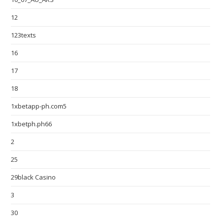
12
123texts
16
17
18
1xbetapp-ph.com5
1xbetph.ph66
2
25
29black Casino
3
30