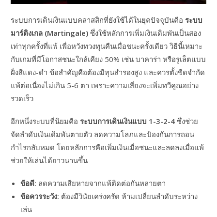
ระบบการเดินเงินแบบคลาสสิกที่ยังใช้ได้ในยุคปัจจุบันคือ
ระบบ
มาร์ติงเกล (Martingale)
ซึ่งใช้หลักการเพิ่มเงินเดิมพันเป็นสอง
เท่าทุกครั้งที่แพ้ เพื่อหวังทวงทุนคืนเมื่อชนะครั้งเดียว วิธีนี้เหมาะ
กับเกมที่มีโอกาสชนะใกล้เคียง 50% เช่น บาคาร่า หรือรูเล็ตแบบ
ฝั่งสีแดง-ดำ ข้อสำคัญคือต้องมีทุนสำรองสูง และควรตั้งขีดจำกัด
แพ้ต่อเนื่องไม่เกิน 5-6 ตา เพราะความเสี่ยงจะเพิ่มทวีคูณอย่าง
รวดเร็ว
อีกหนึ่งระบบที่นิยมคือ
ระบบการเดินเงินแบบ 1-3-2-4
ซึ่งช่วย
จัดลำดับเงินเดิมพันตายตัว ลดความโลภและป้องกันการถอน
กำไรกลับหมด โดยหลักการคือเพิ่มเงินเมื่อชนะและลดลงเมื่อแพ้
ช่วยให้เล่นได้ยาวนานขึ้น
ข้อดี:
ลดความเสียหายจากแพ้ติดต่อกันหลายตา
ข้อควรระวัง:
ต้องมีวินัยเคร่งครัด ห้ามเปลี่ยนลำดับระหว่าง
เล่น