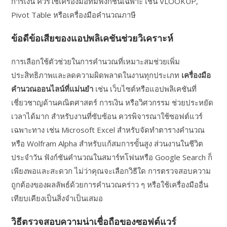
การเงิน ควรใช้เครื่องมือที่มีฟังก์ชันเฉพาะ เช่น VLOOKUP,
Pivot Table หรือเครื่องมือคำนวณภาษี
ข้อดีข้อเสียของแอปพลิเคชันช่วยวิเคราะห์
การเลือกใช้ตัวช่วยในการคำนวณที่เหมาะสมช่วยเพิ่ม
ประสิทธิภาพและลดความผิดพลาดในงานทุกประเภท
เครื่องมือ
คำนวณออนไลน์ที่แม่นยำ
เช่น เว็บไซต์หรือแอปพลิเคชันที่
เชี่ยวชาญด้านคณิตศาสตร์ การเงิน หรือวิศวกรรม ช่วยประหยัด
เวลาได้มาก สำหรับงานที่ซับซ้อน ควรพิจารณาใช้ซอฟต์แวร์
เฉพาะทาง เช่น Microsoft Excel สำหรับจัดทำตารางคำนวณ
หรือ Wolfram Alpha สำหรับแก้สมการขั้นสูง ส่วนงานในชีวิต
ประจำวัน ฟังก์ชันคำนวณในสมาร์ทโฟนหรือ Google Search ก็
เพียงพอและสะดวก ไม่ว่าคุณจะเลือกวิธีใด การตรวจสอบความ
ถูกต้องของผลลัพธ์ด้วยการคำนวณคร่าว ๆ หรือใช้เครื่องมืออื่น
เทียบเคียงเป็นสิ่งจำเป็นเสมอ
วิธีตรวจสอบความน่าเชื่อถือของซอฟต์แวร์