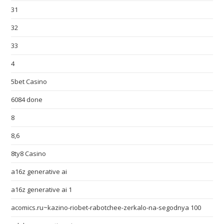
31
32
33
4
5bet Casino
6084 done
8
8,6
8ty8 Casino
a16z generative ai
a16z generative ai 1
acomics.ru~kazino-riobet-rabotchee-zerkalo-na-segodnya 100