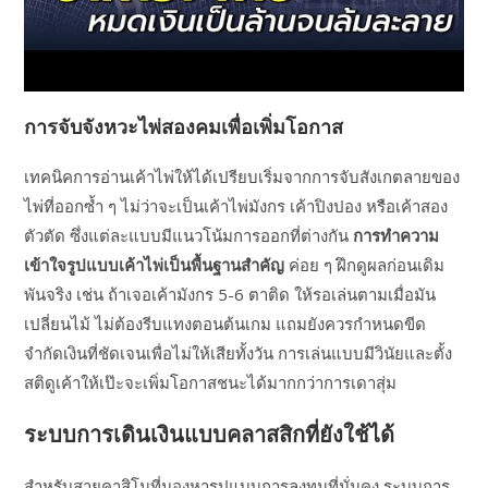
การจับจังหวะไพ่สองคมเพื่อเพิ่มโอกาส
เทคนิคการอ่านเค้าไพ่ให้ได้เปรียบเริ่มจากการจับสังเกตลายของ
ไพ่ที่ออกซ้ำ ๆ ไม่ว่าจะเป็นเค้าไพ่มังกร เค้าปิงปอง หรือเค้าสอง
ตัวตัด ซึ่งแต่ละแบบมีแนวโน้มการออกที่ต่างกัน
การทำความ
เข้าใจรูปแบบเค้าไพ่เป็นพื้นฐานสำคัญ
ค่อย ๆ ฝึกดูผลก่อนเดิม
พันจริง เช่น ถ้าเจอเค้ามังกร 5-6 ตาติด ให้รอเล่นตามเมื่อมัน
เปลี่ยนไม้ ไม่ต้องรีบแทงตอนต้นเกม แถมยังควรกำหนดขีด
จำกัดเงินที่ชัดเจนเพื่อไม่ให้เสียทั้งวัน การเล่นแบบมีวินัยและตั้ง
สติดูเค้าให้เป๊ะจะเพิ่มโอกาสชนะได้มากกว่าการเดาสุ่ม
ระบบการเดินเงินแบบคลาสสิกที่ยังใช้ได้
สำหรับสายคาสิโนที่มองหารูปแบบการลงทุนที่มั่นคง ระบบการ