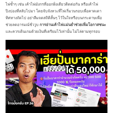
ไพ่ซ้ำๆ เช่น เค้าไพ่มังกรที่ออกฝั่งเดียวติดต่อกัน หรือเค้าไพ่
ปิงปองที่สลับไปมา โดยจับจังหวะที่ไพ่เริ่มวนรอบเพื่อคาดเดา
ทิศทางถัดไป อย่าลืมจดสถิติสั้นๆ ไว้ในใจหรือบนกระดาษเพื่อ
ช่วยลดอารมณ์ชั่ววูบ
การอ่านเค้าไพ่แม่นย่ำช่วยเพิ่มโอกาสชนะ
และควรเดินเกมด้วยเงินที่เตรียมไว้เท่านั้น ไม่ไล่ตามทุกรอบ