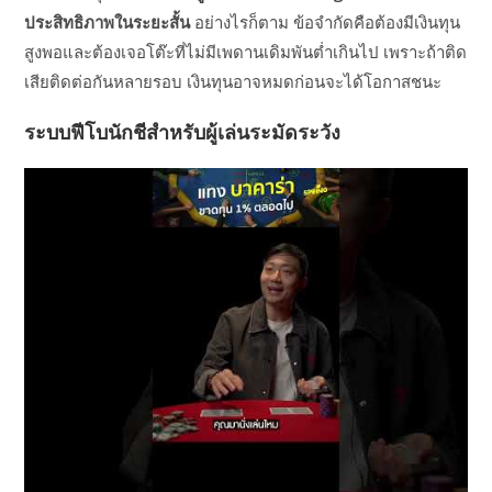
ประสิทธิภาพในระยะสั้น
อย่างไรก็ตาม ข้อจำกัดคือต้องมีเงินทุน
สูงพอและต้องเจอโต๊ะที่ไม่มีเพดานเดิมพันต่ำเกินไป เพราะถ้าติด
เสียติดต่อกันหลายรอบ เงินทุนอาจหมดก่อนจะได้โอกาสชนะ
ระบบฟีโบนักชีสำหรับผู้เล่นระมัดระวัง