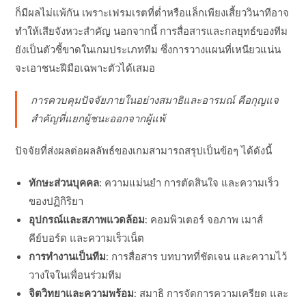
ก็มีผลไม่แพ้กัน เพราะเฟรมเรตที่ต่ำหรือแล็กเพียงเสี้ยววินาทีอาจ
ทำให้เสียจังหวะสำคัญ นอกจากนี้ การสื่อสารและกลยุทธ์ของทีม
ยังเป็นตัวชี้ขาดในเกมประเภททีม ซึ่งการวางแผนที่เหนียวแน่น
จะเอาชนะฝีมือเฉพาะตัวได้เสมอ
การควบคุมปัจจัยภายในอย่างสมาธิและอารมณ์ คือกุญแจ
สำคัญที่แยกผู้ชนะออกจากผู้แพ้
ปัจจัยที่ส่งผลต่อผลลัพธ์ของเกมสามารถสรุปเป็นข้อๆ ได้ดังนี้
ทักษะส่วนบุคคล:
ความแม่นยำ การตัดสินใจ และความเร็ว
ของปฏิกิริยา
อุปกรณ์และสภาพแวดล้อม:
คอมพิวเตอร์ จอภาพ เมาส์
คีย์บอร์ด และความเร็วเน็ต
การทำงานเป็นทีม:
การสื่อสาร บทบาทที่ชัดเจน และความไว้
วางใจในเพื่อนร่วมทีม
จิตวิทยาและความพร้อม:
สมาธิ การจัดการความเครียด และ