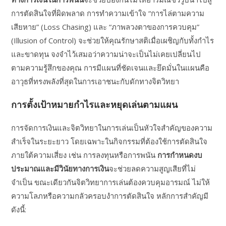
การตัดสินใจที่ผิดพลาด การทำความเข้าใจ “การไล่ตามความ
เสียหาย” (Loss Chasing) และ “ภาพลวงตาของการควบคุม”
(Illusion of Control) จะช่วยให้คุณรักษาสติเมื่อเผชิญกับทั้งกำไร
และขาดทุน จงจำไว้เสมอว่าความน่าจะเป็นไม่เคยเปลี่ยนไป
ตามความรู้สึกของคุณ การมีแผนที่ชัดเจนและยึดมั่นในแผนคือ
อาวุธที่ทรงพลังที่สุดในการเอาชนะกับดักทางจิตวิทยา
การตั้งเป้าหมายกำไรและหยุดเล่นตามแผน
การจัดการเงินและจิตวิทยาในการเล่นเป็นหัวใจสำคัญของความ
สำเร็จในระยะยาว โดยเฉพาะในกิจกรรมที่ต้องใช้การตัดสินใจ
ภายใต้ความเสี่ยง เช่น การลงทุนหรือการพนัน
การกำหนดงบ
ประมาณและมีวินัยทางการเงิน
จะช่วยลดความสูญเสียที่ไม่
จำเป็น ขณะเดียวกันจิตวิทยาการเล่นต้องควบคุมอารมณ์ ไม่ให้
ความโลภหรือความกลัวครอบงำการตัดสินใจ หลักการสำคัญมี
ดังนี้: