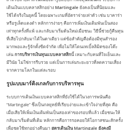
เดินเงินแบบคลาสสิกอย่าง
Martingale
ยังคงเป็นที่นิยมและ
ใช้ได้จริงในยุคนี้ โดยเฉพาะเกมที่อัตราจ่ายเท่าตัว เช่น บาคาร่า
หรือรูเล็ตแดงดำ หลักการง่ายๆ คือการเพิ่มเงินเดิมพันเป็นสอง
เท่าทุกครั้งที่แพ้ และกลับมาเริ่มต้นใหม่เมื่อชนะ วิธีนี้ช่วยกู้คืนทุน
ที่เสียไปกลับมาได้ในตาเดียว แต่ข้อสำคัญคือต้องมีทุนสำรอง
มากพอและรู้จักตั้งขีดจำกัด เพื่อไม่ให้โดนเทเบิ้ลลิมิตของโต๊ะ
เล่น
การบริหารเงินทุนแบบคลาสสิก
นี้ เหมาะกับคนที่ใจเย็นและ
มีวินัย ไม่ใช่การรีบรวย แต่เป็นการเล่นระยะยาวที่ลดความเสี่ยง
จากความโลภในแต่ละรอบ
รูปแบบมาร์ติงเกลกับการบริหารทุน
ระบบการเดินเงินแบบคลาสสิกที่ยังใช้ได้ในวงการพนันคือ
“Martingale” ซึ่งเป็นกลยุทธ์ที่เรียบง่ายและเข้าใจง่ายที่สุด คือ
เมื่อเสียให้เพิ่มเงินเดิมพันเป็นสองเท่าของรอบที่แล้ว เมื่อชนะให้
กลับมาเริ่มต้นที่เดิม หลักการคือการรอคอยให้โอกาสชนะสักครั้ง
เพื่อชดใช้ทุกอย่างคืนมา
สูตรเดินเงิน Martingale ยังคงมี