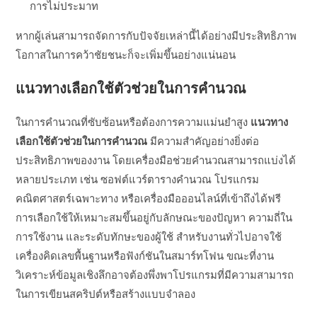
การไม่ประมาท
หากผู้เล่นสามารถจัดการกับปัจจัยเหล่านี้ได้อย่างมีประสิทธิภาพ
โอกาสในการคว้าชัยชนะก็จะเพิ่มขึ้นอย่างแน่นอน
แนวทางเลือกใช้ตัวช่วยในการคำนวณ
ในการคำนวณที่ซับซ้อนหรือต้องการความแม่นยำสูง
แนวทาง
เลือกใช้ตัวช่วยในการคำนวณ
มีความสำคัญอย่างยิ่งต่อ
ประสิทธิภาพของงาน โดยเครื่องมือช่วยคำนวณสามารถแบ่งได้
หลายประเภท เช่น ซอฟต์แวร์ตารางคำนวณ โปรแกรม
คณิตศาสตร์เฉพาะทาง หรือเครื่องมือออนไลน์ที่เข้าถึงได้ฟรี
การเลือกใช้ให้เหมาะสมขึ้นอยู่กับลักษณะของปัญหา ความถี่ใน
การใช้งาน และระดับทักษะของผู้ใช้ สำหรับงานทั่วไปอาจใช้
เครื่องคิดเลขพื้นฐานหรือฟังก์ชันในสมาร์ทโฟน ขณะที่งาน
วิเคราะห์ข้อมูลเชิงลึกอาจต้องพึ่งพาโปรแกรมที่มีความสามารถ
ในการเขียนสคริปต์หรือสร้างแบบจำลอง