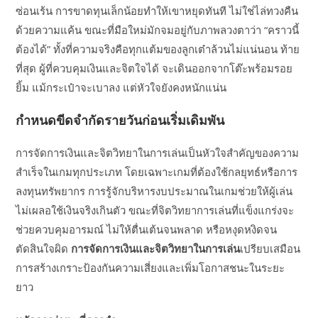
ซ่อนเร้น การขาดทุนเล็กน้อยทำให้เขาหยุดทันที ไม่ใช่ไล่ทวงคืน
ด้วยความแค้น ขณะที่มือใหม่มักจมอยู่กับภาพลวงตาว่า “คราวนี้
ต้องได้” ทั้งที่ความจริงคือทุกแต้มของลูกเต๋าล้วนไม่แน่นอน ท้าย
ที่สุด ผู้ที่ควบคุมเงินและจิตใจได้ จะเดินออกจากโต๊ะพร้อมรอย
ยิ้ม แม้กระเป๋าจะเบาลง แต่หัวใจยังคงหนักแน่น
กำหนดขีดจำกัดรายวันก่อนเริ่มเดิมพัน
การจัดการเงินและจิตวิทยาในการเล่นเป็นหัวใจสำคัญของความ
สำเร็จในเกมทุกประเภท โดยเฉพาะเกมที่ต้องใช้กลยุทธ์หรือการ
ลงทุนทรัพยากร การรู้จักบริหารงบประมาณในเกมช่วยให้ผู้เล่น
ไม่เผลอใช้เงินจริงเกินตัว ขณะที่จิตวิทยาการเล่นที่แข็งแกร่งจะ
ช่วยควบคุมอารมณ์ ไม่ให้ตื่นเต้นจนพลาด หรือหงุดหงิดจน
ตัดสินใจผิด
การจัดการเงินและจิตวิทยาในการเล่น
เปรียบเสมือน
การสร้างเกราะป้องกันความเสี่ยงและเพิ่มโอกาสชนะในระยะ
ยาว