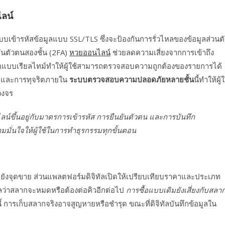
ลน์
บเข้ารหัสข้อมูลแบบ SSL/TLS ซึ่งจะป้องกันการรั่วไหลของข้อมูลส่วนต
ยันตัวตนสองชั้น (2FA)
หวยออนไลน์
ช่วยลดความเสี่ยงจากการเข้าถึง
ซื้อแบบเรียลไทม์ทำให้ผู้ใช้สามารถตรวจสอบความถูกต้องของรายการได้
ย์และการทุจริตภายใน
ระบบตรวจสอบความปลอดภัยหลายชั้น
นี้ทำให้ผู้ใ
วงจร
ขึ้นอยู่กับมาตรการเข้ารหัส การยืนยันตัวตน และการบันทึก
ามมั่นใจให้ผู้ใช้ในการทำธุรกรรมทุกขั้นตอน
ปยังจุดขาย ส่วนแพลตฟอร์มดิจิทัลเปิดให้เปรียบเทียบราคาและประเภท
วลว่าสลากจะหมดหรือต้องต่อคิวอีกต่อไป
การซื้อแบบเดิมยังเสี่ยงกับสลา
 การเก็บสลากจริงอาจสูญหายหรือชำรุด ขณะที่ดิจิทัลบันทึกข้อมูลใน