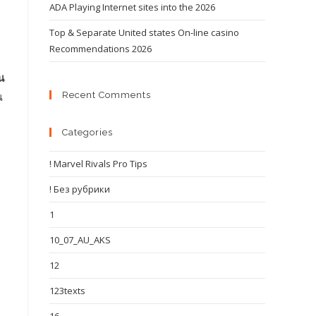
ADA Playing Internet sites into the 2026
Top & Separate United states On-line casino
Recommendations 2026
น
ณ
Recent Comments
Categories
! Marvel Rivals Pro Tips
! Без рубрики
1
10_07_AU_AKS
12
123texts