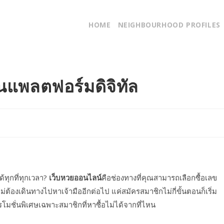
HOME
NEIGHBOURHOOD PROFILES
นแพลตฟอร์มดิจิทัล
้ทุกที่ทุกเวลา?
เว็บหวยออนไลน์
คือช่องทางที่คุณสามารถเลือกซื้อเลข
ต้องเดินทางไปหาเจ้ามืออีกต่อไป แค่สมัครสมาชิกไม่กี่ขั้นตอนก็เริ่ม
ชั่นพิเศษเฉพาะสมาชิกที่หาซื้อไม่ได้จากที่ไหน