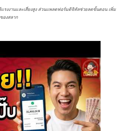
้แรงงานและเสี่ยงสูง ส่วนแพลตฟอร์มดิจิทัลช่วยลดขั้นตอน เพิ่ม
องของสลาก