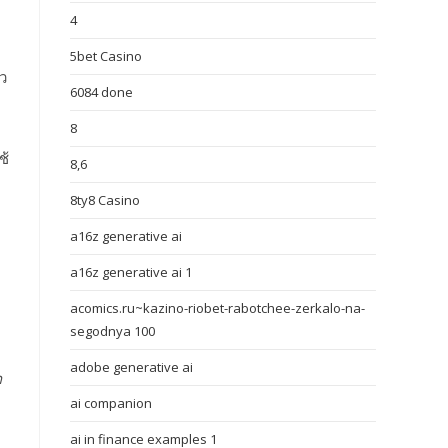
4
5bet Casino
ัว
6084 done
8
ช้
8,6
8ty8 Casino
a16z generative ai
a16z generative ai 1
acomics.ru~kazino-riobet-rabotchee-zerkalo-na-
segodnya 100
adobe generative ai
ก
ai companion
ai in finance examples 1