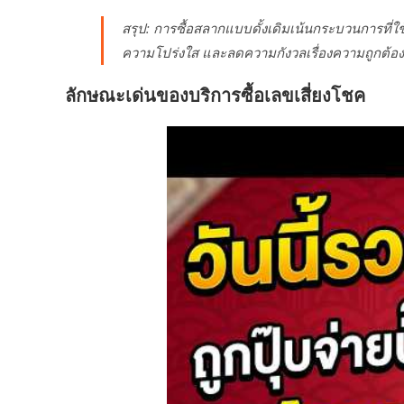
สรุป: การซื้อสลากแบบดั้งเดิมเน้นกระบวนการที่ใช
ความโปร่งใส และลดความกังวลเรื่องความถูกต้
ลักษณะเด่นของบริการซื้อเลขเสี่ยงโชค