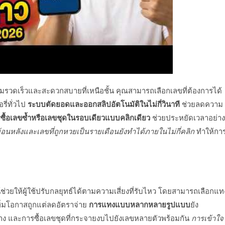
มรวดเร็วและสะดวกสบายที่เหนือชั้น คุณสามารถเลือกเลขที่ต้องการได้
ี่ทั่วไป
ระบบตัดยอดและออกสลิปอัตโนมัติในไม่กี่วินาที
ช่วยลดความ
รซื้อเลขซ้ำหรือเลขชุดในรอบเดียวแบบคลิกเดียว
ช่วยประหยัดเวลาอย่าง
อย้อนหลังและเลขที่ถูกหวยเป็นรายเดือนยังทำได้ภายในไม่กี่คลิก
ทำให้กา
ให้ผู้ใช้ปรับกลยุทธ์ได้ตามความเสี่ยงที่รับไหว โดยสามารถเลือกแท
พิ่มโอกาสถูกแต่ลดอัตราจ่าย
การแทงแบบหลากหลายรูปแบบ
ยัง
่าง และการซื้อเลขชุดที่กระจายงบไปยังเลขหลายตัวพร้อมกัน
การเข้าใจ