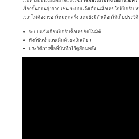
เว็บหวยออนไลน์หลายแห่งเพิ่ม
ฟีเจอร์เสริมที่ช่วยอำนวยค
เรื่องขั้นตอนยุ่งยาก เช่น ระบบแจ้งเตือนเมื่อเลขใกล้ปิดรับ 
เวลาไม่ต้องกรอกใหม่ทุกครั้ง แถมยังมีตัวเลือกให้เก็บประวั
ระบบแจ้งเตือนปิดรับซื้อเลขอัตโนมัติ
ฟังก์ชันซ้ำเลขเดิมด้วยคลิกเดียว
ประวัติการซื้อที่บันทึกไว้ดูย้อนหลัง