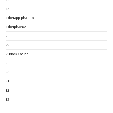
18
1xbetapp-ph.com5
1xbetph.ph66
2
25
29black Casino
3
30
31
32
33
4