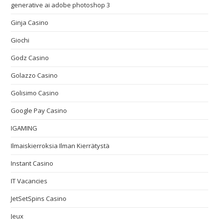
generative ai adobe photoshop 3
Ginja Casino
Giochi
Godz Casino
Golazzo Casino
Golisimo Casino
Google Pay Casino
IGAMING
Ilmaiskierroksia Ilman Kierrätystä
Instant Casino
IT Vacancies
JetSetSpins Casino
Jeux