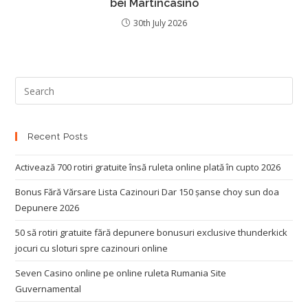
bei Martincasino
30th July 2026
Recent Posts
Activează 700 rotiri gratuite însă ruleta online plată în cupto 2026
Bonus Fără Vărsare Lista Cazinouri Dar 150 șanse choy sun doa
Depunere 2026
50 să rotiri gratuite fără depunere bonusuri exclusive thunderkick
jocuri cu sloturi spre cazinouri online
Seven Casino online pe online ruleta Rumania Site
Guvernamental