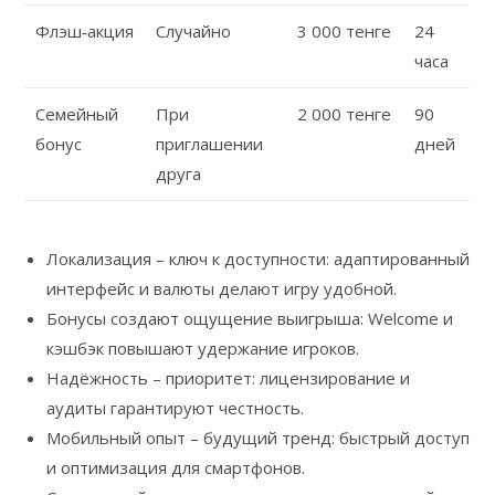
Флэш‑акция
Случайно
3 000 тенге
24
часа
Семейный
При
2 000 тенге
90
бонус
приглашении
дней
друга
Локализация – ключ к доступности: адаптированный
интерфейс и валюты делают игру удобной.
Бонусы создают ощущение выигрыша: Welcome и
кэшбэк повышают удержание игроков.
Надёжность – приоритет: лицензирование и
аудиты гарантируют честность.
Мобильный опыт – будущий тренд: быстрый доступ
и оптимизация для смартфонов.