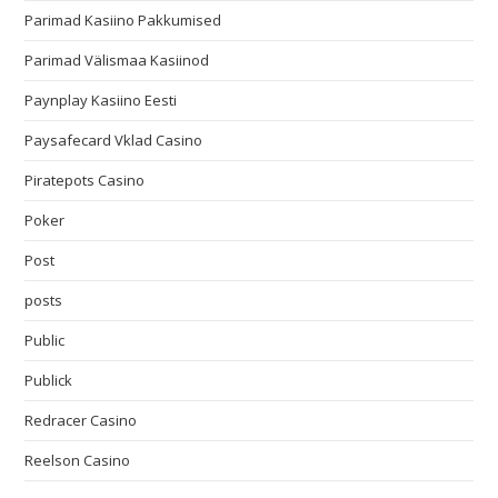
Parimad Kasiino Pakkumised
Parimad Välismaa Kasiinod
Paynplay Kasiino Eesti
Paysafecard Vklad Casino
Piratepots Casino
Poker
Post
posts
Public
Publick
Redracer Casino
Reelson Casino