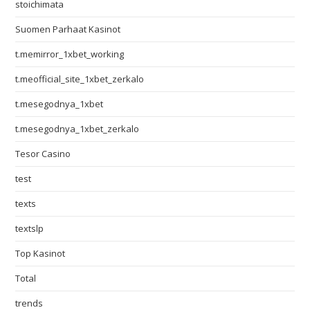
stoichimata
Suomen Parhaat Kasinot
t.memirror_1xbet_working
t.meofficial_site_1xbet_zerkalo
t.mesegodnya_1xbet
t.mesegodnya_1xbet_zerkalo
Tesor Casino
test
texts
textslp
Top Kasinot
Total
trends