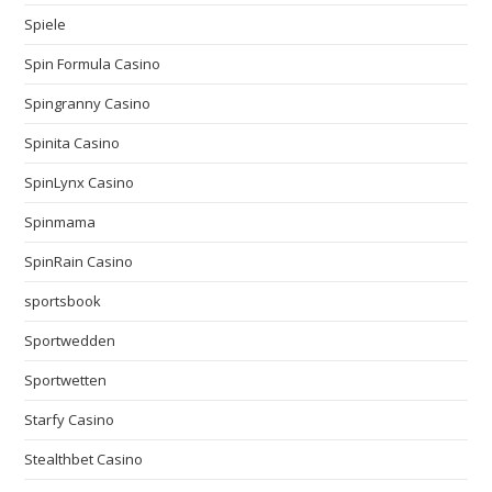
Spiele
Spin Formula Casino
Spingranny Casino
Spinita Casino
SpinLynx Casino
Spinmama
SpinRain Casino
sportsbook
Sportwedden
Sportwetten
Starfy Casino
Stealthbet Casino