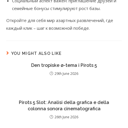
Социальный аспект важен: приглашение друзей и
семейные бонусы стимулируют рост базы.
Откройте для себя мир азартных развлечений, где
каждый клик – шаг к возможной победе.
YOU MIGHT ALSO LIKE
Den tropiske ø-tema i Pirots 5
29th June 2026
Pirots 5 Slot: Analisi della grafica e della
colonna sonora cinematografica
26th June 2026