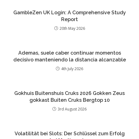
GambleZen UK Login: A Comprehensive Study
Report
20th May 2026
Ademas, suele caber continuar momentos
decisivo manteniendo la distancia alcanzable
4th July 2026
Gokhuis Buitenshuis Cruks 2026 Gokken Zeus
gokkast Buiten Cruks Bergtop 10
3rd August 2026
Volatilität bei Slots: Der Schlüssel zum Erfolg