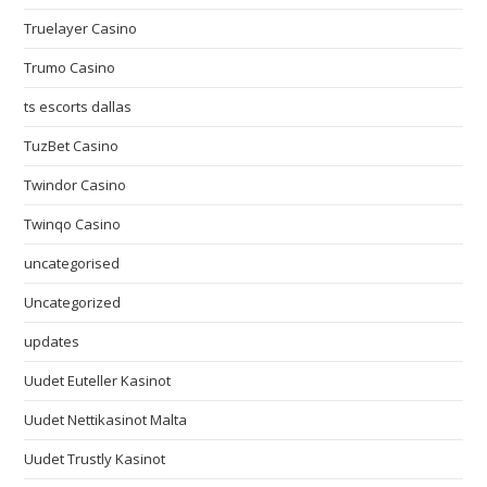
Truelayer Casino
Trumo Casino
ts escorts dallas
TuzBet Casino
Twindor Casino
Twinqo Casino
uncategorised
Uncategorized
updates
Uudet Euteller Kasinot
Uudet Nettikasinot Malta
Uudet Trustly Kasinot