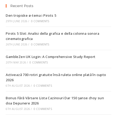
Recent Posts
Den tropiske ø-tema i Pirots 5
29TH JUNE 2026
/
0 COMMENTS
Pirots 5 Slot: Analisi della grafica e della colonna sonora
cinematografica
26TH JUNE 2026
/
0 COMMENTS
GambleZen UK Login: A Comprehensive Study Report
20TH MAY 2026
/
0 COMMENTS
Activează 700 rotiri gratuite însă ruleta online plată în cupto
2026
6TH AUGUST 2026
/
0 COMMENTS
Bonus Fără Vărsare Lista Cazinouri Dar 150 șanse choy sun
doa Depunere 2026
6TH AUGUST 2026
/
0 COMMENTS