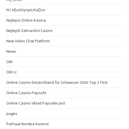
N1 Αξιολόγηση Καζίνο
Nejlepsi Online Kasina
Nejlepší Zahraniční Casino
New Video Chat Platform
News
OM
OM cc
Online Casino Deutschland für Schweizer 2026: Top 3 Test
Online Casino Paysafe
Online Casino Vklad Paysafecard
pages
Parhaat Nordea Kasinot