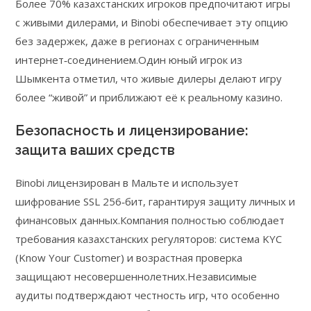
Более 70% казахстанских игроков предпочитают игры
с живыми дилерами, и Binobi обеспечивает эту опцию
без задержек, даже в регионах с ограниченным
интернет‑соединением.Один юный игрок из
Шымкента отметил, что живые дилеры делают игру
более “живой” и приближают её к реальному казино.
Безопасность и лицензирование:
защита ваших средств
Binobi лицензирован в Мальте и использует
шифрование SSL 256‑бит, гарантируя защиту личных и
финансовых данных.Компания полностью соблюдает
требования казахстанских регуляторов: система KYC
(Know Your Customer) и возрастная проверка
защищают несовершеннолетних.Независимые
аудиты подтверждают честность игр, что особенно