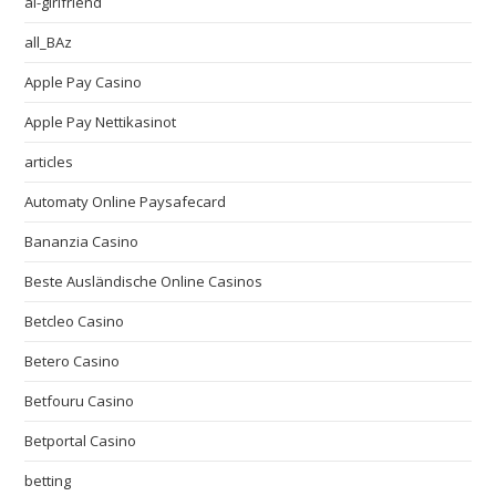
ai-girlfriend
all_BAz
Apple Pay Casino
Apple Pay Nettikasinot
articles
Automaty Online Paysafecard
Bananzia Casino
Beste Ausländische Online Casinos
Betcleo Casino
Betero Casino
Betfouru Casino
Betportal Casino
betting