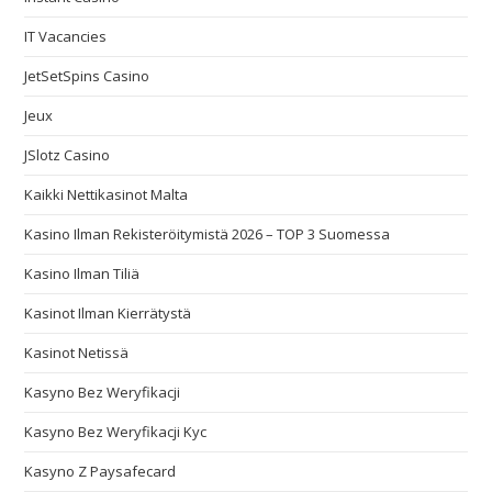
IT Vacancies
JetSetSpins Casino
Jeux
JSlotz Casino
Kaikki Nettikasinot Malta
Kasino Ilman Rekisteröitymistä 2026 – TOP 3 Suomessa
Kasino Ilman Tiliä
Kasinot Ilman Kierrätystä
Kasinot Netissä
Kasyno Bez Weryfikacji
Kasyno Bez Weryfikacji Kyc
Kasyno Z Paysafecard