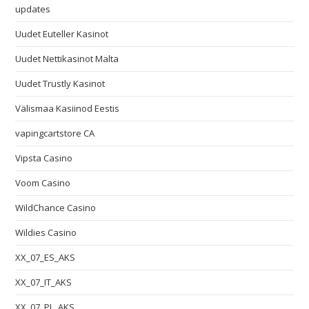
updates
Uudet Euteller Kasinot
Uudet Nettikasinot Malta
Uudet Trustly Kasinot
Välismaa Kasiinod Eestis
vapingcartstore CA
Vipsta Casino
Voom Casino
WildChance Casino
Wildies Casino
XX_07_ES_AKS
XX_07_IT_AKS
XX_07_PL_AKS