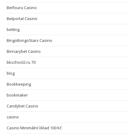
Betfouru Casino
Betportal Casino
betting
BingoBongoStars Casino
Binnarybet Casino
bkschool2.ru 70
blog
Bookkeeping
bookmaker
Candybet Casino
casino
Casino Minimální Vklad 100 Kč