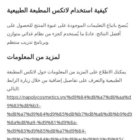
كيفية استخدام لاتكس المطبعة الطبيعية
يُنصح باتباع التعليمات الموجودة على عبوة المنتج للحصول على
أفضل النتائج. عادةً ما يُستخدم كجزء من نظام غذائي متوازن
وبرنامج تدريب منتظم.
لمزيد من المعلومات
يمكنك الاطلاع على المزيد من المعلومات حول لاتكس المطبعة
الطبيعية والتعرف على تفاصيل إضافية من خلال زيارة الرابط
التالي:
https://napolycosmetics.vn/%d9%84%d8%a7%d8%aa%d
9%83%d8%b3-
%d8%a7%d9%84%d9%85%d8%b7%d8%a8%d8%b9%d9
%8a%d8%a9-%d9%81%d9%8a-
%d9%83%d9%85%d8%a7%d9%84-
%d8%a7%d9%84%d8%a3%d8%ac%d8%b3%d9%85/