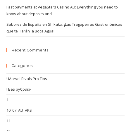
Fast payments at VegaStars Casino AU: Everything you need to
know about deposits and
Sabores de España en Shikaka: ¡Las Tragaperras Gastronómicas
que te Harán la Boca Agua!
Recent Comments
Categories
! Marvel Rivals Pro Tips
! Без рубрики
1
10_07_AU_AKS
11