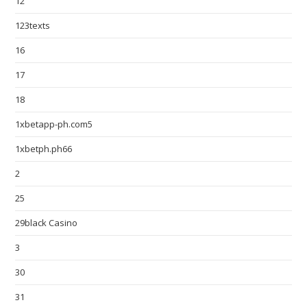
12
123texts
16
17
18
1xbetapp-ph.com5
1xbetph.ph66
2
25
29black Casino
3
30
31