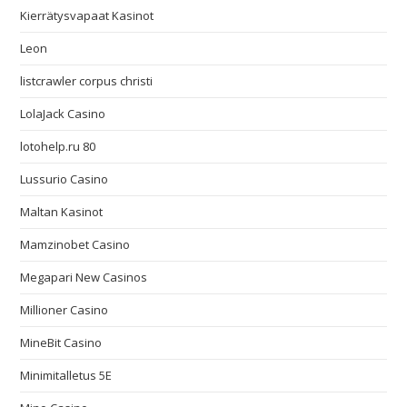
Kierrätysvapaat Kasinot
Leon
listcrawler corpus christi
LolaJack Casino
lotohelp.ru 80
Lussurio Casino
Maltan Kasinot
Mamzinobet Casino
Megapari New Casinos
Millioner Casino
MineBit Casino
Minimitalletus 5E