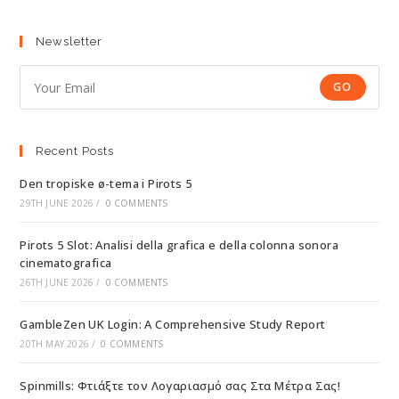
Newsletter
GO
Recent Posts
Den tropiske ø-tema i Pirots 5
29TH JUNE 2026
/
0 COMMENTS
Pirots 5 Slot: Analisi della grafica e della colonna sonora
cinematografica
26TH JUNE 2026
/
0 COMMENTS
GambleZen UK Login: A Comprehensive Study Report
20TH MAY 2026
/
0 COMMENTS
Spinmills: Φτιάξτε τον Λογαριασμό σας Στα Μέτρα Σας!