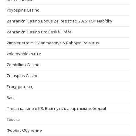
Yoyospins Casino
Zahraniční Casino Bonus Za Registraci 2026: TOP Nabídky
Zahraniční Casino Pro České Hráče
Zimpler ei toimi? Vianmääritys & Rahojen Palautus
zolotoyabloko.ru A
Zombillion Casino
Zuluspins Casino
Στοιχηματικές
Блог
Пинап казино в КЗ: Ваш путь к азартным победам!
Текста
Форекс Обучение