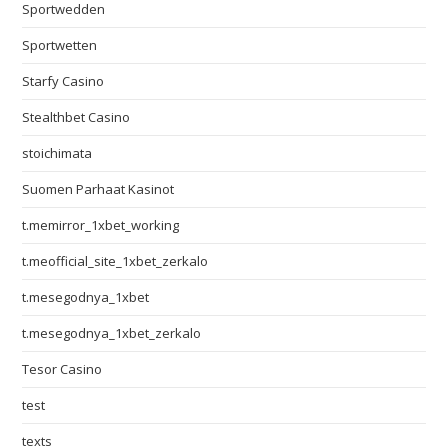
Sportwedden
Sportwetten
Starfy Casino
Stealthbet Casino
stoichimata
Suomen Parhaat Kasinot
t.memirror_1xbet_working
t.meofficial_site_1xbet_zerkalo
t.mesegodnya_1xbet
t.mesegodnya_1xbet_zerkalo
Tesor Casino
test
texts