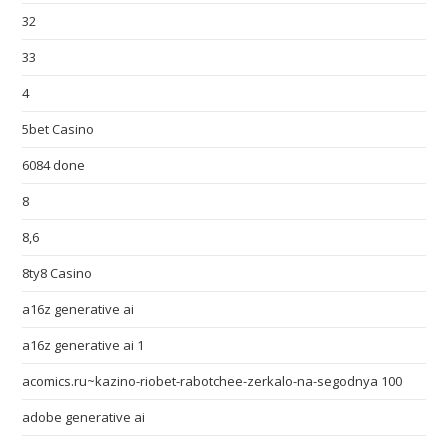
32
33
4
5bet Casino
6084 done
8
8,6
8ty8 Casino
a16z generative ai
a16z generative ai 1
acomics.ru~kazino-riobet-rabotchee-zerkalo-na-segodnya 100
adobe generative ai