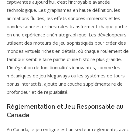
captivantes aujourd’hui, c’est l’incroyable avancée
technologique. Les graphismes en haute définition, les
animations fluides, les effets sonores immersifs et les
bandes sonores orchestrales transforment chaque partie
en une expérience cinématographique. Les développeurs
utilisent des moteurs de jeu sophistiqués pour créer des
mondes virtuels riches en détails, où chaque roulement de
tambour semble faire partie d’une histoire plus grande.
L’intégration de fonctionnalités innovantes, comme les
mécaniques de jeu Megaways ou les systèmes de tours
bonus interactifs, ajoute une couche supplémentaire de
profondeur et de rejouabilité.
Réglementation et Jeu Responsable au
Canada
Au Canada, le jeu en ligne est un secteur réglementé, avec