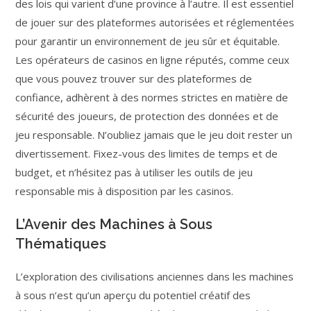
des lois qui varient d’une province à l’autre. Il est essentiel
de jouer sur des plateformes autorisées et réglementées
pour garantir un environnement de jeu sûr et équitable.
Les opérateurs de casinos en ligne réputés, comme ceux
que vous pouvez trouver sur des plateformes de
confiance, adhèrent à des normes strictes en matière de
sécurité des joueurs, de protection des données et de
jeu responsable. N’oubliez jamais que le jeu doit rester un
divertissement. Fixez-vous des limites de temps et de
budget, et n’hésitez pas à utiliser les outils de jeu
responsable mis à disposition par les casinos.
L’Avenir des Machines à Sous
Thématiques
L’exploration des civilisations anciennes dans les machines
à sous n’est qu’un aperçu du potentiel créatif des