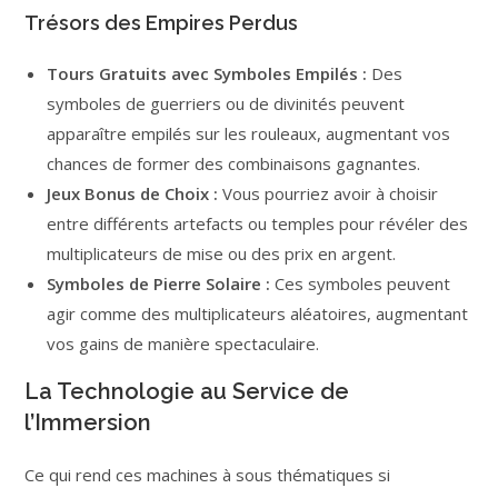
Trésors des Empires Perdus
Tours Gratuits avec Symboles Empilés :
Des
symboles de guerriers ou de divinités peuvent
apparaître empilés sur les rouleaux, augmentant vos
chances de former des combinaisons gagnantes.
Jeux Bonus de Choix :
Vous pourriez avoir à choisir
entre différents artefacts ou temples pour révéler des
multiplicateurs de mise ou des prix en argent.
Symboles de Pierre Solaire :
Ces symboles peuvent
agir comme des multiplicateurs aléatoires, augmentant
vos gains de manière spectaculaire.
La Technologie au Service de
l’Immersion
Ce qui rend ces machines à sous thématiques si