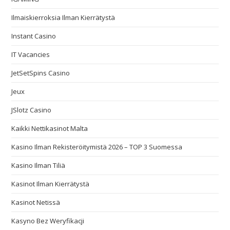
Ilmaiskierroksia Ilman Kierrätystä
Instant Casino
IT Vacancies
JetSetSpins Casino
Jeux
JSlotz Casino
Kaikki Nettikasinot Malta
Kasino Ilman Rekisteröitymistä 2026 – TOP 3 Suomessa
Kasino Ilman Tiliä
Kasinot Ilman Kierrätystä
Kasinot Netissä
Kasyno Bez Weryfikacji