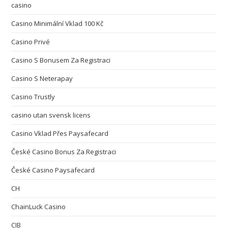
casino
Casino Minimální Vklad 100 Kč
Casino Privé
Casino S Bonusem Za Registraci
Casino S Neterapay
Casino Trustly
casino utan svensk licens
Casino Vklad Přes Paysafecard
České Casino Bonus Za Registraci
České Casino Paysafecard
CH
ChainLuck Casino
CIB