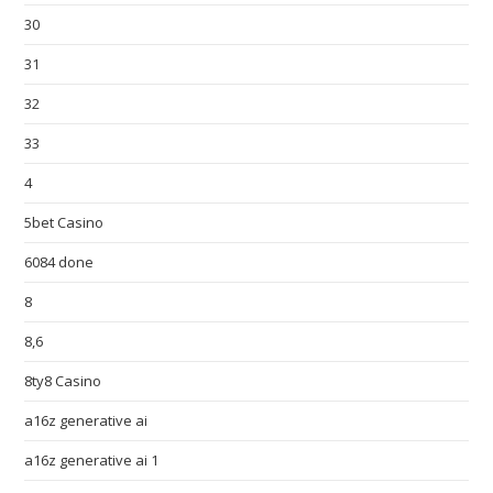
30
31
32
33
4
5bet Casino
6084 done
8
8,6
8ty8 Casino
a16z generative ai
a16z generative ai 1