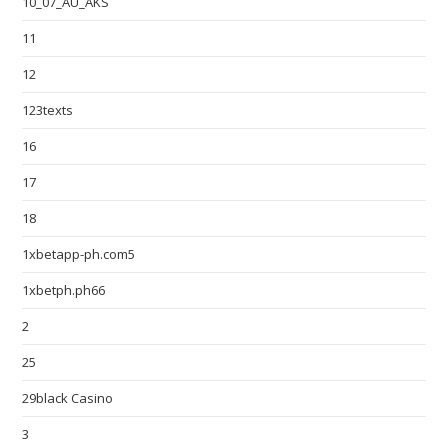
10_07_AU_AKS
11
12
123texts
16
17
18
1xbetapp-ph.com5
1xbetph.ph66
2
25
29black Casino
3