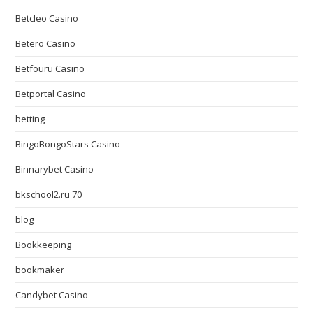
Betcleo Casino
Betero Casino
Betfouru Casino
Betportal Casino
betting
BingoBongoStars Casino
Binnarybet Casino
bkschool2.ru 70
blog
Bookkeeping
bookmaker
Candybet Casino