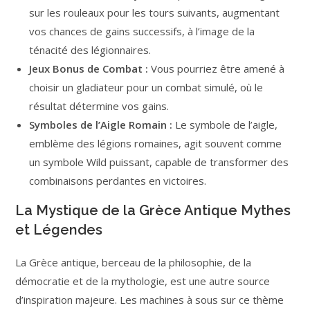
sur les rouleaux pour les tours suivants, augmentant
vos chances de gains successifs, à l’image de la
ténacité des légionnaires.
Jeux Bonus de Combat :
Vous pourriez être amené à
choisir un gladiateur pour un combat simulé, où le
résultat détermine vos gains.
Symboles de l’Aigle Romain :
Le symbole de l’aigle,
emblème des légions romaines, agit souvent comme
un symbole Wild puissant, capable de transformer des
combinaisons perdantes en victoires.
La Mystique de la Grèce Antique Mythes
et Légendes
La Grèce antique, berceau de la philosophie, de la
démocratie et de la mythologie, est une autre source
d’inspiration majeure. Les machines à sous sur ce thème