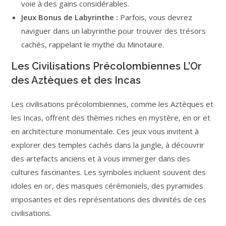
voie à des gains considérables.
Jeux Bonus de Labyrinthe :
Parfois, vous devrez
naviguer dans un labyrinthe pour trouver des trésors
cachés, rappelant le mythe du Minotaure.
Les Civilisations Précolombiennes L’Or
des Aztèques et des Incas
Les civilisations précolombiennes, comme les Aztèques et
les Incas, offrent des thèmes riches en mystère, en or et
en architecture monumentale. Ces jeux vous invitent à
explorer des temples cachés dans la jungle, à découvrir
des artefacts anciens et à vous immerger dans des
cultures fascinantes. Les symboles incluent souvent des
idoles en or, des masques cérémoniels, des pyramides
imposantes et des représentations des divinités de ces
civilisations.