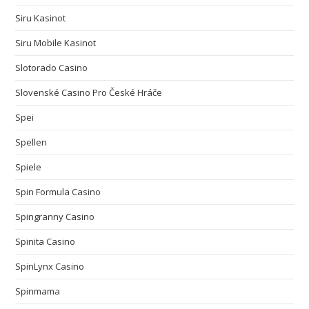
Siru Kasinot
Siru Mobile Kasinot
Slotorado Casino
Slovenské Casino Pro České Hráče
Spei
Spellen
Spiele
Spin Formula Casino
Spingranny Casino
Spinita Casino
SpinLynx Casino
Spinmama