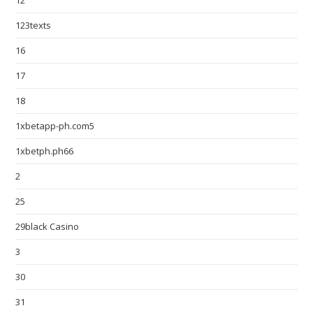
12
123texts
16
17
18
1xbetapp-ph.com5
1xbetph.ph66
2
25
29black Casino
3
30
31