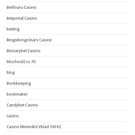
Betfouru Casino
Betportal Casino
betting
BingoBongoStars Casino
Binnarybet Casino
bkschool2.ru 70
blog
Bookkeeping
bookmaker
Candybet Casino
casino
Casino Minimální Vklad 100 Kč