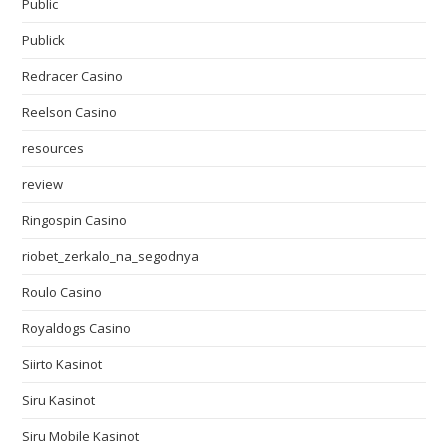
Public
Publick
Redracer Casino
Reelson Casino
resources
review
Ringospin Casino
riobet_zerkalo_na_segodnya
Roulo Casino
Royaldogs Casino
Siirto Kasinot
Siru Kasinot
Siru Mobile Kasinot