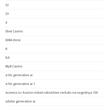
32
33
4
5bet Casino
6084 done
8
8,6
8ty8 Casino
a16z generative ai
a16z generative ai 1
acomics.ru~kazino-riobet-rabotchee-zerkalo-na-segodnya 100
adobe generative ai