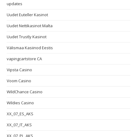
updates
Uudet Euteller Kasinot
Uudet Nettikasinot Malta
Uudet Trustly Kasinot
Välismaa Kasiinod Eestis
vapingcartstore CA
Vipsta Casino
Voom Casino
WildChance Casino
Wildies Casino
XX_07_ES_AKS
XX_07_IT_AKS
XX_07_PL_AKS