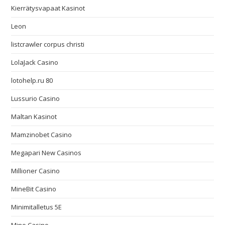
Kierrätysvapaat Kasinot
Leon
listcrawler corpus christi
LolaJack Casino
lotohelp.ru 80
Lussurio Casino
Maltan Kasinot
Mamzinobet Casino
Megapari New Casinos
Millioner Casino
MineBit Casino
Minimitalletus 5E