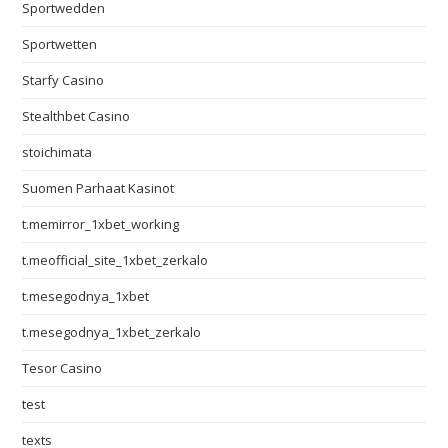
Sportwedden
Sportwetten
Starfy Casino
Stealthbet Casino
stoichimata
Suomen Parhaat Kasinot
t.memirror_1xbet_working
t.meofficial_site_1xbet_zerkalo
t.mesegodnya_1xbet
t.mesegodnya_1xbet_zerkalo
Tesor Casino
test
texts