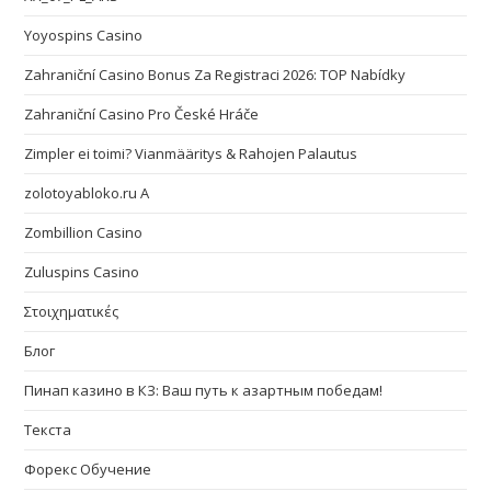
Yoyospins Casino
Zahraniční Casino Bonus Za Registraci 2026: TOP Nabídky
Zahraniční Casino Pro České Hráče
Zimpler ei toimi? Vianmääritys & Rahojen Palautus
zolotoyabloko.ru A
Zombillion Casino
Zuluspins Casino
Στοιχηματικές
Блог
Пинап казино в КЗ: Ваш путь к азартным победам!
Текста
Форекс Обучение