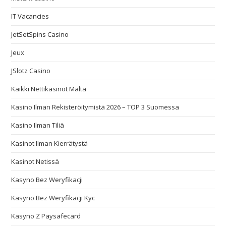
IT Vacancies
JetSetSpins Casino
Jeux
JSlotz Casino
Kaikki Nettikasinot Malta
Kasino Ilman Rekisteröitymistä 2026 – TOP 3 Suomessa
Kasino Ilman Tiliä
Kasinot Ilman Kierrätystä
Kasinot Netissä
Kasyno Bez Weryfikacji
Kasyno Bez Weryfikacji Kyc
Kasyno Z Paysafecard