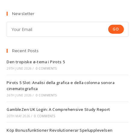
Newsletter
GO
Recent Posts
Den tropiske ø-tema i Pirots 5
29TH JUNE 2026
/
0 COMMENTS
Pirots 5 Slot: Analisi della grafica e della colonna sonora
cinematografica
26TH JUNE 2026
/
0 COMMENTS
GambleZen UK Login: A Comprehensive Study Report
20TH MAY 2026
/
0 COMMENTS
Köp Bonusfunktioner Revolutionerar Spelupplevelsen