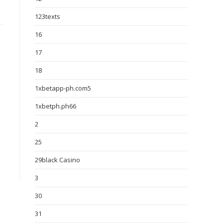
123texts
16
17
18
1xbetapp-ph.com5
1xbetph.ph66
2
25
29black Casino
3
30
31