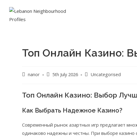
Топ Онлайн Казино: 
nanor
5th July 2026
Uncategorised
Топ Онлайн Казино: Выбор Луч
Как Выбрать Надежное Казино?
Современный рынок азартных игр предлагает множ
одинаково надежны и честны. При выборе казино 