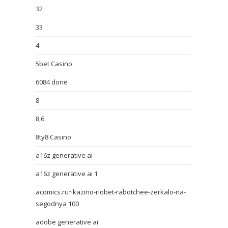
32
33
4
5bet Casino
6084 done
8
8,6
8ty8 Casino
a16z generative ai
a16z generative ai 1
acomics.ru~kazino-riobet-rabotchee-zerkalo-na-
segodnya 100
adobe generative ai