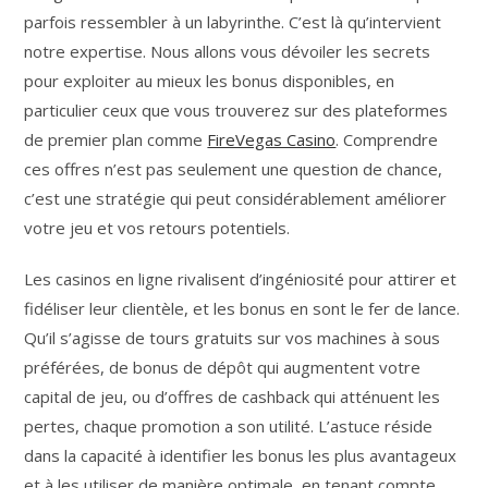
parfois ressembler à un labyrinthe. C’est là qu’intervient
notre expertise. Nous allons vous dévoiler les secrets
pour exploiter au mieux les bonus disponibles, en
particulier ceux que vous trouverez sur des plateformes
de premier plan comme
FireVegas Casino
. Comprendre
ces offres n’est pas seulement une question de chance,
c’est une stratégie qui peut considérablement améliorer
votre jeu et vos retours potentiels.
Les casinos en ligne rivalisent d’ingéniosité pour attirer et
fidéliser leur clientèle, et les bonus en sont le fer de lance.
Qu’il s’agisse de tours gratuits sur vos machines à sous
préférées, de bonus de dépôt qui augmentent votre
capital de jeu, ou d’offres de cashback qui atténuent les
pertes, chaque promotion a son utilité. L’astuce réside
dans la capacité à identifier les bonus les plus avantageux
et à les utiliser de manière optimale, en tenant compte