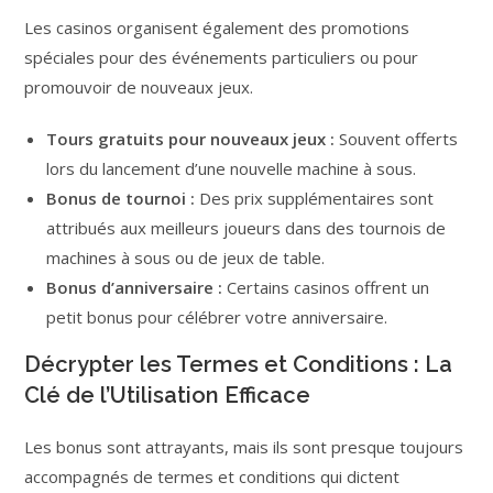
Les casinos organisent également des promotions
spéciales pour des événements particuliers ou pour
promouvoir de nouveaux jeux.
Tours gratuits pour nouveaux jeux :
Souvent offerts
lors du lancement d’une nouvelle machine à sous.
Bonus de tournoi :
Des prix supplémentaires sont
attribués aux meilleurs joueurs dans des tournois de
machines à sous ou de jeux de table.
Bonus d’anniversaire :
Certains casinos offrent un
petit bonus pour célébrer votre anniversaire.
Décrypter les Termes et Conditions : La
Clé de l’Utilisation Efficace
Les bonus sont attrayants, mais ils sont presque toujours
accompagnés de termes et conditions qui dictent