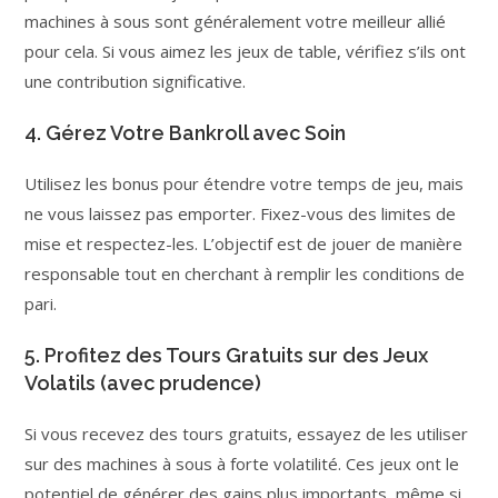
machines à sous sont généralement votre meilleur allié
pour cela. Si vous aimez les jeux de table, vérifiez s’ils ont
une contribution significative.
4. Gérez Votre Bankroll avec Soin
Utilisez les bonus pour étendre votre temps de jeu, mais
ne vous laissez pas emporter. Fixez-vous des limites de
mise et respectez-les. L’objectif est de jouer de manière
responsable tout en cherchant à remplir les conditions de
pari.
5. Profitez des Tours Gratuits sur des Jeux
Volatils (avec prudence)
Si vous recevez des tours gratuits, essayez de les utiliser
sur des machines à sous à forte volatilité. Ces jeux ont le
potentiel de générer des gains plus importants, même si