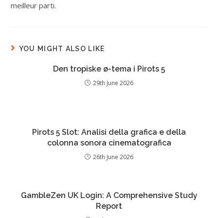
meilleur parti.
YOU MIGHT ALSO LIKE
Den tropiske ø-tema i Pirots 5
29th June 2026
Pirots 5 Slot: Analisi della grafica e della
colonna sonora cinematografica
26th June 2026
GambleZen UK Login: A Comprehensive Study
Report