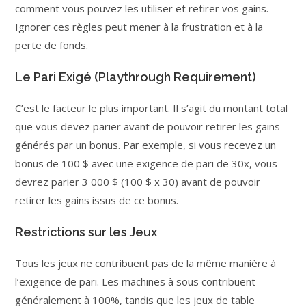
comment vous pouvez les utiliser et retirer vos gains.
Ignorer ces règles peut mener à la frustration et à la
perte de fonds.
Le Pari Exigé (Playthrough Requirement)
C’est le facteur le plus important. Il s’agit du montant total
que vous devez parier avant de pouvoir retirer les gains
générés par un bonus. Par exemple, si vous recevez un
bonus de 100 $ avec une exigence de pari de 30x, vous
devrez parier 3 000 $ (100 $ x 30) avant de pouvoir
retirer les gains issus de ce bonus.
Restrictions sur les Jeux
Tous les jeux ne contribuent pas de la même manière à
l’exigence de pari. Les machines à sous contribuent
généralement à 100%, tandis que les jeux de table