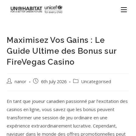
Maximisez Vos Gains : Le
Guide Ultime des Bonus sur
FireVegas Casino
nanor
6th July 2026
Uncategorised
En tant que joueur canadien passionné par l’excitation des
casinos en ligne, vous savez que les bonus peuvent
transformer une session de jeu ordinaire en une
expérience extraordinairement lucrative. Cependant,
naviguer dans le monde des offres promotionnelles peut