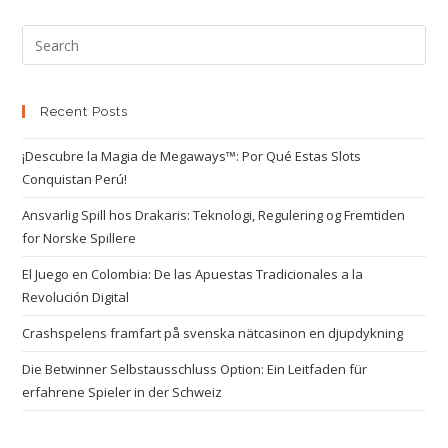
Recent Posts
¡Descubre la Magia de Megaways™: Por Qué Estas Slots
Conquistan Perú!
Ansvarlig Spill hos Drakaris: Teknologi, Regulering og Fremtiden
for Norske Spillere
El Juego en Colombia: De las Apuestas Tradicionales a la
Revolución Digital
Crashspelens framfart på svenska nätcasinon en djupdykning
Die Betwinner Selbstausschluss Option: Ein Leitfaden für
erfahrene Spieler in der Schweiz