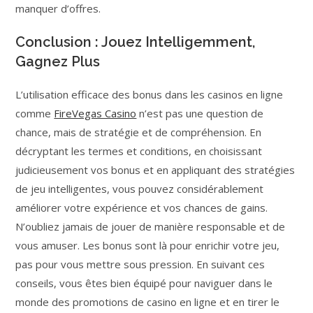
manquer d’offres.
Conclusion : Jouez Intelligemment,
Gagnez Plus
L’utilisation efficace des bonus dans les casinos en ligne
comme
FireVegas Casino
n’est pas une question de
chance, mais de stratégie et de compréhension. En
décryptant les termes et conditions, en choisissant
judicieusement vos bonus et en appliquant des stratégies
de jeu intelligentes, vous pouvez considérablement
améliorer votre expérience et vos chances de gains.
N’oubliez jamais de jouer de manière responsable et de
vous amuser. Les bonus sont là pour enrichir votre jeu,
pas pour vous mettre sous pression. En suivant ces
conseils, vous êtes bien équipé pour naviguer dans le
monde des promotions de casino en ligne et en tirer le