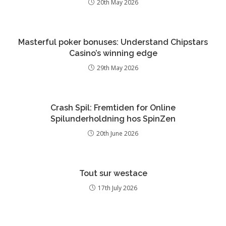
20th May 2026
Masterful poker bonuses: Understand Chipstars
Casino’s winning edge
29th May 2026
Crash Spil: Fremtiden for Online
Spilunderholdning hos SpinZen
20th June 2026
Tout sur westace
17th July 2026