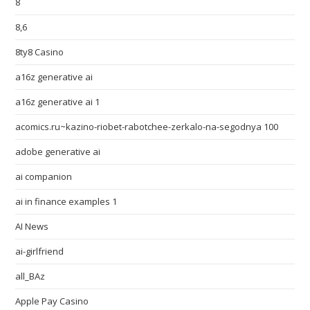
8
8,6
8ty8 Casino
a16z generative ai
a16z generative ai 1
acomics.ru~kazino-riobet-rabotchee-zerkalo-na-segodnya 100
adobe generative ai
ai companion
ai in finance examples 1
AI News
ai-girlfriend
all_BAz
Apple Pay Casino