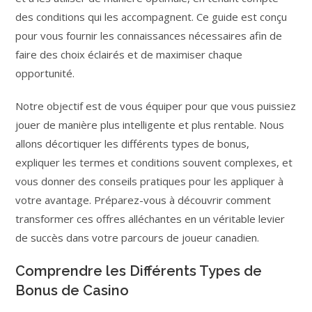
des conditions qui les accompagnent. Ce guide est conçu
pour vous fournir les connaissances nécessaires afin de
faire des choix éclairés et de maximiser chaque
opportunité.
Notre objectif est de vous équiper pour que vous puissiez
jouer de manière plus intelligente et plus rentable. Nous
allons décortiquer les différents types de bonus,
expliquer les termes et conditions souvent complexes, et
vous donner des conseils pratiques pour les appliquer à
votre avantage. Préparez-vous à découvrir comment
transformer ces offres alléchantes en un véritable levier
de succès dans votre parcours de joueur canadien.
Comprendre les Différents Types de
Bonus de Casino