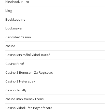
bkschool2.ru 70
blog
Bookkeeping
bookmaker
Candybet Casino
casino
Casino Minimální Vklad 100 Kč
Casino Privé
Casino S Bonusem Za Registraci
Casino S Neterapay
Casino Trustly
casino utan svensk licens
Casino Vklad Přes Paysafecard