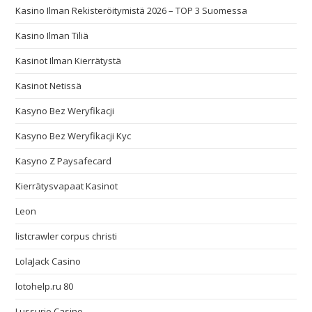
Kasino Ilman Rekisteröitymistä 2026 – TOP 3 Suomessa
Kasino Ilman Tiliä
Kasinot Ilman Kierrätystä
Kasinot Netissä
Kasyno Bez Weryfikacji
Kasyno Bez Weryfikacji Kyc
Kasyno Z Paysafecard
Kierrätysvapaat Kasinot
Leon
listcrawler corpus christi
LolaJack Casino
lotohelp.ru 80
Lussurio Casino