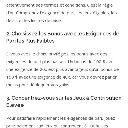
attentivement ses termes et conditions. C’est la règle
d’or. Comprenez l’exigence de pari, les jeux éligibles, les
délais et les limites de mise.
2. Choisissez les Bonus avec les Exigences de
Pari les Plus Faibles
Si vous avez le choix, privilégiez les bonus avec des
exigences de pari plus basses. Un bonus de 100 $ avec
une exigence de 20x est plus avantageux qu’un bonus de
150 $ avec une exigence de 40x, car vous devrez parier
moins pour débloquer vos gains.
3. Concentrez-vous sur les Jeux à Contribution
Élevée
Pour satisfaire rapidement les exigences de pari, jouez
principalement aux jeux qui contribuent à 100%. Les