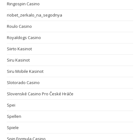
Ringospin Casino
riobet_zerkalo_na_segodnya
Roulo Casino
Royaldogs Casino
Siirto Kasinot
Siru Kasinot
Siru Mobile Kasinot
Slotorado Casino
Slovenské Casino Pro České Hráče
Spei
Spellen
Spiele
Spin Formula Casino