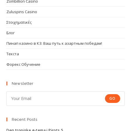
Zombillion Casino
Zuluspins Casino
Στοιχηματικές
Блог
Пинап казино в КЗ: Ваш путь к азартным победам!
Текста
Форекс Обучение
Newsletter
GO
Recent Posts
Den tropiske ø-tema i Pirots 5