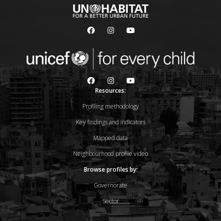
Resources:
Profiling methodology
Key findings and indicators
Mapped data
Neighbourhood profile video
Browse profiles by:
Governorate
Sector