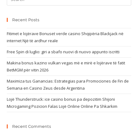
Recent Posts
Fitimet e lojërave Bonuset verde casino Shqipëria Blackjack në
internet Një të ardhur reale
Free Spin di luglio: giri a sbafo nuovi di nuovo appunto iscritti
Makina bonus kazino vulkan vegas më e mirë e lojërave të fatit
BetMGM për vitin 2026
Maximiza tus Ganancias: Estrategias para Promociones de Fin de
Semana en Casino Zeus desde Argentina
Lojë Thunderstruck: ice casino bonus pa depozitim Shijoni
Microgaming Pozicion Falas Lojë Online Online Pa Shkarkim
Recent Comments