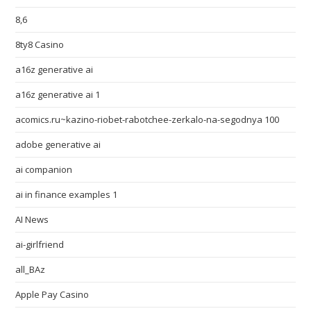
8,6
8ty8 Casino
a16z generative ai
a16z generative ai 1
acomics.ru~kazino-riobet-rabotchee-zerkalo-na-segodnya 100
adobe generative ai
ai companion
ai in finance examples 1
AI News
ai-girlfriend
all_BAz
Apple Pay Casino