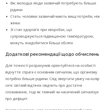
Вік: молодші люди зазвичай потребують більше
рідини.
Стать: чоловіки зазвичай мають вищі потреби, ніж
жінки.
Зі стан здоров’я: при хворобах, що
супроводжуються підвищеною температурою,
можуть знадобитися більші обсяги.
Додаткові рекомендації щодо обчислень
Для точності розрахунків орієнтуйтеся на особисті
відчуття: спрага є основним сигналом, що організму
потрібно більше рідини. Слід звертати увагу на колір
сечі: світлий відтінок свідчить про достатнє
споживання, тоді як темний чи насичений сигналізує
про дефіцит.