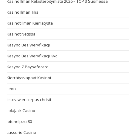
Kasino Ilman Rekisteröitymistä 2026 – TOP 3 Suomessa
Kasino Ilman Tiliä
Kasinot Ilman Kierrätystä
Kasinot Netissä
Kasyno Bez Weryfikacji
Kasyno Bez Weryfikacji Kyc
Kasyno Z Paysafecard
Kierrätysvapaat Kasinot
Leon
listcrawler corpus christi
LolaJack Casino
lotohelp.ru 80
Lussurio Casino