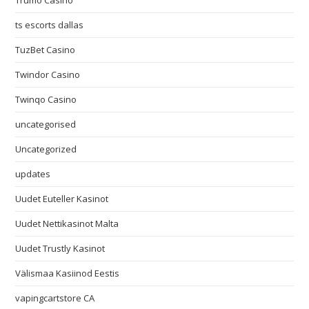
ts escorts dallas
TuzBet Casino
Twindor Casino
Twinqo Casino
uncategorised
Uncategorized
updates
Uudet Euteller Kasinot
Uudet Nettikasinot Malta
Uudet Trustly Kasinot
Välismaa Kasiinod Eestis
vapingcartstore CA