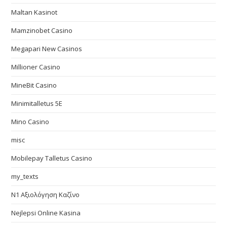
Maltan Kasinot
Mamzinobet Casino
Megapari New Casinos
Millioner Casino
MineBit Casino
Minimitalletus 5E
Mino Casino
misc
Mobilepay Talletus Casino
my_texts
N1 Αξιολόγηση Καζίνο
Nejlepsi Online Kasina