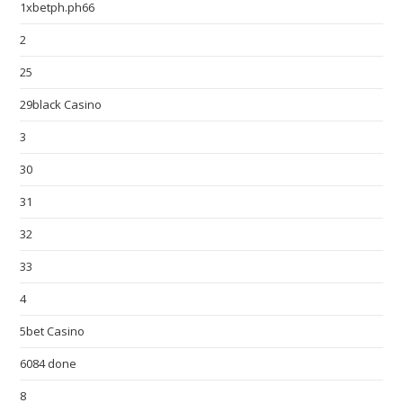
1xbetph.ph66
2
25
29black Casino
3
30
31
32
33
4
5bet Casino
6084 done
8