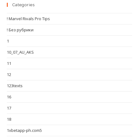
Categories
! Marvel Rivals Pro Tips
! Без рубрики
1
10_07_AU_AKS
11
12
123texts
16
17
18
1xbetapp-ph.com5