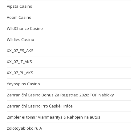
Vipsta Casino
Voom Casino
WildChance Casino
Wildies Casino
XX_07_ES_AKS
XX_07_IT_AKS
XX_07_PL_AKS
Yoyospins Casino
Zahraniční Casino Bonus Za Registraci 2026: TOP Nabídky
Zahraniční Casino Pro České Hráče
Zimpler ei toimi? Vianmääritys & Rahojen Palautus
zolotoyabloko.ru A