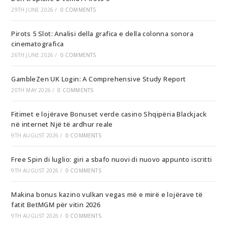
29TH JUNE 2026
/
0 COMMENTS
Pirots 5 Slot: Analisi della grafica e della colonna sonora
cinematografica
26TH JUNE 2026
/
0 COMMENTS
GambleZen UK Login: A Comprehensive Study Report
20TH MAY 2026
/
0 COMMENTS
Fitimet e lojërave Bonuset verde casino Shqipëria Blackjack
në internet Një të ardhur reale
9TH AUGUST 2026
/
0 COMMENTS
Free Spin di luglio: giri a sbafo nuovi di nuovo appunto iscritti
9TH AUGUST 2026
/
0 COMMENTS
Makina bonus kazino vulkan vegas më e mirë e lojërave të
fatit BetMGM për vitin 2026
9TH AUGUST 2026
/
0 COMMENTS