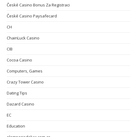
České Casino Bonus Za Registraci
České Casino Paysafecard
CH
ChainLuck Casino
CIB
Cocoa Casino
Computers, Games
Crazy Tower Сasino
Dating Tips
Dazard Casino
EC
Education
elemporiodelvw.com.ar