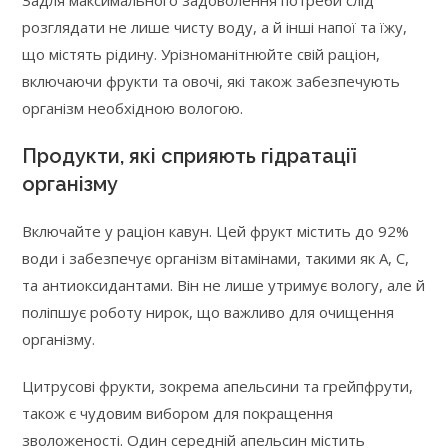
Задля максимального задоволення потреби слід
розглядати не лише чисту воду, а й інші напої та їжу,
що містять рідину. Урізноманітнюйте свій раціон,
включаючи фрукти та овочі, які також забезпечують
організм необхідною вологою.
Продукти, які сприяють гідратації
організму
Включайте у раціон кавун. Цей фрукт містить до 92%
води і забезпечує організм вітамінами, такими як A, C,
та антиоксидантами. Він не лише утримує вологу, але й
поліпшує роботу нирок, що важливо для очищення
організму.
Цитрусові фрукти, зокрема апельсини та грейпфрути,
також є чудовим вибором для покращення
зволоженості. Один середній апельсин містить