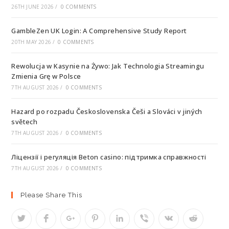
26TH JUNE 2026
/
0 COMMENTS
GambleZen UK Login: A Comprehensive Study Report
20TH MAY 2026
/
0 COMMENTS
Rewolucja w Kasynie na Żywo: Jak Technologia Streamingu
Zmienia Grę w Polsce
7TH AUGUST 2026
/
0 COMMENTS
Hazard po rozpadu Československa Češi a Slováci v jiných
světech
7TH AUGUST 2026
/
0 COMMENTS
Ліцензії і регуляція Beton casino: підтримка справжності
7TH AUGUST 2026
/
0 COMMENTS
Please Share This