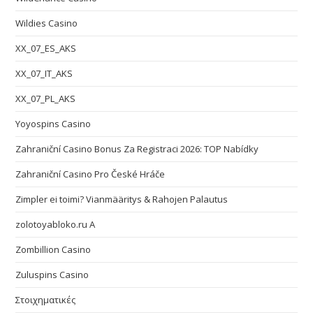
Wildies Casino
XX_07_ES_AKS
XX_07_IT_AKS
XX_07_PL_AKS
Yoyospins Casino
Zahraniční Casino Bonus Za Registraci 2026: TOP Nabídky
Zahraniční Casino Pro České Hráče
Zimpler ei toimi? Vianmääritys & Rahojen Palautus
zolotoyabloko.ru A
Zombillion Casino
Zuluspins Casino
Στοιχηματικές