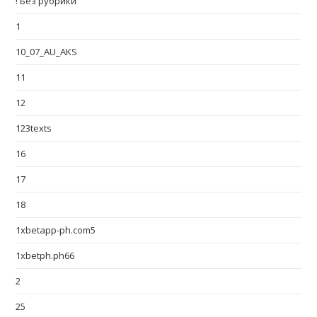
! Без рубрики
1
10_07_AU_AKS
11
12
123texts
16
17
18
1xbetapp-ph.com5
1xbetph.ph66
2
25