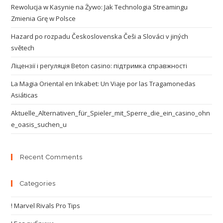
Rewolucja w Kasynie na Żywo: Jak Technologia Streamingu
Zmienia Grę w Polsce
Hazard po rozpadu Československa Češi a Slováci v jiných
světech
Ліцензії і регуляція Beton casino: підтримка справжності
La Magia Oriental en Inkabet: Un Viaje por las Tragamonedas
Asiáticas
Aktuelle_Alternativen_für_Spieler_mit_Sperre_die_ein_casino_ohn
e_oasis_suchen_u
Recent Comments
Categories
! Marvel Rivals Pro Tips