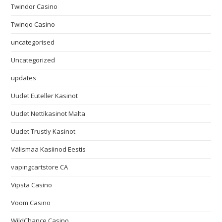
Twindor Casino
Twinqo Casino
uncategorised
Uncategorized
updates
Uudet Euteller Kasinot
Uudet Nettikasinot Malta
Uudet Trustly Kasinot
Välismaa Kasiinod Eestis
vapingcartstore CA
Vipsta Casino
Voom Casino
WildChance Casino