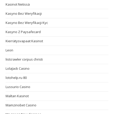
Kasinot Netissä
Kasyno Bez Weryfikacji
Kasyno Bez Weryfikacji Kyc
Kasyno Z Paysafecard
Kierrätysvapaat Kasinot
Leon
listcrawler corpus christi
LolaJack Casino
lotohelp.ru 80
Lussurio Casino
Maltan Kasinot
Mamzinobet Casino