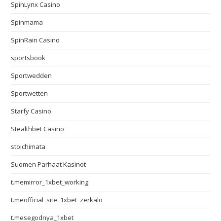
SpinLynx Casino
Spinmama
SpinRain Casino
sportsbook
Sportwedden
Sportwetten
Starfy Casino
Stealthbet Casino
stoichimata
Suomen Parhaat Kasinot
t.memirror_1xbet_working
t.meofficial_site_1xbet_zerkalo
t.mesegodnya_1xbet