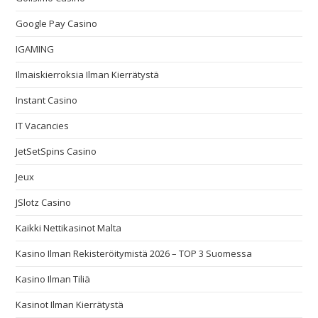
Google Pay Casino
IGAMING
Ilmaiskierroksia Ilman Kierrätystä
Instant Casino
IT Vacancies
JetSetSpins Casino
Jeux
JSlotz Casino
Kaikki Nettikasinot Malta
Kasino Ilman Rekisteröitymistä 2026 – TOP 3 Suomessa
Kasino Ilman Tiliä
Kasinot Ilman Kierrätystä