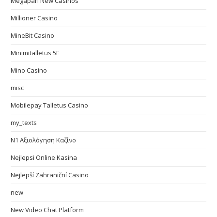
Megapari New Casinos
Millioner Casino
MineBit Casino
Minimitalletus 5E
Mino Casino
misc
Mobilepay Talletus Casino
my_texts
N1 Αξιολόγηση Καζίνο
Nejlepsi Online Kasina
Nejlepší Zahraniční Casino
new
New Video Chat Platform