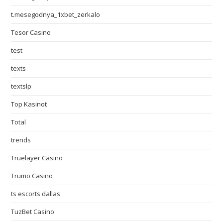
t.mesegodnya_1xbet_zerkalo
Tesor Casino
test
texts
textslp
Top Kasinot
Total
trends
Truelayer Casino
Trumo Casino
ts escorts dallas
TuzBet Casino