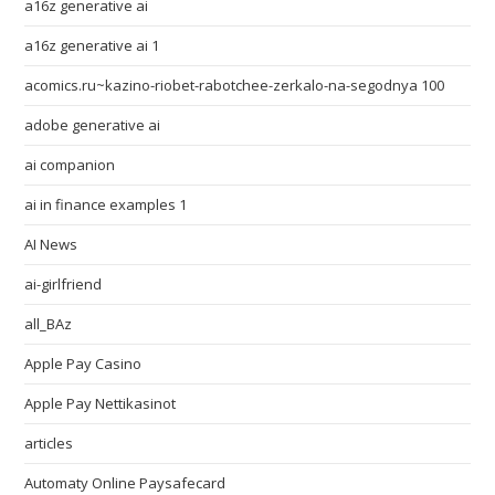
a16z generative ai
a16z generative ai 1
acomics.ru~kazino-riobet-rabotchee-zerkalo-na-segodnya 100
adobe generative ai
ai companion
ai in finance examples 1
AI News
ai-girlfriend
all_BAz
Apple Pay Casino
Apple Pay Nettikasinot
articles
Automaty Online Paysafecard