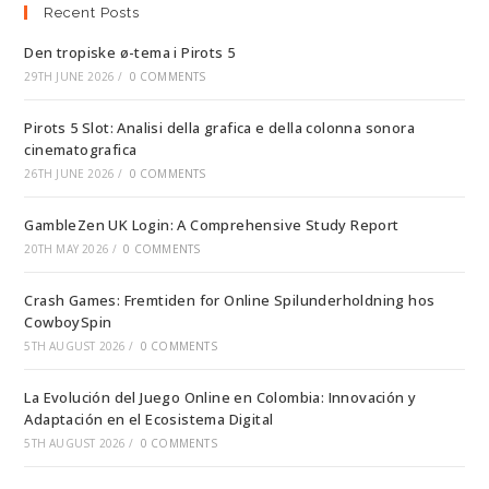
Recent Posts
Den tropiske ø-tema i Pirots 5
29TH JUNE 2026
/
0 COMMENTS
Pirots 5 Slot: Analisi della grafica e della colonna sonora
cinematografica
26TH JUNE 2026
/
0 COMMENTS
GambleZen UK Login: A Comprehensive Study Report
20TH MAY 2026
/
0 COMMENTS
Crash Games: Fremtiden for Online Spilunderholdning hos
CowboySpin
5TH AUGUST 2026
/
0 COMMENTS
La Evolución del Juego Online en Colombia: Innovación y
Adaptación en el Ecosistema Digital
5TH AUGUST 2026
/
0 COMMENTS