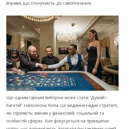
вправи, що спонукають до самопізнання.
Ще одним гарним вибором може стати “Думай і
багатій” Наполеона Хілла. Це видання надає стратегії,
які сприяють змінам у фінансовій, соціальній та
особистій сферах. Хілл фокусується на принципах
успіху, що допомагають досягати поставлених цілей.