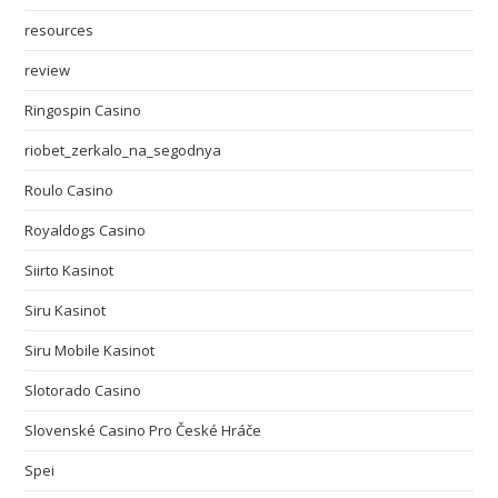
resources
review
Ringospin Casino
riobet_zerkalo_na_segodnya
Roulo Casino
Royaldogs Casino
Siirto Kasinot
Siru Kasinot
Siru Mobile Kasinot
Slotorado Casino
Slovenské Casino Pro České Hráče
Spei