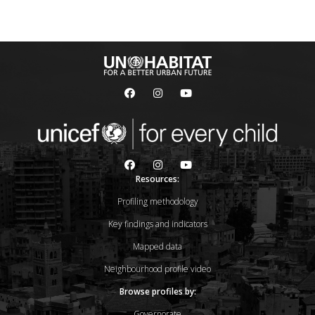
Resources:
Profiling methodology
Key findings and indicators
Mapped data
Neighbourhood profile video
Browse profiles by:
Governorate