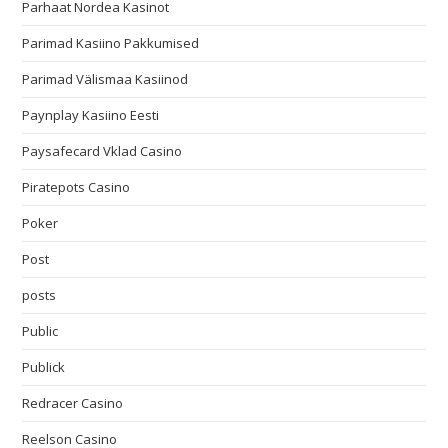
Parhaat Nordea Kasinot
Parimad Kasiino Pakkumised
Parimad Välismaa Kasiinod
Paynplay Kasiino Eesti
Paysafecard Vklad Casino
Piratepots Casino
Poker
Post
posts
Public
Publick
Redracer Casino
Reelson Casino