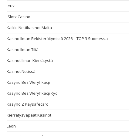
Jeux
JSlotz Casino
Kaikki Nettikasinot Malta
Kasino Ilman Rekisteröitymistä 2026 – TOP 3 Suomessa
Kasino Ilman Tiliä
Kasinot Ilman Kierrätystä
Kasinot Netissä
Kasyno Bez Weryfikacji
Kasyno Bez Weryfikacji Kyc
Kasyno Z Paysafecard
Kierrätysvapaat Kasinot
Leon