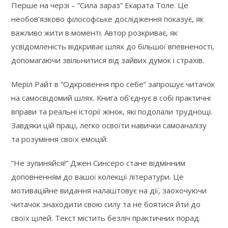
Перше на черзі – “Сила зараз” Екарата Толе. Це
необов’язково філософське дослідження показує, як
важливо жити в моменті. Автор розкриває, як
усвідомленість відкриває шлях до більшої впевненості,
допомагаючи звільнитися від зайвих думок і страхів.
Меріл Райт в “Одкровення про себе” запрошує читачок
на самосвідомий шлях. Книга об’єднує в собі практичні
вправи та реальні історії жінок, які подолали труднощі.
Завдяки цій праці, легко освоїти навички самоаналізу
та розуміння своїх емоцій.
“Не зупиняйся!” Джен Синсеро стане відмінним
доповненням до вашої колекції літератури. Це
мотиваційне видання налаштовує на дії, заохочуючи
читачок знаходити свою силу та не боятися йти до
своїх цілей. Текст містить безліч практичних порад.