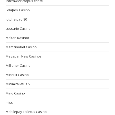
listcrawler corpus christi
LolaJack Casino
lotohelp.ru 80
Lussurio Casino
Maltan Kasinot
Mamzinobet Casino
Megapari New Casinos
Millioner Casino
MineBit Casino
Minimitalletus 5E
Mino Casino
misc
Mobilepay Talletus Casino