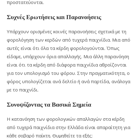
προστατεύονται.
Συχνές Ερωτήσεις και Παρανοήσεις
Υπάρχουν ορισμένες κοινές παρανοήσεις σχετικά με τη
φορολόγηση των κερδών από τυχερά παιχνίδια. Μια από
αυτές είναι ότι όλα τα κέρδη φορολογούνται. Όπως
είδαμε, υπάρχουν όρια απαλλαγής. Μια άλλη παρανόηση
είναι ότι τα κέρδη από διάφορα παιχνίδια αθροίζονται
για τον υπολογισμό του φόρου. Στην πραγματικότητα, ο
φόρος υπολογίζεται ανά δελτίο ή ανά παρτίδα, ανάλογα
με το παιχνίδι.
Συνοψίζοντας τα Βασικά Σημεία
Η κατανόηση των φορολογικών απαλλαγών στα κέρδη
από τυχερά παιχνίδια στην Ελλάδα είναι απαραίτητη για
κάθε σοβαρό παίκτη. Θυμηθείτε τα εξής: