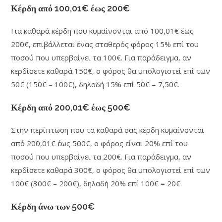
Κέρδη από 100,01€ έως 200€
Για καθαρά κέρδη που κυμαίνονται από 100,01€ έως
200€, επιβάλλεται ένας σταθερός φόρος 15% επί του
ποσού που υπερβαίνει τα 100€. Για παράδειγμα, αν
κερδίσετε καθαρά 150€, ο φόρος θα υπολογιστεί επί των
50€ (150€ – 100€), δηλαδή 15% επί 50€ = 7,50€.
Κέρδη από 200,01€ έως 500€
Στην περίπτωση που τα καθαρά σας κέρδη κυμαίνονται
από 200,01€ έως 500€, ο φόρος είναι 20% επί του
ποσού που υπερβαίνει τα 200€. Για παράδειγμα, αν
κερδίσετε καθαρά 300€, ο φόρος θα υπολογιστεί επί των
100€ (300€ – 200€), δηλαδή 20% επί 100€ = 20€.
Κέρδη άνω των 500€