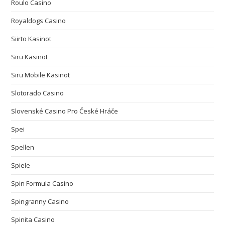
Roulo Casino
Royaldogs Casino
Siirto Kasinot
Siru Kasinot
Siru Mobile Kasinot
Slotorado Casino
Slovenské Casino Pro České Hráče
Spei
Spellen
Spiele
Spin Formula Casino
Spingranny Casino
Spinita Casino