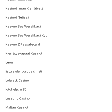
Kasinot Ilman Kierrätystä
Kasinot Netissä
Kasyno Bez Weryfikacji
Kasyno Bez Weryfikacji Kyc
Kasyno Z Paysafecard
Kierrätysvapaat Kasinot
Leon
listcrawler corpus christi
LolaJack Casino
lotohelp.ru 80
Lussurio Casino
Maltan Kasinot