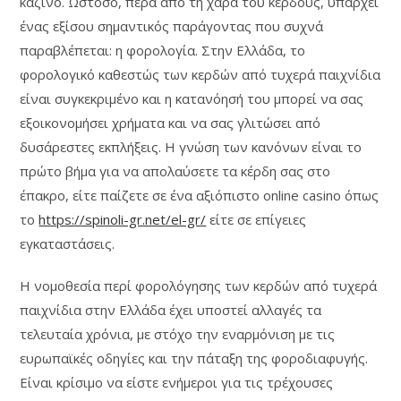
καζίνο. Ωστόσο, πέρα από τη χαρά του κέρδους, υπάρχει
ένας εξίσου σημαντικός παράγοντας που συχνά
παραβλέπεται: η φορολογία. Στην Ελλάδα, το
φορολογικό καθεστώς των κερδών από τυχερά παιχνίδια
είναι συγκεκριμένο και η κατανόησή του μπορεί να σας
εξοικονομήσει χρήματα και να σας γλιτώσει από
δυσάρεστες εκπλήξεις. Η γνώση των κανόνων είναι το
πρώτο βήμα για να απολαύσετε τα κέρδη σας στο
έπακρο, είτε παίζετε σε ένα αξιόπιστο online casino όπως
το
https://spinoli-gr.net/el-gr/
είτε σε επίγειες
εγκαταστάσεις.
Η νομοθεσία περί φορολόγησης των κερδών από τυχερά
παιχνίδια στην Ελλάδα έχει υποστεί αλλαγές τα
τελευταία χρόνια, με στόχο την εναρμόνιση με τις
ευρωπαϊκές οδηγίες και την πάταξη της φοροδιαφυγής.
Είναι κρίσιμο να είστε ενήμεροι για τις τρέχουσες