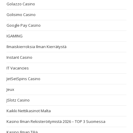
Golazzo Casino
Golisimo Casino
Google Pay Casino
IGAMING
Ilmaiskierroksia Ilman Kierrätystä
Instant Casino
IT Vacancies
JetSetSpins Casino
Jeux
JSlotz Casino
Kaikki Nettikasinot Malta
Kasino Ilman Rekisteröitymistä 2026 – TOP 3 Suomessa
Kasino Ilman Tiliä