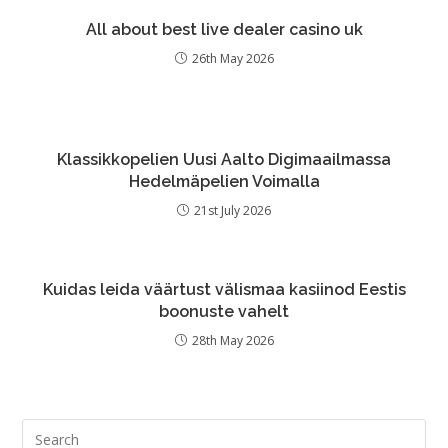
All about best live dealer casino uk
26th May 2026
Klassikkopelien Uusi Aalto Digimaailmassa
Hedelmäpelien Voimalla
21st July 2026
Kuidas leida väärtust välismaa kasiinod Eestis
boonuste vahelt
28th May 2026