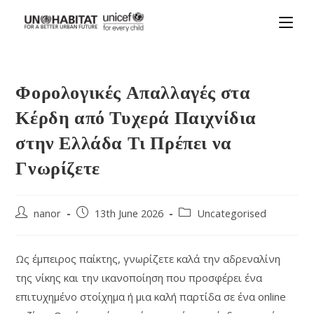
Φορολογικές Απαλλαγές στα
Κέρδη από Τυχερά Παιχνίδια
στην Ελλάδα Τι Πρέπει να
Γνωρίζετε
nanor
13th June 2026
Uncategorised
Ως έμπειρος παίκτης, γνωρίζετε καλά την αδρεναλίνη
της νίκης και την ικανοποίηση που προσφέρει ένα
επιτυχημένο στοίχημα ή μια καλή παρτίδα σε ένα online