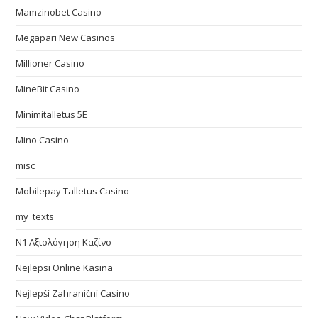
Mamzinobet Casino
Megapari New Casinos
Millioner Casino
MineBit Casino
Minimitalletus 5E
Mino Casino
misc
Mobilepay Talletus Casino
my_texts
N1 Αξιολόγηση Καζίνο
Nejlepsi Online Kasina
Nejlepší Zahraniční Casino