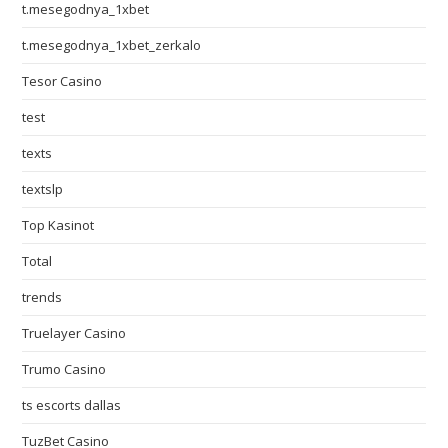
t.mesegodnya_1xbet
t.mesegodnya_1xbet_zerkalo
Tesor Casino
test
texts
textslp
Top Kasinot
Total
trends
Truelayer Casino
Trumo Casino
ts escorts dallas
TuzBet Casino