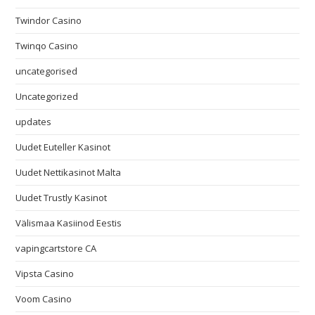
Twindor Casino
Twinqo Casino
uncategorised
Uncategorized
updates
Uudet Euteller Kasinot
Uudet Nettikasinot Malta
Uudet Trustly Kasinot
Välismaa Kasiinod Eestis
vapingcartstore CA
Vipsta Casino
Voom Casino