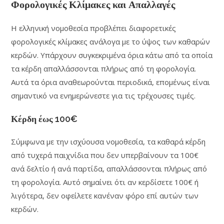
Φορολογικές Κλίμακες και Απαλλαγές
Η ελληνική νομοθεσία προβλέπει διαφορετικές
φορολογικές κλίμακες ανάλογα με το ύψος των καθαρών
κερδών. Υπάρχουν συγκεκριμένα όρια κάτω από τα οποία
τα κέρδη απαλλάσσονται πλήρως από τη φορολογία.
Αυτά τα όρια αναθεωρούνται περιοδικά, επομένως είναι
σημαντικό να ενημερώνεστε για τις τρέχουσες τιμές.
Κέρδη έως 100€
Σύμφωνα με την ισχύουσα νομοθεσία, τα καθαρά κέρδη
από τυχερά παιχνίδια που δεν υπερβαίνουν τα 100€
ανά δελτίο ή ανά παρτίδα, απαλλάσσονται πλήρως από
τη φορολογία. Αυτό σημαίνει ότι αν κερδίσετε 100€ ή
λιγότερα, δεν οφείλετε κανέναν φόρο επί αυτών των
κερδών.