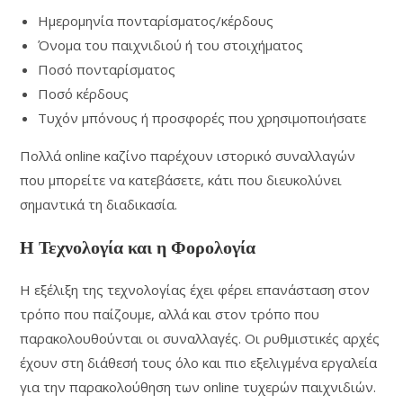
Ημερομηνία πονταρίσματος/κέρδους
Όνομα του παιχνιδιού ή του στοιχήματος
Ποσό πονταρίσματος
Ποσό κέρδους
Τυχόν μπόνους ή προσφορές που χρησιμοποιήσατε
Πολλά online καζίνο παρέχουν ιστορικό συναλλαγών
που μπορείτε να κατεβάσετε, κάτι που διευκολύνει
σημαντικά τη διαδικασία.
Η Τεχνολογία και η Φορολογία
Η εξέλιξη της τεχνολογίας έχει φέρει επανάσταση στον
τρόπο που παίζουμε, αλλά και στον τρόπο που
παρακολουθούνται οι συναλλαγές. Οι ρυθμιστικές αρχές
έχουν στη διάθεσή τους όλο και πιο εξελιγμένα εργαλεία
για την παρακολούθηση των online τυχερών παιχνιδιών.