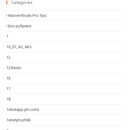
Categories
! Marvel Rivals Pro Tips
! Без рубрики
1
10_07_AU_AKS
12
123texts
16
17
18
1xbetapp-ph.com5
1xbetph.ph66