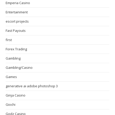
Emperia Casino
Entertainment
escort projects
Fast Payouts
first
Forex Trading
Gambling
Gambling/Casino
Games
generative ai adobe photoshop 3
Ginja Casino
Giochi
Godz Casino