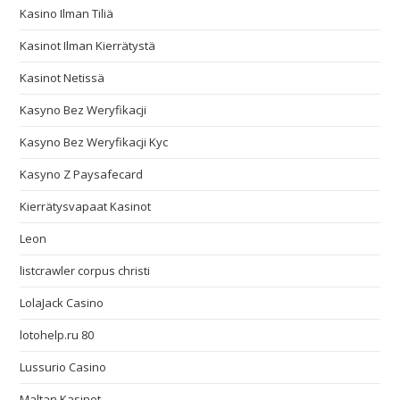
Kasino Ilman Tiliä
Kasinot Ilman Kierrätystä
Kasinot Netissä
Kasyno Bez Weryfikacji
Kasyno Bez Weryfikacji Kyc
Kasyno Z Paysafecard
Kierrätysvapaat Kasinot
Leon
listcrawler corpus christi
LolaJack Casino
lotohelp.ru 80
Lussurio Casino
Maltan Kasinot