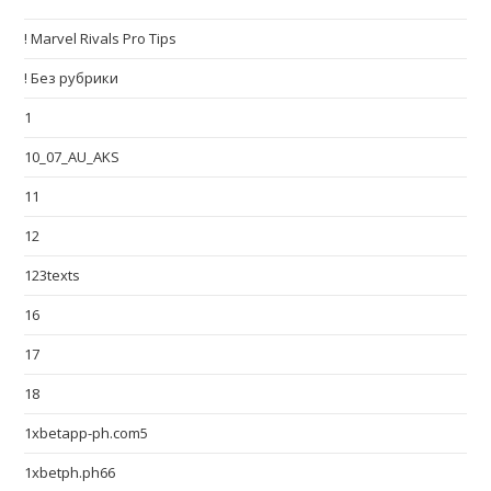
! Marvel Rivals Pro Tips
! Без рубрики
1
10_07_AU_AKS
11
12
123texts
16
17
18
1xbetapp-ph.com5
1xbetph.ph66