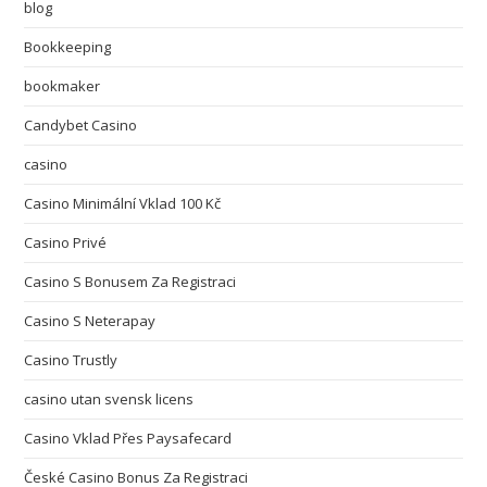
blog
Bookkeeping
bookmaker
Candybet Casino
casino
Casino Minimální Vklad 100 Kč
Casino Privé
Casino S Bonusem Za Registraci
Casino S Neterapay
Casino Trustly
casino utan svensk licens
Casino Vklad Přes Paysafecard
České Casino Bonus Za Registraci