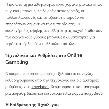
Πέρα από τη μεταβλητότητα, άλλα χαρακτηριστικά όπως
οι γύροι μπόνους, τα δωρεάν περιστροφές, οι
πολλαπλασιαστές και τα τζάκποτ μπορούν να
επηρεάσουν σημαντικά την εμπειρία σας. Οι
κουλοχέρηδες υψηλής μεταβλητότητας συχνά διαθέτουν
πιο εκρηκτικούς γύρους μπόνους ή δυνατότητες για
τεράστια κέρδη μέσω πολλαπλασιαστών.
Τεχνολογία και Ρυθμίσεις στο Online
Gambling
Ο κόσμος του online gambling εξελίσσεται συνεχώς,
καθοδηγούμενος από την τεχνολογία και τις αυστηρές
ρυθμίσεις. Στο
TrivelaBet
, δεσμευόμαστε να παρέχουμε
μια ασφαλή, δίκαιη και καινοτόμο πλατφόρμα παιχνιδιού.
Η Επίδραση της Τεχνολογίας