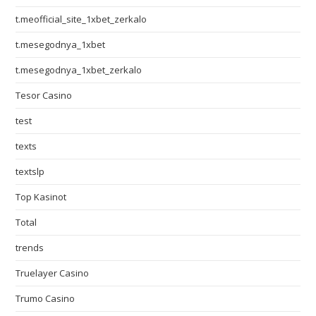
t.meofficial_site_1xbet_zerkalo
t.mesegodnya_1xbet
t.mesegodnya_1xbet_zerkalo
Tesor Casino
test
texts
textslp
Top Kasinot
Total
trends
Truelayer Casino
Trumo Casino