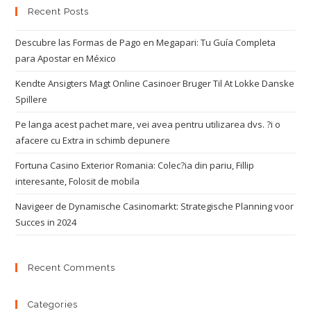
Recent Posts
Descubre las Formas de Pago en Megapari: Tu Guía Completa
para Apostar en México
Kendte Ansigters Magt Online Casinoer Bruger Til At Lokke Danske
Spillere
Pe langa acest pachet mare, vei avea pentru utilizarea dvs. ?i o
afacere cu Extra in schimb depunere
Fortuna Casino Exterior Romania: Colec?ia din pariu, Fillip
interesante, Folosit de mobila
Navigeer de Dynamische Casinomarkt: Strategische Planning voor
Succes in 2024
Recent Comments
Categories