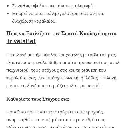
Συνήθως υψηλότερες μέγιστες πληρωμές.
Μπορεί να απαιτούν μεγαλύτερη υπομονή και
διαχείριση κεφαλαίου.
Πώς να Επιλέξετε τον Σωστό Κουλοχέρη στο
TrivelaBet
Η επιλογή μεταξύ υψηλής και χαμηλής μεταβλητότητας
εξαρτάται σε μεγάλο βαθμό από το προσωπικό σας στυλ
παιχνιδιού, τους στόχους σας και τη διάθεση του
κεφαλαίου σας. Δεν υπάρχει “σωστή” ή “λάθος” επιλογή,
μόνο η επιλογή που ταιριάζει καλύτερα σε εσάς.
Καθορίστε τους Στόχους σας
Πριν ξεκινήσετε να περιστρέφετε τους τροχούς,
αναρωτηθείτε τι αναζητάτε από τη συνεδρία σας.
Ψάχνετε για συνεχή, μικρά κέρδη που θα παρατείνουν