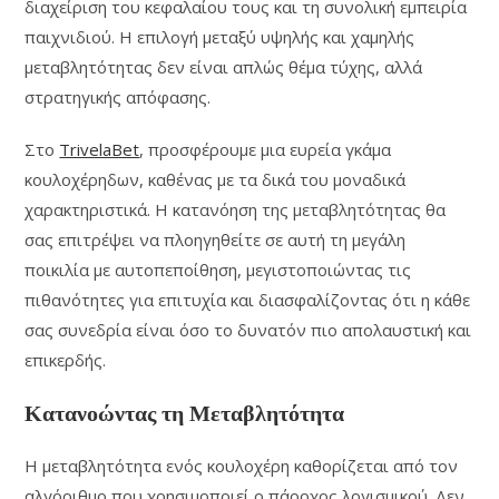
διαχείριση του κεφαλαίου τους και τη συνολική εμπειρία
παιχνιδιού. Η επιλογή μεταξύ υψηλής και χαμηλής
μεταβλητότητας δεν είναι απλώς θέμα τύχης, αλλά
στρατηγικής απόφασης.
Στο
TrivelaBet
, προσφέρουμε μια ευρεία γκάμα
κουλοχέρηδων, καθένας με τα δικά του μοναδικά
χαρακτηριστικά. Η κατανόηση της μεταβλητότητας θα
σας επιτρέψει να πλοηγηθείτε σε αυτή τη μεγάλη
ποικιλία με αυτοπεποίθηση, μεγιστοποιώντας τις
πιθανότητες για επιτυχία και διασφαλίζοντας ότι η κάθε
σας συνεδρία είναι όσο το δυνατόν πιο απολαυστική και
επικερδής.
Κατανοώντας τη Μεταβλητότητα
Η μεταβλητότητα ενός κουλοχέρη καθορίζεται από τον
αλγόριθμο που χρησιμοποιεί ο πάροχος λογισμικού. Δεν