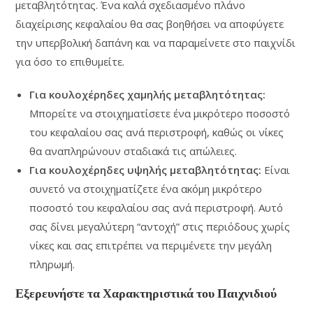
μεταβλητότητας. Ένα καλά σχεδιασμένο πλάνο
διαχείρισης κεφαλαίου θα σας βοηθήσει να αποφύγετε
την υπερβολική δαπάνη και να παραμείνετε στο παιχνίδι
για όσο το επιθυμείτε.
Για κουλοχέρηδες χαμηλής μεταβλητότητας:
Μπορείτε να στοιχηματίσετε ένα μικρότερο ποσοστό
του κεφαλαίου σας ανά περιστροφή, καθώς οι νίκες
θα αναπληρώνουν σταδιακά τις απώλειες.
Για κουλοχέρηδες υψηλής μεταβλητότητας:
Είναι
συνετό να στοιχηματίζετε ένα ακόμη μικρότερο
ποσοστό του κεφαλαίου σας ανά περιστροφή. Αυτό
σας δίνει μεγαλύτερη “αντοχή” στις περιόδους χωρίς
νίκες και σας επιτρέπει να περιμένετε την μεγάλη
πληρωμή.
Εξερευνήστε τα Χαρακτηριστικά του Παιχνιδιού