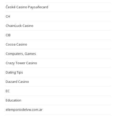
České Casino Paysafecard
CH
ChainLuck Casino
CIB
Cocoa Casino
Computers, Games
Crazy Tower Сasino
Dating Tips
Dazard Casino
EC
Education
elemporiodelvw.com.ar