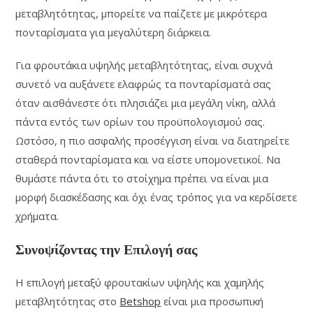
μεταβλητότητας, μπορείτε να παίζετε με μικρότερα
πονταρίσματα για μεγαλύτερη διάρκεια.
Για φρουτάκια υψηλής μεταβλητότητας, είναι συχνά
συνετό να αυξάνετε ελαφρώς τα πονταρίσματά σας
όταν αισθάνεστε ότι πλησιάζει μια μεγάλη νίκη, αλλά
πάντα εντός των ορίων του προϋπολογισμού σας.
Ωστόσο, η πιο ασφαλής προσέγγιση είναι να διατηρείτε
σταθερά πονταρίσματα και να είστε υπομονετικοί. Να
θυμάστε πάντα ότι το στοίχημα πρέπει να είναι μια
μορφή διασκέδασης και όχι ένας τρόπος για να κερδίσετε
χρήματα.
Συνοψίζοντας την Επιλογή σας
Η επιλογή μεταξύ φρουτακίων υψηλής και χαμηλής
μεταβλητότητας στο
Betshop
είναι μια προσωπική