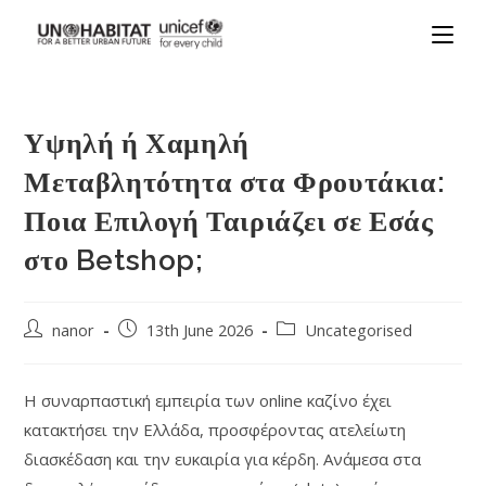
Υψηλή ή Χαμηλή
Μεταβλητότητα στα Φρουτάκια:
Ποια Επιλογή Ταιριάζει σε Εσάς
στο Betshop;
nanor
13th June 2026
Uncategorised
Η συναρπαστική εμπειρία των online καζίνο έχει
κατακτήσει την Ελλάδα, προσφέροντας ατελείωτη
διασκέδαση και την ευκαιρία για κέρδη. Ανάμεσα στα