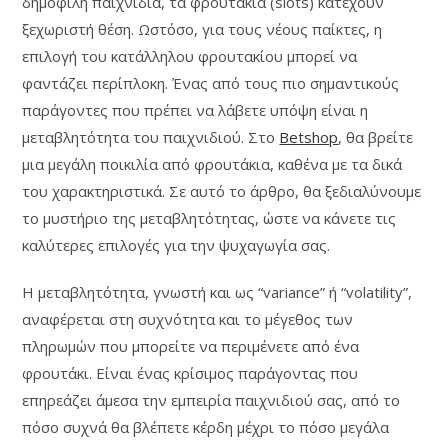
δημοφιλή παιχνίδια, τα φρουτάκια (slots) κατέχουν
ξεχωριστή θέση. Ωστόσο, για τους νέους παίκτες, η
επιλογή του κατάλληλου φρουτακίου μπορεί να
φαντάζει περίπλοκη. Ένας από τους πιο σημαντικούς
παράγοντες που πρέπει να λάβετε υπόψη είναι η
μεταβλητότητα του παιχνιδιού. Στο
Betshop
, θα βρείτε
μια μεγάλη ποικιλία από φρουτάκια, καθένα με τα δικά
του χαρακτηριστικά. Σε αυτό το άρθρο, θα ξεδιαλύνουμε
το μυστήριο της μεταβλητότητας, ώστε να κάνετε τις
καλύτερες επιλογές για την ψυχαγωγία σας.
Η μεταβλητότητα, γνωστή και ως “variance” ή “volatility”,
αναφέρεται στη συχνότητα και το μέγεθος των
πληρωμών που μπορείτε να περιμένετε από ένα
φρουτάκι. Είναι ένας κρίσιμος παράγοντας που
επηρεάζει άμεσα την εμπειρία παιχνιδιού σας, από το
πόσο συχνά θα βλέπετε κέρδη μέχρι το πόσο μεγάλα