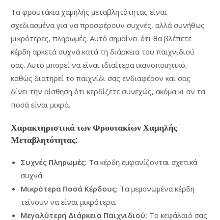
Τα φρουτάκια χαμηλής μεταβλητότητας είναι
σχεδιασμένα για να προσφέρουν συχνές, αλλά συνήθως
μικρότερες, πληρωμές. Αυτό σημαίνει ότι θα βλέπετε
κέρδη αρκετά συχνά κατά τη διάρκεια του παιχνιδιού
σας. Αυτό μπορεί να είναι ιδιαίτερα ικανοποιητικό,
καθώς διατηρεί το παιχνίδι σας ενδιαφέρον και σας
δίνει την αίσθηση ότι κερδίζετε συνεχώς, ακόμα κι αν τα
ποσά είναι μικρά.
Χαρακτηριστικά των Φρουτακίων Χαμηλής
Μεταβλητότητας:
Συχνές Πληρωμές:
Τα κέρδη εμφανίζονται σχετικά
συχνά.
Μικρότερα Ποσά Κέρδους:
Τα μεμονωμένα κέρδη
τείνουν να είναι μικρότερα.
Μεγαλύτερη Διάρκεια Παιχνιδιού:
Το κεφάλαιό σας