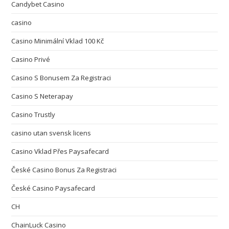
Candybet Casino
casino
Casino Minimální Vklad 100 Kč
Casino Privé
Casino S Bonusem Za Registraci
Casino S Neterapay
Casino Trustly
casino utan svensk licens
Casino Vklad Přes Paysafecard
České Casino Bonus Za Registraci
České Casino Paysafecard
CH
ChainLuck Casino