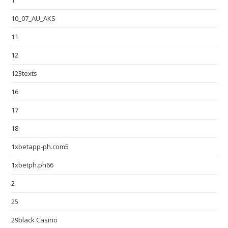
1
10_07_AU_AKS
11
12
123texts
16
17
18
1xbetapp-ph.com5
1xbetph.ph66
2
25
29black Casino