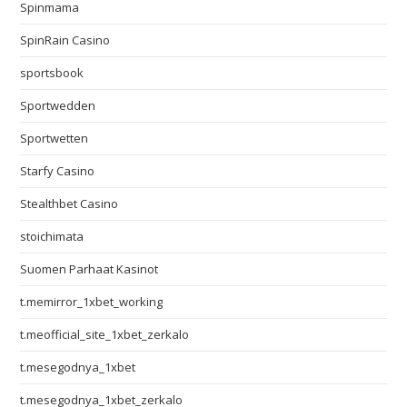
Spinmama
SpinRain Casino
sportsbook
Sportwedden
Sportwetten
Starfy Casino
Stealthbet Casino
stoichimata
Suomen Parhaat Kasinot
t.memirror_1xbet_working
t.meofficial_site_1xbet_zerkalo
t.mesegodnya_1xbet
t.mesegodnya_1xbet_zerkalo