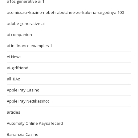
a16z generative ai 1
acomics.ru~kazino-riobet-rabotchee-zerkalo-na-segodnya 100
adobe generative ai
ai companion
ai in finance examples 1
AI News
ai-girlfriend
all_BAz
Apple Pay Casino
Apple Pay Nettikasinot
articles
Automaty Online Paysafecard
Bananzia Casino