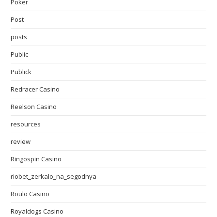
Poker
Post
posts
Public
Publick
Redracer Casino
Reelson Casino
resources
review
Ringospin Casino
riobet_zerkalo_na_segodnya
Roulo Casino
Royaldogs Casino