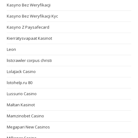
Kasyno Bez Weryfikacji
Kasyno Bez Weryfikacji Kyc
Kasyno Z Paysafecard
Kierrätysvapaat Kasinot
Leon
listcrawler corpus christi
LolaJack Casino
lotohelp.ru 80
Lussurio Casino
Maltan Kasinot
Mamzinobet Casino
Megapari New Casinos