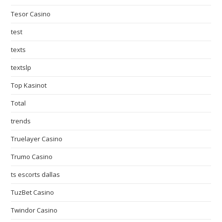
Tesor Casino
test
texts
textslp
Top Kasinot
Total
trends
Truelayer Casino
Trumo Casino
ts escorts dallas
TuzBet Casino
Twindor Casino