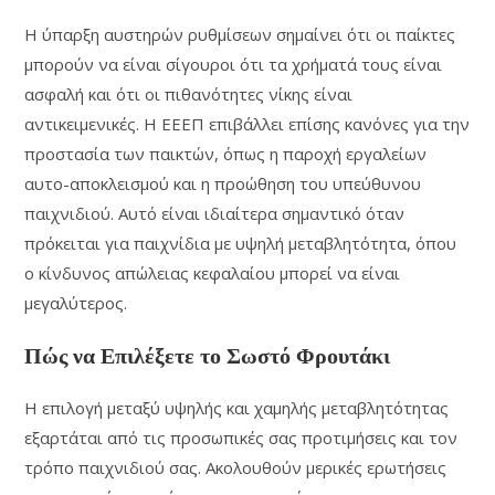
Η ύπαρξη αυστηρών ρυθμίσεων σημαίνει ότι οι παίκτες
μπορούν να είναι σίγουροι ότι τα χρήματά τους είναι
ασφαλή και ότι οι πιθανότητες νίκης είναι
αντικειμενικές. Η ΕΕΕΠ επιβάλλει επίσης κανόνες για την
προστασία των παικτών, όπως η παροχή εργαλείων
αυτο-αποκλεισμού και η προώθηση του υπεύθυνου
παιχνιδιού. Αυτό είναι ιδιαίτερα σημαντικό όταν
πρόκειται για παιχνίδια με υψηλή μεταβλητότητα, όπου
ο κίνδυνος απώλειας κεφαλαίου μπορεί να είναι
μεγαλύτερος.
Πώς να Επιλέξετε το Σωστό Φρουτάκι
Η επιλογή μεταξύ υψηλής και χαμηλής μεταβλητότητας
εξαρτάται από τις προσωπικές σας προτιμήσεις και τον
τρόπο παιχνιδιού σας. Ακολουθούν μερικές ερωτήσεις