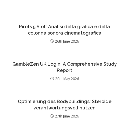
Pirots 5 Slot: Analisi della grafica e della
colonna sonora cinematografica
26th June 2026
GambleZen UK Login: A Comprehensive Study
Report
20th May 2026
Optimierung des Bodybuildings: Steroide
verantwortungsvoll nutzen
27th June 2026