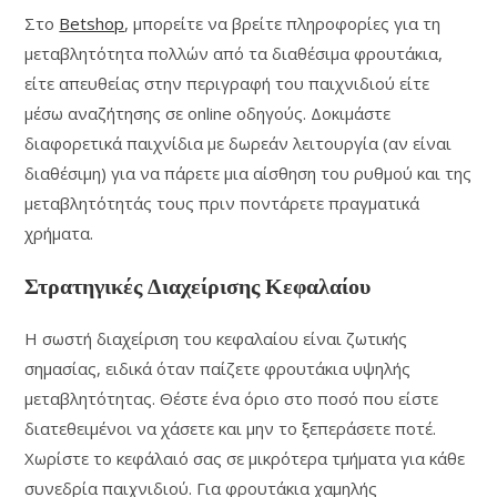
Στο
Betshop
, μπορείτε να βρείτε πληροφορίες για τη
μεταβλητότητα πολλών από τα διαθέσιμα φρουτάκια,
είτε απευθείας στην περιγραφή του παιχνιδιού είτε
μέσω αναζήτησης σε online οδηγούς. Δοκιμάστε
διαφορετικά παιχνίδια με δωρεάν λειτουργία (αν είναι
διαθέσιμη) για να πάρετε μια αίσθηση του ρυθμού και της
μεταβλητότητάς τους πριν ποντάρετε πραγματικά
χρήματα.
Στρατηγικές Διαχείρισης Κεφαλαίου
Η σωστή διαχείριση του κεφαλαίου είναι ζωτικής
σημασίας, ειδικά όταν παίζετε φρουτάκια υψηλής
μεταβλητότητας. Θέστε ένα όριο στο ποσό που είστε
διατεθειμένοι να χάσετε και μην το ξεπεράσετε ποτέ.
Χωρίστε το κεφάλαιό σας σε μικρότερα τμήματα για κάθε
συνεδρία παιχνιδιού. Για φρουτάκια χαμηλής