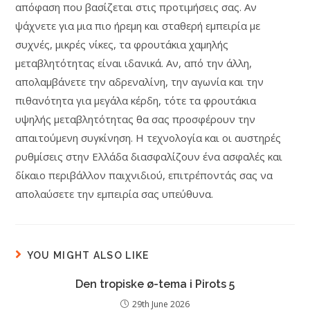
απόφαση που βασίζεται στις προτιμήσεις σας. Αν
ψάχνετε για μια πιο ήρεμη και σταθερή εμπειρία με
συχνές, μικρές νίκες, τα φρουτάκια χαμηλής
μεταβλητότητας είναι ιδανικά. Αν, από την άλλη,
απολαμβάνετε την αδρεναλίνη, την αγωνία και την
πιθανότητα για μεγάλα κέρδη, τότε τα φρουτάκια
υψηλής μεταβλητότητας θα σας προσφέρουν την
απαιτούμενη συγκίνηση. Η τεχνολογία και οι αυστηρές
ρυθμίσεις στην Ελλάδα διασφαλίζουν ένα ασφαλές και
δίκαιο περιβάλλον παιχνιδιού, επιτρέποντάς σας να
απολαύσετε την εμπειρία σας υπεύθυνα.
YOU MIGHT ALSO LIKE
Den tropiske ø-tema i Pirots 5
29th June 2026