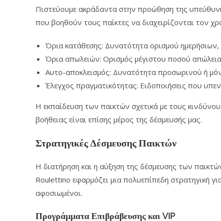
Πιστεύουμε ακράδαντα στην προώθηση της υπεύθυνης
που βοηθούν τους παίκτες να διαχειρίζονται τον χρ
Όρια κατάθεσης: Δυνατότητα ορισμού ημερήσιων, 
Όρια απωλειών: Ορισμός μέγιστου ποσού απώλεια
Αυτο-αποκλεισμός: Δυνατότητα προσωρινού ή μό
Έλεγχος πραγματικότητας: Ειδοποιήσεις που υπενθ
Η εκπαίδευση των παικτών σχετικά με τους κινδύνο
βοήθειας είναι επίσης μέρος της δέσμευσής μας.
Στρατηγικές Δέσμευσης Παικτών
Η διατήρηση και η αύξηση της δέσμευσης των παικτών
Roulettino εφαρμόζει μια πολυεπίπεδη στρατηγική για
αφοσιωμένοι.
Προγράμματα Επιβράβευσης και VIP