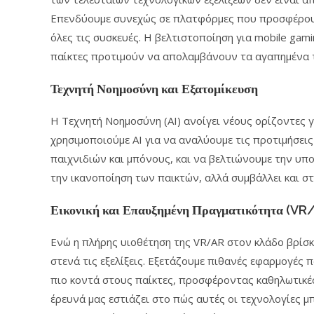
Επενδύουμε συνεχώς σε πλατφόρμες που προσφέρουν
όλες τις συσκευές. Η βελτιστοποίηση για mobile gam
παίκτες προτιμούν να απολαμβάνουν τα αγαπημένα το
Τεχνητή Νοημοσύνη και Εξατομίκευση
Η Τεχνητή Νοημοσύνη (AI) ανοίγει νέους ορίζοντες γι
χρησιμοποιούμε AI για να αναλύουμε τις προτιμήσει
παιχνιδιών και μπόνους, και να βελτιώνουμε την υπ
την ικανοποίηση των παικτών, αλλά συμβάλλει και στ
Εικονική και Επαυξημένη Πραγματικότητα (VR
Ενώ η πλήρης υιοθέτηση της VR/AR στον κλάδο βρίσκ
στενά τις εξελίξεις. Εξετάζουμε πιθανές εφαρμογές
πιο κοντά στους παίκτες, προσφέροντας καθηλωτικές
έρευνά μας εστιάζει στο πώς αυτές οι τεχνολογίες