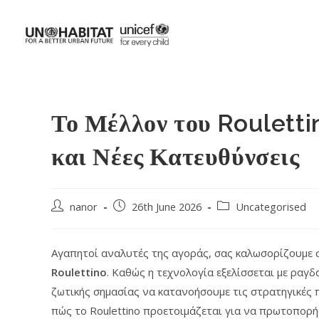
Το Μέλλον του Rouletti
και Νέες Κατευθύνσεις
nanor
26th June 2026
Uncategorised
Αγαπητοί αναλυτές της αγοράς, σας καλωσορίζουμε σ
Roulettino
. Καθώς η τεχνολογία εξελίσσεται με ραγδ
ζωτικής σημασίας να κατανοήσουμε τις στρατηγικές π
πώς το Roulettino προετοιμάζεται για να πρωτοπορή