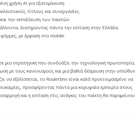
ένη χρήση AI για εξατομίκευση.
κλειστικούς τίτλους και συνεργασίες.
και την εκπαίδευση των παικτών.
βάλλοντα, διατηρώντας πάντα την εστίαση στην Ελλάδα.
τφόρμες, με έμφαση στο mobile.
 σε μια στρατηγική που συνδυάζει την τεχνολογική πρωτοπορία,
ωση με τους κανονισμούς και μια βαθιά δέσμευση στην υπεύθυ
ει να εξελίσσεται, το Roulettino είναι καλά προετοιμασμένο να
ς ευκαιρίες, προσφέροντας πάντα μια κορυφαία εμπειρία στους
οσαρμογή και η εστίαση στις ανάγκες του παίκτη θα παραμείνο