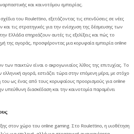
ναρπαστικής και καινοτόμου εμπειρίας.
χέδια του Roulettino, εξετάζοντας τις επενδύσεις σε νέες
ν και τις στρατηγικές για την ενίσχυση της δέσμευσης των
ην Ελλάδα επηρεάζουν αυτές τις εξελίξεις και πώς το
χμή της αγοράς, προσφέροντας μια κορυφαία εμπειρία online
 των παικτών είναι ο ακρογωνιαίος λίθος της επιτυχίας. Το
ν ελληνική αγορά, εστιάζει τώρα στην επόμενη μέρα, με στόχο
ση του ως ένας από τους κορυφαίους προορισμούς για online
την υπεύθυνη διασκέδαση και την καινοτομία παραμένει
ους
ξης στον χώρο του online gaming. Στο Roulettino, η υιοθέτηση
λώς μια επιλογή, αλλά μια στρατηγική αναγκαιότητα.