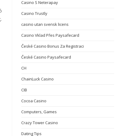
Casino S Neterapay
ό
Casino Trustly
.
casino utan svensk licens
Casino Vklad Přes Paysafecard
České Casino Bonus Za Registraci
České Casino Paysafecard
CH
ChainLuck Casino
CIB
Cocoa Casino
Computers, Games
Crazy Tower Сasino
Dating Tips