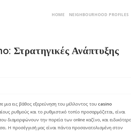
HOME
NEIGHBOURHOOD PROFILES
no: Στρατηγικές Ανάπτυξης
ε μια εις βάθος εξερεύνηση του μέλλοντος του
casino
αίους ρυθμούς και το ρυθμιστικό τοπίο προσαρμόζεται, είναι
ου διαμορφώνουν την πορεία των online καζίνο, και ειδικότερα
σει. Η προσέγγισή μας είναι πάντα προσανατολισμένη στον