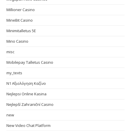
Millioner Casino
MineBit Casino
Minimitalletus 5E
Mino Casino
misc
Mobilepay Talletus Casino
my_texts
N1 Αξιολόγηση Καζίνο
Nejlepsi Online Kasina
Nejlepší Zahraniční Casino
new
New Video Chat Platform