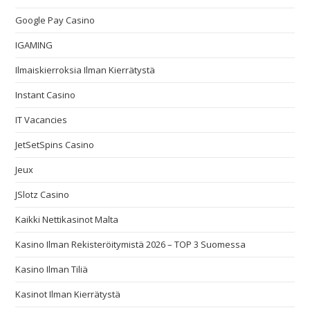
Google Pay Casino
IGAMING
Ilmaiskierroksia Ilman Kierrätystä
Instant Casino
IT Vacancies
JetSetSpins Casino
Jeux
JSlotz Casino
Kaikki Nettikasinot Malta
Kasino Ilman Rekisteröitymistä 2026 – TOP 3 Suomessa
Kasino Ilman Tiliä
Kasinot Ilman Kierrätystä