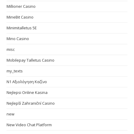
Millioner Casino
MineBit Casino
Minimitalletus 5E
Mino Casino
misc
Mobilepay Talletus Casino
my_texts
N1 Αξιολόγηση Καζίνο
Nejlepsi Online Kasina
Nejlepší Zahraniční Casino
new
New Video Chat Platform