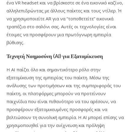
ένα VR headset και να βρίσκεστε σε ένα εικονικό καζίνο,
αλληλεπιδρώντας με άλλους παίκτες και τους ντίλερ. Ή
να χρησιμοποιείτε AR για να “τοποθετείτε” εικονικά
τραπέζια στο σαλόνι σας. Αυτές οι τεχνολογίες είναι
έτοιμες να προσφέρουν μια πρωτόγνωρη εμπειρία
βύθισης.
Τεχνητή Νοημοσύνη (AI) για Εξατομίκευση
Η AI παίζει όλο και σημαντικότερο ρόλο στην
εξατομίκευση της εμπειρίας του παίκτη. Μέσω της
ανάλυσης των προτιμήσεων και της συμπεριφοράς του
παίκτη, οι πλατφόρμες μπορούν να προτείνουν
παιχνίδια που είναι πιθανότερο να του αρέσουν, να
προσφέρουν εξατομικευμένες προσφορές και να
βελτιώσουν τη συνολική εμπειρία. Η AI μπορεί επίσης να
χρησιμοποιηθεί για την ανίχνευση και πρόληψη