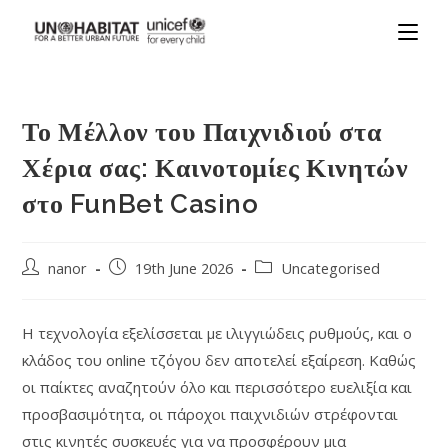
Το Μέλλον του Παιχνιδιού στα
Χέρια σας: Καινοτομίες Κινητών
στο FunBet Casino
nanor
19th June 2026
Uncategorised
Η τεχνολογία εξελίσσεται με ιλιγγιώδεις ρυθμούς, και ο
κλάδος του online τζόγου δεν αποτελεί εξαίρεση. Καθώς
οι παίκτες αναζητούν όλο και περισσότερο ευελιξία και
προσβασιμότητα, οι πάροχοι παιχνιδιών στρέφονται
στις κινητές συσκευές για να προσφέρουν μια