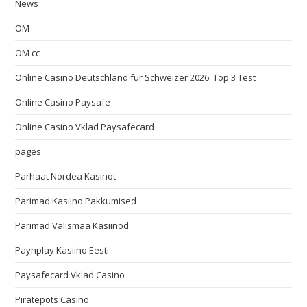
News
OM
OM cc
Online Casino Deutschland für Schweizer 2026: Top 3 Test
Online Casino Paysafe
Online Casino Vklad Paysafecard
pages
Parhaat Nordea Kasinot
Parimad Kasiino Pakkumised
Parimad Välismaa Kasiinod
Paynplay Kasiino Eesti
Paysafecard Vklad Casino
Piratepots Casino