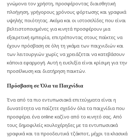
γνώμονα τον χρήστη, προσφέροντας διαισθητική
πλοήγηση, γρήγορους χρόνους φόρτωσης και γραφικά
υψηλής ποιότητας. Ακόμα και οι ιστοσελίδες που είναι
βελτιστοποιημένες για κινητά προσφέρουν μια
εξαιρετική εμπειρία, επιτρέποντας στους παίκτες να
έχουν πρόσβαση σε όλη τη γκάμα των παιχνιδιών και
των λειτουργιών χωρίς να χρειάζεται να κατεβάσουν
κάποια εφαρμογή. Αυτή η ευελιξία είναι κρίσιμη για την
προσέλκυση και διατήρηση παικτών.
Πρόσβαση σε Όλα τα Παιχνίδια
Ένα από τα πιο εντυπωσιακά επιτεύγματα είναι η
δυνατότητα να παίζετε σχεδόν όλα τα παιχνίδια που
προσφέρει ένα online καζίνο από το κινητό σας. Από
τους δημοφιλείς κουλοχέρηδες με τα εντυπωσιακά
γραφικά και τα προοδευτικά τζάκποτ, μέχρι τα κλασικά