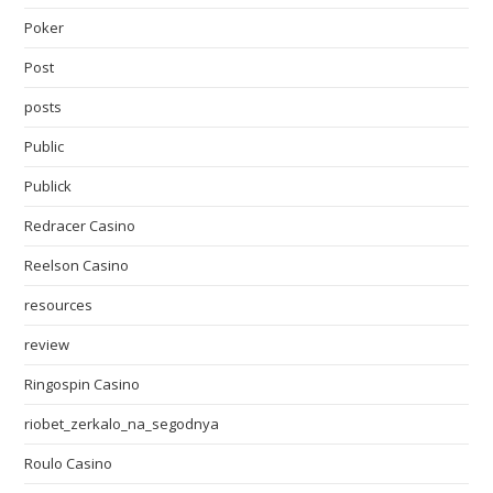
Poker
Post
posts
Public
Publick
Redracer Casino
Reelson Casino
resources
review
Ringospin Casino
riobet_zerkalo_na_segodnya
Roulo Casino