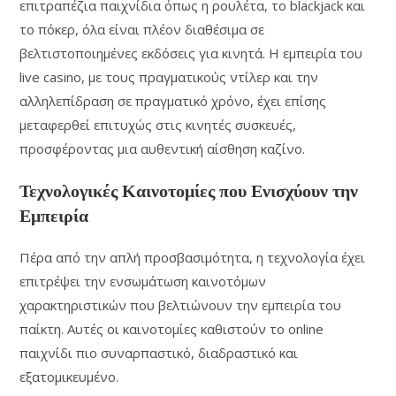
επιτραπέζια παιχνίδια όπως η ρουλέτα, το blackjack και
το πόκερ, όλα είναι πλέον διαθέσιμα σε
βελτιστοποιημένες εκδόσεις για κινητά. Η εμπειρία του
live casino, με τους πραγματικούς ντίλερ και την
αλληλεπίδραση σε πραγματικό χρόνο, έχει επίσης
μεταφερθεί επιτυχώς στις κινητές συσκευές,
προσφέροντας μια αυθεντική αίσθηση καζίνο.
Τεχνολογικές Καινοτομίες που Ενισχύουν την
Εμπειρία
Πέρα από την απλή προσβασιμότητα, η τεχνολογία έχει
επιτρέψει την ενσωμάτωση καινοτόμων
χαρακτηριστικών που βελτιώνουν την εμπειρία του
παίκτη. Αυτές οι καινοτομίες καθιστούν το online
παιχνίδι πιο συναρπαστικό, διαδραστικό και
εξατομικευμένο.