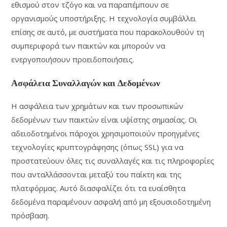
εθισμού στον τζόγο και να παραπέμπουν σε
οργανισμούς υποστήριξης. Η τεχνολογία συμβάλλει
επίσης σε αυτό, με συστήματα που παρακολουθούν τη
συμπεριφορά των παικτών και μπορούν να
ενεργοποιήσουν προειδοποιήσεις.
Ασφάλεια Συναλλαγών και Δεδομένων
Η ασφάλεια των χρημάτων και των προσωπικών
δεδομένων των παικτών είναι υψίστης σημασίας. Οι
αδειοδοτημένοι πάροχοι χρησιμοποιούν προηγμένες
τεχνολογίες κρυπτογράφησης (όπως SSL) για να
προστατεύουν όλες τις συναλλαγές και τις πληροφορίες
που ανταλλάσσονται μεταξύ του παίκτη και της
πλατφόρμας. Αυτό διασφαλίζει ότι τα ευαίσθητα
δεδομένα παραμένουν ασφαλή από μη εξουσιοδοτημένη
πρόσβαση.