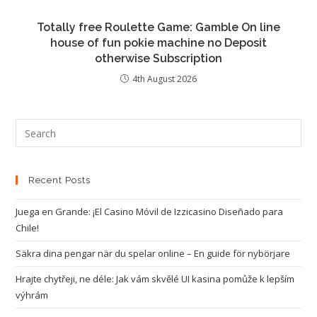
Totally free Roulette Game: Gamble On line
house of fun pokie machine no Deposit
otherwise Subscription
4th August 2026
Recent Posts
Juega en Grande: ¡El Casino Móvil de Izzicasino Diseñado para
Chile!
Säkra dina pengar när du spelar online – En guide för nybörjare
Hrajte chytřeji, ne déle: Jak vám skvělé UI kasina pomůže k lepším
výhrám