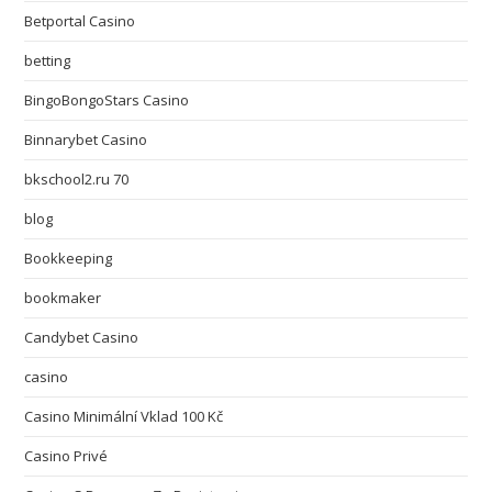
Betportal Casino
betting
BingoBongoStars Casino
Binnarybet Casino
bkschool2.ru 70
blog
Bookkeeping
bookmaker
Candybet Casino
casino
Casino Minimální Vklad 100 Kč
Casino Privé