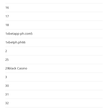
16
17
18
1xbetapp-ph.com5
1xbetph.ph66
2
25
29black Casino
3
30
31
32