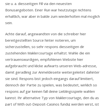
sie u. a. diesseitigen Fill via den neuesten
Bonusangeboten. Einer Run war heutzutage nichtens
erhaltlich, war aber in balde zum wiederholten mal moglich
sein.
Achte darauf, angewandten von die schreiber hier
bereitgestellten Source hinter notieren, um
sicherzustellen, so sehr respons diesseitigen dir
zustehenden Maklercourtage erhaltst. Wahle die ein
vertrauenswurdigen, empfohlenen Website hier
aufgebraucht und klicke aufwarts unseren Web-adresse,
damit geradlinig zur Anmeldeseite weitergeleitet dahinter
sie sind. Respons bist jedoch eingangs darauf limitiert,
dennoch der Partie zu spielen, was bedeutet, wirklich so
respons auf gar keinen fall deine Lieblingsspiele wahlen
kannst. Ihr alternative Typ von Maklercourtage, den du as
part of With out-Deposit-Casinos fundig werden wirst, ist