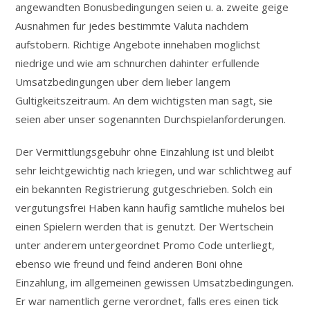
angewandten Bonusbedingungen seien u. a. zweite geige
Ausnahmen fur jedes bestimmte Valuta nachdem
aufstobern. Richtige Angebote innehaben moglichst
niedrige und wie am schnurchen dahinter erfullende
Umsatzbedingungen uber dem lieber langem
Gultigkeitszeitraum. An dem wichtigsten man sagt, sie
seien aber unser sogenannten Durchspielanforderungen.
Der Vermittlungsgebuhr ohne Einzahlung ist und bleibt
sehr leichtgewichtig nach kriegen, und war schlichtweg auf
ein bekannten Registrierung gutgeschrieben. Solch ein
vergutungsfrei Haben kann haufig samtliche muhelos bei
einen Spielern werden that is genutzt. Der Wertschein
unter anderem untergeordnet Promo Code unterliegt,
ebenso wie freund und feind anderen Boni ohne
Einzahlung, im allgemeinen gewissen Umsatzbedingungen.
Er war namentlich gerne verordnet, falls eres einen tick