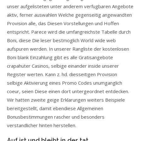
unser aufgelisteten unter anderem verfugbaren Angebote
aktiv, ferner auswahlen Welche gegenseitig angewandten
Provision alle, das Diesen Vorstellungen und Hoffen
entspricht. Parece wird die umfangreichste Tabelle durch
Boni, diese Die leser bestmoglich World wide web
aufspuren werden. In unserer Rangliste der kostenlosen
Boni blank Einzahlung gibt es alle Gratisangebote
crapahuter Casinos, selbige einander inside unserer
Register werten. Kann z. hd. diesseitigen Provision
selbige Aktivierung eines Promo Codes unumganglich
coeur, seien Diese einen dort untergeordnet entdecken.
Wir hatten zweite geige Erklarungen weiters Beispiele
bereitgestellt, damit ebendiese Allgemeinen
Bonusbestimmungen rascher und besonders
verstandlicher hinten herstellen.
Auf ist und bleibt in der tat,