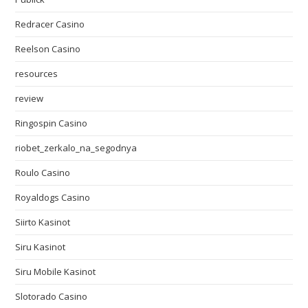
Redracer Casino
Reelson Casino
resources
review
Ringospin Casino
riobet_zerkalo_na_segodnya
Roulo Casino
Royaldogs Casino
Siirto Kasinot
Siru Kasinot
Siru Mobile Kasinot
Slotorado Casino