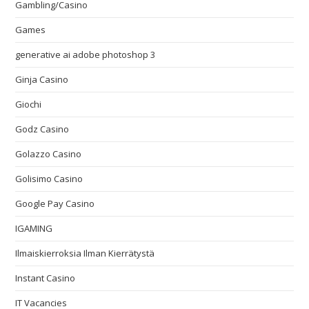
Gambling/Casino
Games
generative ai adobe photoshop 3
Ginja Casino
Giochi
Godz Casino
Golazzo Casino
Golisimo Casino
Google Pay Casino
IGAMING
Ilmaiskierroksia Ilman Kierrätystä
Instant Casino
IT Vacancies