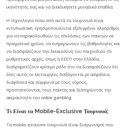
ικανότητές σας και να διεκδικήσετε μοναδικά έπαθλα.
Η τεχνολογία πίσω από αυτά τα τουρνουά είναι
εντυπωσιακή. Χρησιμοποιούνται εξελιγμένοι αλγόριθμοι
για να παρακολουθούν τις επιδόσεις των παικτών σε
πραγματικό χρόνο, να ενημερώνουν τις βαθμολογίες και
να διασφαλίζουν την δικαιοσύνη του παιχνιδιού. Οι
ρυθμιστικές αρχές, όπως η ΕΕΕΠ στην Ελλάδα,
διαδραματίζουν κρίσιμο ρόλο στο να διασφαλίζουν ότι
όλες αυτές οι λειτουργίες διεξάγονται με ασφάλεια,
διαφάνεια και σύμφωνα με τους νόμους,
προστατεύοντας τους παίκτες και διατηρώντας την
ακεραιότητα του online gambling.
Τι Είναι τα Mobile-Exclusive Τουρνουά;
Τα mobile-exclusive τουρνουά είναι διαγωνισμοί που