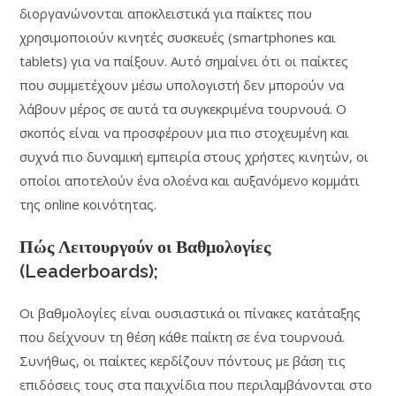
διοργανώνονται αποκλειστικά για παίκτες που
χρησιμοποιούν κινητές συσκευές (smartphones και
tablets) για να παίξουν. Αυτό σημαίνει ότι οι παίκτες
που συμμετέχουν μέσω υπολογιστή δεν μπορούν να
λάβουν μέρος σε αυτά τα συγκεκριμένα τουρνουά. Ο
σκοπός είναι να προσφέρουν μια πιο στοχευμένη και
συχνά πιο δυναμική εμπειρία στους χρήστες κινητών, οι
οποίοι αποτελούν ένα ολοένα και αυξανόμενο κομμάτι
της online κοινότητας.
Πώς Λειτουργούν οι Βαθμολογίες
(Leaderboards);
Οι βαθμολογίες είναι ουσιαστικά οι πίνακες κατάταξης
που δείχνουν τη θέση κάθε παίκτη σε ένα τουρνουά.
Συνήθως, οι παίκτες κερδίζουν πόντους με βάση τις
επιδόσεις τους στα παιχνίδια που περιλαμβάνονται στο