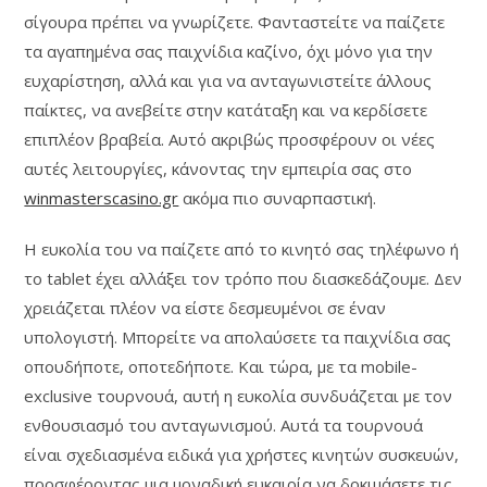
σίγουρα πρέπει να γνωρίζετε. Φανταστείτε να παίζετε
τα αγαπημένα σας παιχνίδια καζίνο, όχι μόνο για την
ευχαρίστηση, αλλά και για να ανταγωνιστείτε άλλους
παίκτες, να ανεβείτε στην κατάταξη και να κερδίσετε
επιπλέον βραβεία. Αυτό ακριβώς προσφέρουν οι νέες
αυτές λειτουργίες, κάνοντας την εμπειρία σας στο
winmasterscasino.gr
ακόμα πιο συναρπαστική.
Η ευκολία του να παίζετε από το κινητό σας τηλέφωνο ή
το tablet έχει αλλάξει τον τρόπο που διασκεδάζουμε. Δεν
χρειάζεται πλέον να είστε δεσμευμένοι σε έναν
υπολογιστή. Μπορείτε να απολαύσετε τα παιχνίδια σας
οπουδήποτε, οποτεδήποτε. Και τώρα, με τα mobile-
exclusive τουρνουά, αυτή η ευκολία συνδυάζεται με τον
ενθουσιασμό του ανταγωνισμού. Αυτά τα τουρνουά
είναι σχεδιασμένα ειδικά για χρήστες κινητών συσκευών,
προσφέροντας μια μοναδική ευκαιρία να δοκιμάσετε τις