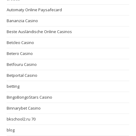
Automaty Online Paysafecard
Bananzia Casino
Beste Ausländische Online Casinos
Betcleo Casino
Betero Casino
Betfouru Casino
Betportal Casino
betting
BingoBongoStars Casino
Binnarybet Casino
bkschool2.ru 70
blog