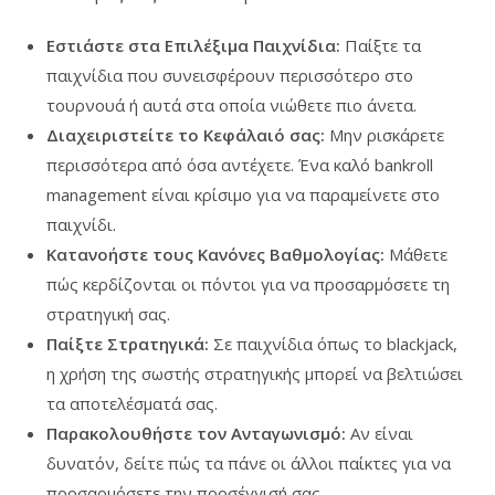
Εστιάστε στα Επιλέξιμα Παιχνίδια:
Παίξτε τα
παιχνίδια που συνεισφέρουν περισσότερο στο
τουρνουά ή αυτά στα οποία νιώθετε πιο άνετα.
Διαχειριστείτε το Κεφάλαιό σας:
Μην ρισκάρετε
περισσότερα από όσα αντέχετε. Ένα καλό bankroll
management είναι κρίσιμο για να παραμείνετε στο
παιχνίδι.
Κατανοήστε τους Κανόνες Βαθμολογίας:
Μάθετε
πώς κερδίζονται οι πόντοι για να προσαρμόσετε τη
στρατηγική σας.
Παίξτε Στρατηγικά:
Σε παιχνίδια όπως το blackjack,
η χρήση της σωστής στρατηγικής μπορεί να βελτιώσει
τα αποτελέσματά σας.
Παρακολουθήστε τον Ανταγωνισμό:
Αν είναι
δυνατόν, δείτε πώς τα πάνε οι άλλοι παίκτες για να
προσαρμόσετε την προσέγγισή σας.