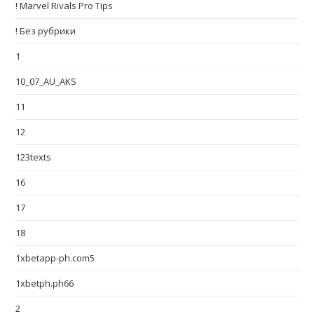
! Marvel Rivals Pro Tips
! Без рубрики
1
10_07_AU_AKS
11
12
123texts
16
17
18
1xbetapp-ph.com5
1xbetph.ph66
2