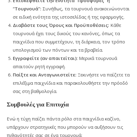
Επισκεφθείτε την Ενότητα “Προσφορές” ή
“Τουρνουά”:
Συνήθως, τα τουρνουά ανακοινώνονται
σε ειδική ενότητα της ιστοσελίδας ή της εφαρμογής.
Διαβάστε τους Όρους και Προϋποθέσεις:
Κάθε
τουρνουά έχει τους δικούς του κανόνες, όπως τα
παιχνίδια που συμμετέχουν, τη διάρκεια, τον τρόπο
υπολογισμού των πόντων και τα βραβεία.
Εγγραφείτε (αν απαιτείται):
Μερικά τουρνουά
απαιτούν ρητή εγγραφή.
Παίξτε και Ανταγωνιστείτε:
Ξεκινήστε να παίζετε τα
επιλέξιμα παιχνίδια και παρακολουθήστε την πρόοδό
σας στη βαθμολογία.
Συμβουλές για Επιτυχία
Ενώ η τύχη παίζει πάντα ρόλο στα παιχνίδια καζίνο,
υπάρχουν στρατηγικές που μπορούν να αυξήσουν τις
πιθανότητές σας σε ένα τουρνουά: