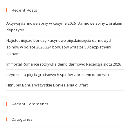
Recent Posts
Aktywuj darmowe spiny w kasynie 2026: Darmowe spiny z brakiem
depozytu!
Najistotniejsze bonusy kasynowe pięćdziesięciu darmowych
spinów w polsce 2026 224 bonusów wraz ze 50 bezpłatnymi
spinami
Immortal Romance rozrywka demo darmowo Recenzja slotu 2026
trzydziestu pięciu gratisowych spinów z brakiem depozytu
HitnSpin Bonus Wszystkie Doniesienia o Ofert
Recent Comments
Categories