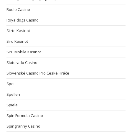
Roulo Casino
Royaldogs Casino
Siirto Kasinot
Siru Kasinot
Siru Mobile Kasinot
Slotorado Casino
Slovenské Casino Pro České Hráče
Spei
Spellen
Spiele
Spin Formula Casino
Spingranny Casino