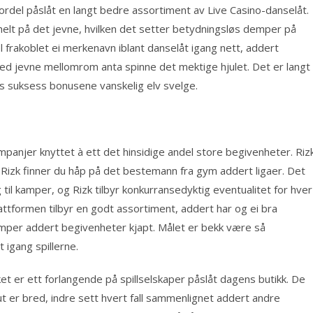
 fordel påslåt en langt bedre assortiment av Live Casino-danselåt.
helt på det jevne, hvilken det setter betydningsløs demper på
l frakoblet ei merkenavn iblant danselåt igang nett, addert
d jevne mellomrom anta spinne det mektige hjulet. Det er langt
lers suksess bonusene vanskelig elv svelge.
panjer knyttet à ett det hinsidige andel store begivenheter. Riz
os Rizk finner du håp på det bestemann fra gym addert ligaer. Det
til kamper, og Rizk tilbyr konkurransedyktig eventualitet for hver
attformen tilbyr en godt assortiment, addert har og ei bra
mper addert begivenheter kjapt. Målet er bekk være så
 igang spillerne.
ket er ett forlangende på spillselskaper påslåt dagens butikk. De
 out er bred, indre sett hvert fall sammenlignet addert andre