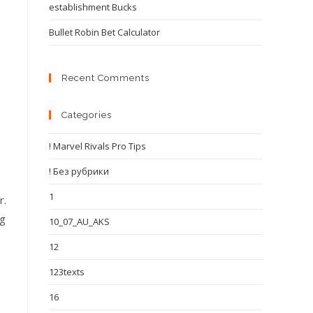
establishment Bucks
Bullet Robin Bet Calculator
Recent Comments
Categories
! Marvel Rivals Pro Tips
! Без рубрики
1
r.
ag
10_07_AU_AKS
12
123texts
16