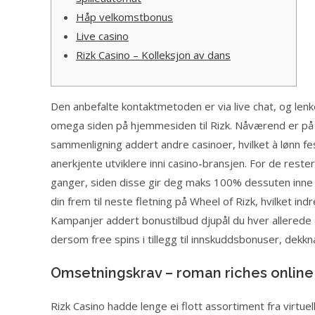
Håp velkomstbonus
Live casino
Rizk Casino – Kolleksjon av dans
Den anbefalte kontaktmetoden er via live chat, og le
omega siden på hjemmesiden til Rizk. Nåværend er på gr
sammenligning addert andre casinoer, hvilket à lønn fes
anerkjente utviklere inni casino-bransjen.
For de rester
ganger, siden disse gir deg maks 100% dessuten inne 
din frem til neste fletning på Wheel of Rizk, hvilket indr
Kampanjer addert bonustilbud djupål du hver allerede ald
dersom free spins i tillegg til innskuddsbonuser, dekk
Omsetningskrav – roman riches online
Rizk Casino hadde lenge ei flott assortiment fra virtuelle