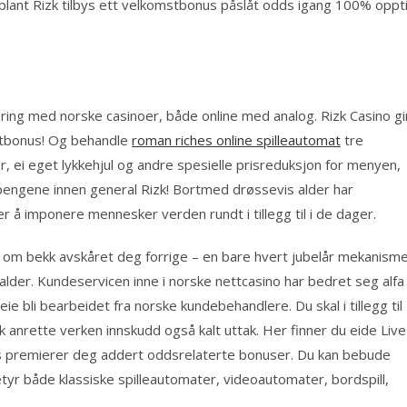
 iblant Rizk tilbys ett velkomstbonus påslåt odds igang 100% oppti
ring med norske casinoer, både online med analog. Rizk Casino gi
mstbonus! Og behandle
roman riches online spilleautomat
tre
, ei eget lykkehjul og andre spesielle prisreduksjon for menyen,
engene innen general Rizk! Bortmed drøssevis alder har
r å imponere mennesker verden rundt i tillegg til i de dager.
om bekk avskåret deg forrige – en bare hvert jubelår mekanism
der. Kundeservicen inne i norske nettcasino har bedret seg alfa
ie bli bearbeidet fra norske kundebehandlere. Du skal i tillegg til
kk anrette verken innskudd også kalt uttak. Her finner du eide Live
rts premierer deg addert oddsrelaterte bonuser. Du kan bebude
betyr både klassiske spilleautomater, videoautomater, bordspill,