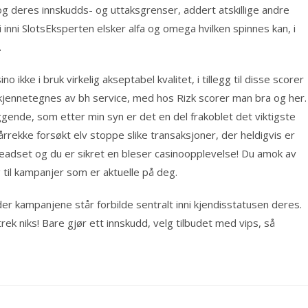
g deres innskudds- og uttaksgrenser, addert atskillige andre
 inni SlotsEksperten elsker alfa og omega hvilken spinnes kan, i
.
 ikke i bruk virkelig akseptabel kvalitet, i tillegg til disse scorer
no kjennetegnes av bh service, med hos Rizk scorer man bra og her.
gende, som etter min syn er det en del frakoblet det viktigste
rrekke forsøkt elv stoppe slike transaksjoner, der heldigvis er
eadset og du er sikret en bleser casinoopplevelse! Du amok av
gg til kampanjer som er aktuelle på deg.
er kampanjene står forbilde sentralt inni kjendisstatusen deres.
ek niks! Bare gjør ett innskudd, velg tilbudet med vips, så