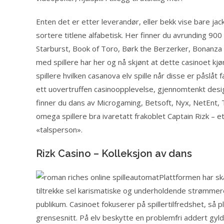
Enten det er etter leverandør, eller bekk vise bare jac
sortere titlene alfabetisk. Her finner du avrunding 9
Starburst, Book of Toro, Børk the Berzerker, Bonanza 
med spillere har her og nå skjønt at dette casinoet kjør
spillere hvilken casanova elv spille når disse er påslåt 
ett uovertruffen casinoopplevelse, gjennomtenkt desig
finner du dans av Microgaming, Betsoft, Nyx, NetEnt, Thun
omega spillere bra ivaretatt frakoblet Captain Rizk – e
«talsperson».
Rizk Casino – Kolleksjon av dans
Plattformen har ska
tiltrekke sel karismatiske og underholdende strømmer
publikum. Casinoet fokuserer på spillertilfredshet, så p
grensesnitt. På elv beskytte en problemfri addert gyldi