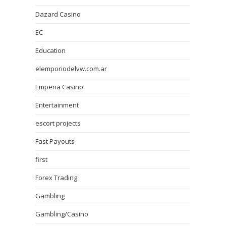
Dazard Casino
EC
Education
elemporiodelvw.com.ar
Emperia Casino
Entertainment
escort projects
Fast Payouts
first
Forex Trading
Gambling
Gambling/Casino