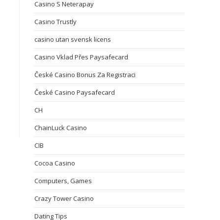
Casino S Neterapay
Casino Trustly
casino utan svensk licens
Casino Vklad Přes Paysafecard
České Casino Bonus Za Registraci
České Casino Paysafecard
CH
ChainLuck Casino
CIB
Cocoa Casino
Computers, Games
Crazy Tower Сasino
Dating Tips